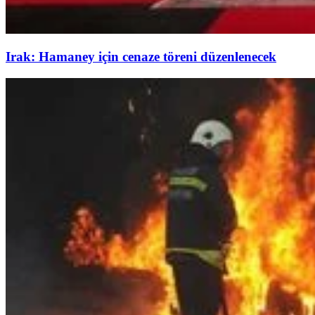
Irak: Hamaney için cenaze töreni düzenlenecek