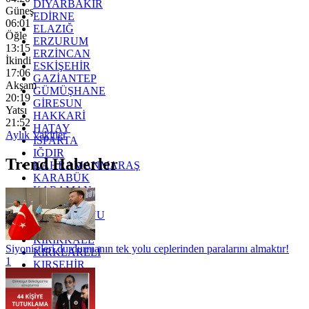
DİYARBAKIR
Güneş
EDİRNE
06:01
ELAZIĞ
Öğle
ERZURUM
13:15
ERZİNCAN
İkindi
ESKİŞEHİR
17:06
GAZİANTEP
Akşam
GÜMÜŞHANE
20:19
GİRESUN
Yatsı
HAKKARİ
21:52
HATAY
Aylık Vakitler
ISPARTA
IĞDIR
Trend Haberler
KAHRAMANMARAŞ
KARABÜK
KARAMAN
KARS
KASTAMONU
KAYSERİ
KIRIKKALE
Siyonistleri durdurmanın tek yolu ceplerinden paralarını almaktır!
KIRKLARELİ
1
KIRŞEHİR
KOCAELİ
KONYA
KÜTAHYA