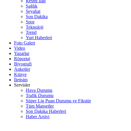
Resmi İlan
Sağlık
Seyahat
Son Dakika
Spor
Teknoloji
Trend
Yurt Haberleri
Foto Galeri
Video
Yazarlar
Röportaj
Biyografi
Anketler
Künye
İletişim
Servisler
Hava Durumu
Trafik Durumu
Süper Lig Puan Durumu ve Fikstür
Tüm Manşetler
Son Dakika Haberleri
Haber Arşivi