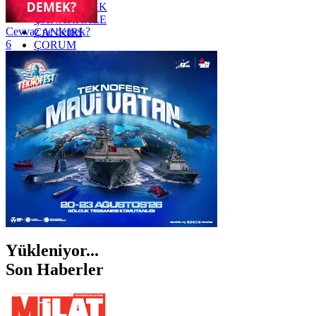
ZONGULDAK
ÇANAKKALE
Cevvaz ne demek?
ÇANKIRI
6
ÇORUM
İSTANBUL
İZMİR
ŞANLIURFA
ŞIRNAK
Yükleniyor...
Son Haberler