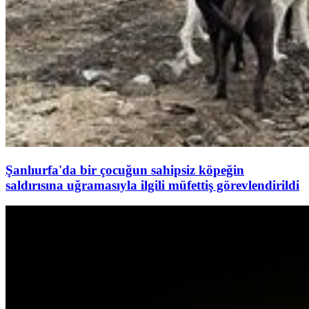
Şanlıurfa'da bir çocuğun sahipsiz köpeğin
saldırısına uğramasıyla ilgili müfettiş görevlendirildi