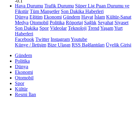
-0.1
Hava Durumu
Trafik Durumu
Süper Lig Puan Durumu ve
Fikstür
Tüm Manşetler
Son Dakika Haberleri
Dünya
Eğitim
Ekonomi
Gündem
Hayat
İslam
Kültür-Sanat
Medya
Otomobil
Politika
Röportaj
Sağlık
Seyahat
Siyaset
Son Dakika
Spor
Videolar
Teknoloji
Trend
Yaşam
Yurt
Haberleri
Facebook
Twitter
Instagram
Youtube
Künye / İletişim
Bize Ulaşın
RSS Bağlantıları
Üyelik Girişi
Gündem
Politika
Dünya
Ekonomi
Otomobil
Spor
Kültür
Resmi İlan