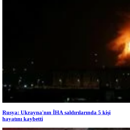
Rusya: Ukrayna'nın İHA saldırılarında 5 kişi
hayatını kaybetti