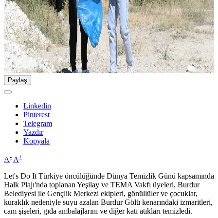
Paylaş
Linkedin
Pinterest
Telegram
Yazdır
Kopyala
-
+
A
A
Let's Do It Türkiye öncülüğünde Dünya Temizlik Günü kapsamında
Halk Plajı'nda toplanan Yeşilay ve TEMA Vakfı üyeleri, Burdur
Belediyesi ile Gençlik Merkezi ekipleri, gönüllüler ve çocuklar,
kuraklık nedeniyle suyu azalan Burdur Gölü kenarındaki izmaritleri,
cam şişeleri, gıda ambalajlarını ve diğer katı atıkları temizledi.