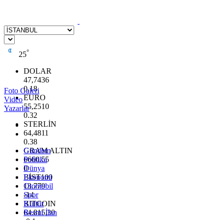
°
25
DOLAR
47,7436
0.18
Foto Galeri
EURO
Video
55,2510
Yazarlar
0.32
STERLİN
64,4811
0.38
GRAM ALTIN
Gündem
6660.55
Politika
0
Dünya
BİST100
Ekonomi
13.779
Otomobil
-14
Spor
BITCOIN
Kültür
64.815,30
Resmi İlan