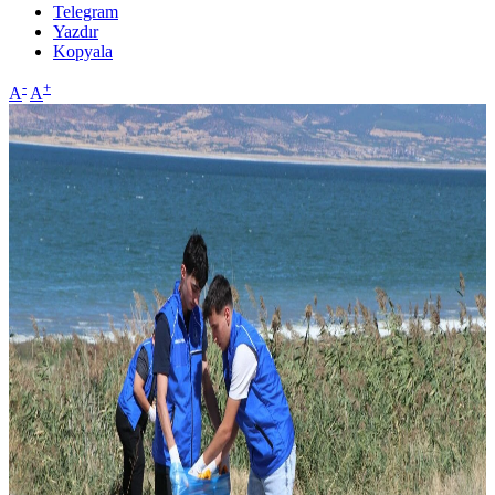
Telegram
Yazdır
Kopyala
-
+
A
A