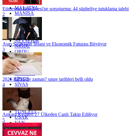
KİLİS
MALATYA
Etimesgut Belediyesi'ne soruşturma: 44 şüpheliye tutuklama talebi
MANİSA
2
MARDİN
MERSİN
MUĞLA
MUŞ
NEVŞEHİR
Aşırı Sıcakların İnsani ve Ekonomik Faturası Büyüyor
NİĞDE
3
ORDU
OSMANİYE
RİZE
SAKARYA
SAMSUN
SİNOP
2026 KPSS ne zaman? sınav tarihleri belli oldu
SİVAS
4
SİİRT
TEKİRDAĞ
TOKAT
TRABZON
TUNCELİ
Ankara Kedileri 27 Ülkeden Canlı Takip Ediliyor
UŞAK
5
VAN
YALOVA
YOZGAT