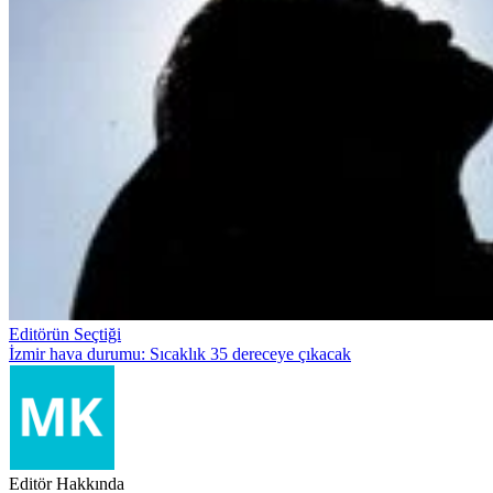
Editörün Seçtiği
İzmir hava durumu: Sıcaklık 35 dereceye çıkacak
Editör Hakkında