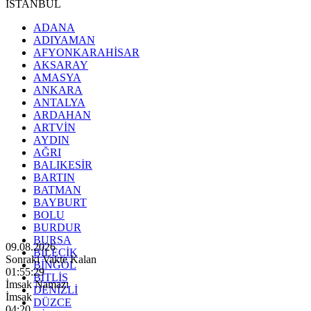
İSTANBUL
ADANA
ADIYAMAN
AFYONKARAHİSAR
AKSARAY
AMASYA
ANKARA
ANTALYA
ARDAHAN
ARTVİN
AYDIN
AĞRI
BALIKESİR
BARTIN
BATMAN
BAYBURT
BOLU
BURDUR
BURSA
09.08.2026
BİLECİK
Sonraki Vakte Kalan
BİNGÖL
01:55:28
BİTLİS
İmsak Namazı
DENİZLİ
İmsak
DÜZCE
04:20