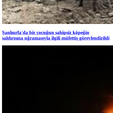
Şanlıurfa'da bir çocuğun sahipsiz köpeğin
saldırısına uğramasıyla ilgili müfettiş görevlendirildi