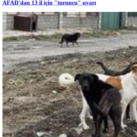
AFAD'dan 13 il için "turuncu" uyarı