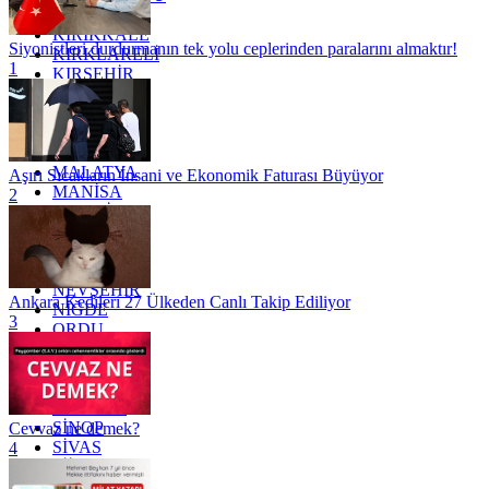
KAYSERİ
KIRIKKALE
Siyonistleri durdurmanın tek yolu ceplerinden paralarını almaktır!
KIRKLARELİ
1
KIRŞEHİR
KOCAELİ
KONYA
KÜTAHYA
KİLİS
MALATYA
Aşırı Sıcakların İnsani ve Ekonomik Faturası Büyüyor
MANİSA
2
MARDİN
MERSİN
MUĞLA
MUŞ
NEVŞEHİR
Ankara Kedileri 27 Ülkeden Canlı Takip Ediliyor
NİĞDE
3
ORDU
OSMANİYE
RİZE
SAKARYA
SAMSUN
SİNOP
Cevvaz ne demek?
SİVAS
4
SİİRT
TEKİRDAĞ