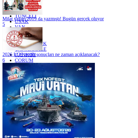
TOKAT
TRABZON
TUNCELİ
Milat yazarı 2019 da yazmıştı! Bugün gerçek oluyor
UŞAK
5
VAN
YALOVA
YOZGAT
ZONGULDAK
ÇANAKKALE
2026 LGS tercih sonuçları ne zaman açıklanacak?
ÇANKIRI
6
ÇORUM
İSTANBUL
İZMİR
ŞANLIURFA
ŞIRNAK