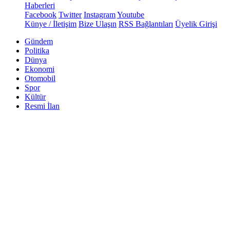
Haberleri
Facebook
Twitter
Instagram
Youtube
Künye / İletişim
Bize Ulaşın
RSS Bağlantıları
Üyelik Girişi
Gündem
Politika
Dünya
Ekonomi
Otomobil
Spor
Kültür
Resmi İlan