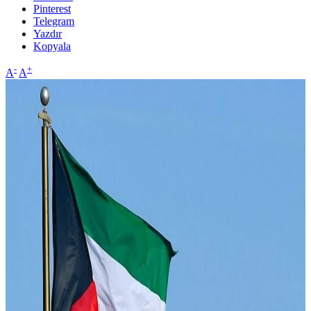
Pinterest
Telegram
Yazdır
Kopyala
-
+
A
A