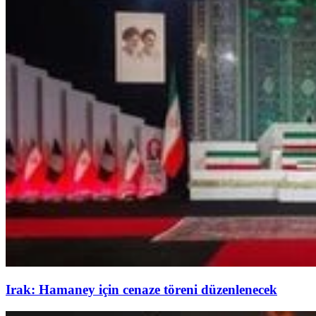
Irak: Hamaney için cenaze töreni düzenlenecek