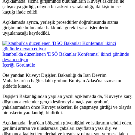
Açıklamada, sızma girişiminde bulunanların Kuveyt askerleri ile
çatışmaya girdiği, olayda bir askerin yaralandığı, iki kişinin ise
kaçtığı ifade edildi.
Açıklamada ayrıca, yerleşik prosedürler doğrultusunda sızma
girişiminde bulunanlar hakkında gerekli yasal işlemlerin
uygulanacağı kaydedildi.
İstanbul'da düzenlenen 'DSÖ Bakanlar Konferansı' ikinci gününde
devam ediyor
İçeriği Görüntüle
Öte yandan Kuveyt Dışişleri Bakanlığı da İran Devrim
Muhafızları'na bağlı silahlı grubun Bubiyan Adası'na sızmasını
şiddetle kınadı.
Dışişleri Bakanlığından yapılan yazılı açıklamada da, 'Kuveyt'e karşı
düşmanca eylemler gerçekleştirmeyi amaçlayan grubun',
yakalanmadan önce Kuveyt askerleri ile çatışmaya girdiği ve olayda
bir askerin yaralandığı bildirildi.
Açıklamada, 'İran'dan bölgenin güvenliğini ve istikrarını tehdit eden,
gerilimi artıran ve uluslararası çabaları zayıflatan yasa dışı ve
düşmanca faaliyetlere derhal ve koşulsuz olarak son vermesi' talep