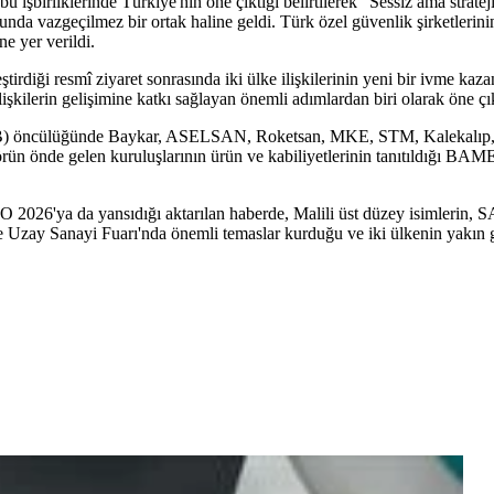
u işbirliklerinde Türkiye'nin öne çıktığı belirtilerek "Sessiz ama stratejik
sunda vazgeçilmez bir ortak haline geldi. Türk özel güvenlik şirketlerini
ne yer verildi.
iği resmî ziyaret sonrasında iki ülke ilişkilerinin yeni bir ivme kaza
lerin gelişimine katkı sağlayan önemli adımlardan biri olarak öne çık
SB) öncülüğünde Baykar, ASELSAN, Roketsan, MKE, STM, Kalekalıp, 
n önde gelen kuruluşlarının ürün ve kabiliyetlerinin tanıtıldığı BAMEX
 2026'ya da yansıdığı aktarılan haberde, Malili üst düzey isimlerin,
ay Sanayi Fuarı'nda önemli temaslar kurduğu ve iki ülkenin yakın gele