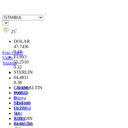
°
25
DOLAR
47,7436
0.18
Foto Galeri
EURO
Video
55,2510
Yazarlar
0.32
STERLİN
64,4811
0.38
GRAM ALTIN
Gündem
6660.55
Politika
0
Dünya
BİST100
Ekonomi
13.779
Otomobil
-14
Spor
BITCOIN
Kültür
64.815,30
Resmi İlan