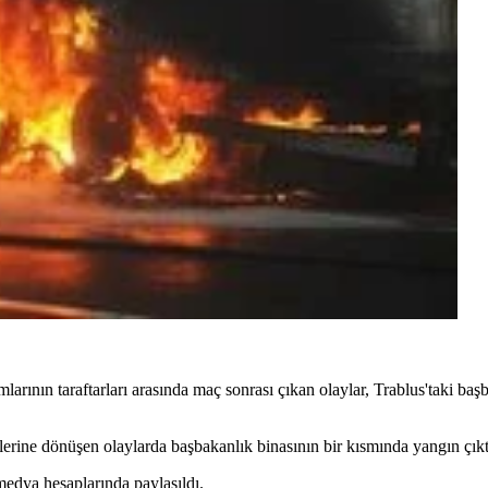
larının taraftarları arasında maç sonrası çıkan olaylar, Trablus'taki baş
lerine dönüşen olaylarda başbakanlık binasının bir kısmında yangın çıkt
 medya hesaplarında paylaşıldı.