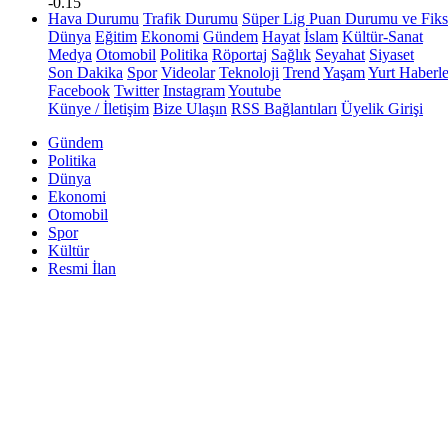
-0.15
Hava Durumu
Trafik Durumu
Süper Lig Puan Durumu ve Fiks
Dünya
Eğitim
Ekonomi
Gündem
Hayat
İslam
Kültür-Sanat
Medya
Otomobil
Politika
Röportaj
Sağlık
Seyahat
Siyaset
Son Dakika
Spor
Videolar
Teknoloji
Trend
Yaşam
Yurt Haberle
Facebook
Twitter
Instagram
Youtube
Künye / İletişim
Bize Ulaşın
RSS Bağlantıları
Üyelik Girişi
Gündem
Politika
Dünya
Ekonomi
Otomobil
Spor
Kültür
Resmi İlan