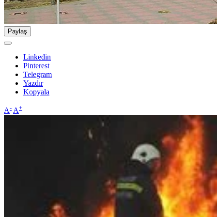
Paylaş
Linkedin
Pinterest
Telegram
Yazdır
Kopyala
-
+
A
A