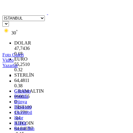
°
30
DOLAR
47,7436
0.18
Foto Galeri
EURO
Video
55,2510
Yazarlar
0.32
STERLİN
64,4811
0.38
GRAM ALTIN
Gündem
6660.55
Politika
0
Dünya
BİST100
Ekonomi
13.779
Otomobil
-14
Spor
BITCOIN
Kültür
64.840,97
Resmi İlan