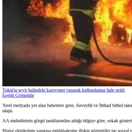
Tokat'ta seyir halindeki kamyonet yanarak kullanılamaz hale geldi
İçeriği Görüntüle
Yerel medyada yer alan haberlere göre, Suveyhli ve İttihad futbol takım
ulaştı.
AA muhabirinin görgü tanıklarından aldığı bilgiye göre, sokak gösteri
İtfaiye ekiplerinin yangına müdahalesine ilişkin görüntüler ise sosyal