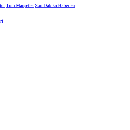
tür
Tüm Manşetler
Son Dakika Haberleri
ri