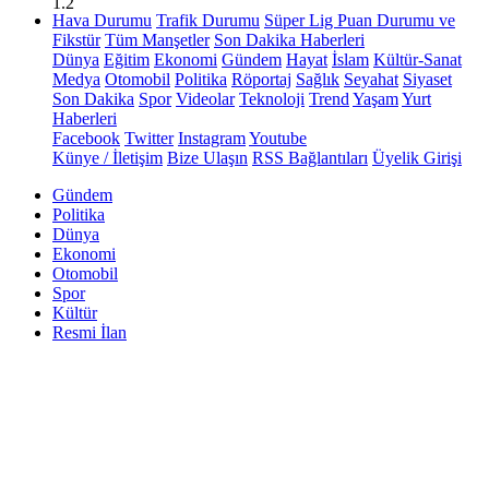
1.2
Hava Durumu
Trafik Durumu
Süper Lig Puan Durumu ve
Fikstür
Tüm Manşetler
Son Dakika Haberleri
Dünya
Eğitim
Ekonomi
Gündem
Hayat
İslam
Kültür-Sanat
Medya
Otomobil
Politika
Röportaj
Sağlık
Seyahat
Siyaset
Son Dakika
Spor
Videolar
Teknoloji
Trend
Yaşam
Yurt
Haberleri
Facebook
Twitter
Instagram
Youtube
Künye / İletişim
Bize Ulaşın
RSS Bağlantıları
Üyelik Girişi
Gündem
Politika
Dünya
Ekonomi
Otomobil
Spor
Kültür
Resmi İlan