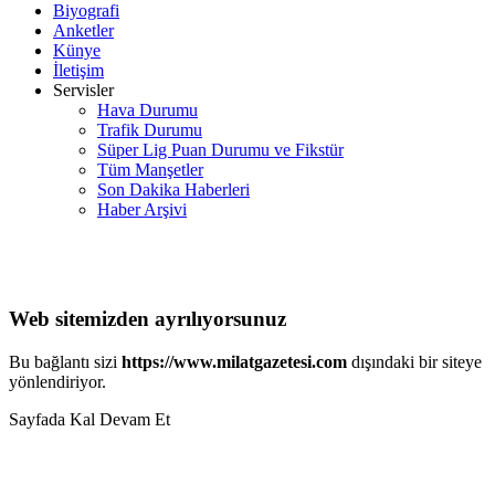
Biyografi
Anketler
Künye
İletişim
Servisler
Hava Durumu
Trafik Durumu
Süper Lig Puan Durumu ve Fikstür
Tüm Manşetler
Son Dakika Haberleri
Haber Arşivi
Web sitemizden ayrılıyorsunuz
Bu bağlantı sizi
https://www.milatgazetesi.com
dışındaki bir siteye
yönlendiriyor.
Sayfada Kal
Devam Et