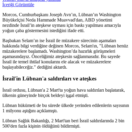
İçeriği Görüntüle
Morcos, Cumhurbaşkanı Joseph Avn’ın, Lübnan’ın Washington
Büyükelçisi Neda Hammade Muavvad'dan, ABD yönetimi
nezdinde İsrail’in ateşkese uyması için baskı yapılması amacıyla
yoğun çaba göstermesini istediğini ifade etti.
Başbakan Selam’ın ise İsrail ile müzakere sürecinin aşamaları
hakkında bilgi verdiğine değinen Morcos, Selam'ın, "Lübnan henüz
müzakerelere başlamadı. Washington’da hazırlık görüşmeleri
aşamasındayız. Önceliğimiz ateşkesin sağlanmasıdır. Bu sayede
İsrail ile temel ihtilaf konularını ele alacak ve müzakerelere
başlayabileceğiz." dediğini aktardı.
İsrail'in Lübnan'a saldırıları ve ateşkes
İsrail ordusu, Lübnan'a 2 Mart'ta yoğun hava saldırıları başlatarak,
ülkenin güneyinde birçok beldeyi işgal etmişti.
Lübnan hükümeti de bu sürede ülkede yerinden edilenlerin sayısının
1 milyonu aştığını açıklamıştı.
Lübnan Sağlık Bakanlığı, 2 Mart'tan beri İsrail saldırılarında 2 bin
500'den fazla kişinin öldüğünü bildirmişti.