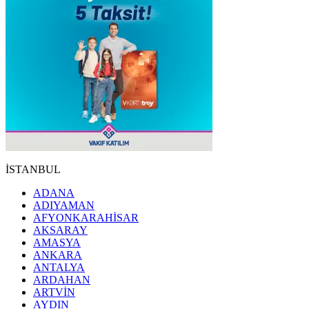
İSTANBUL
ADANA
ADIYAMAN
AFYONKARAHİSAR
AKSARAY
AMASYA
ANKARA
ANTALYA
ARDAHAN
ARTVİN
AYDIN