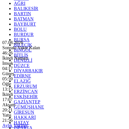
AĞRI
BALIKESİR
BARTIN
BATMAN
BAYBURT
BOLU
BURDUR
BURSA
07.08.2026
BİLECİK
Sonraki Vakte Kalan
BİNGÖL
46:24
BİTLİS
İkindi Namazı
DENİZLİ
İmsak
DÜZCE
04:17
DİYARBAKIR
Güneş
EDİRNE
05:59
ELAZIĞ
Öğle
ERZURUM
13:15
ERZİNCAN
İkindi
ESKİŞEHİR
17:07
GAZİANTEP
Akşam
GÜMÜŞHANE
20:21
GİRESUN
Yatsı
HAKKARİ
21:56
HATAY
Aylık Vakitler
ISPARTA