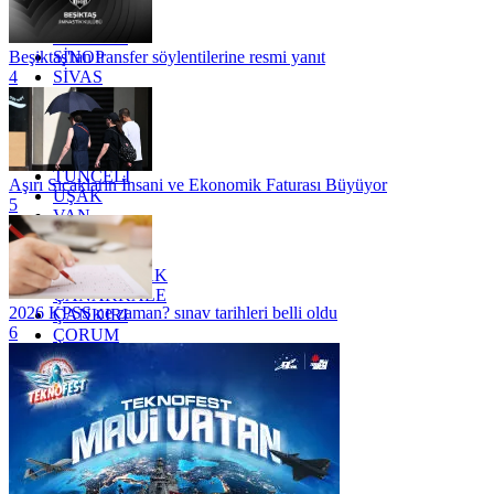
SAKARYA
SAMSUN
SİNOP
Beşiktaş'tan transfer söylentilerine resmi yanıt
SİVAS
4
SİİRT
TEKİRDAĞ
TOKAT
TRABZON
TUNCELİ
Aşırı Sıcakların İnsani ve Ekonomik Faturası Büyüyor
UŞAK
5
VAN
YALOVA
YOZGAT
ZONGULDAK
ÇANAKKALE
2026 KPSS ne zaman? sınav tarihleri belli oldu
ÇANKIRI
6
ÇORUM
İSTANBUL
İZMİR
ŞANLIURFA
ŞIRNAK