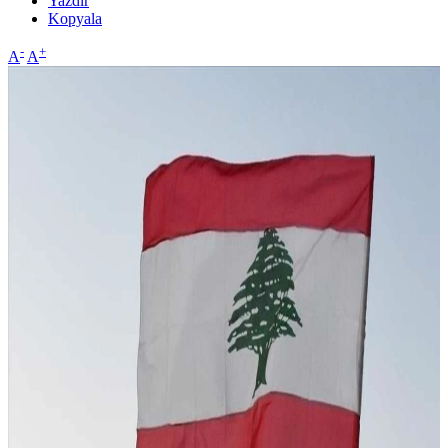
Yazdır
Kopyala
-
+
A
A