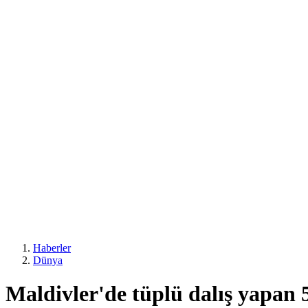
Haberler
Dünya
Maldivler'de tüplü dalış yapan 5