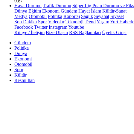
0.87
Hava Durumu
Trafik Durumu
Süper Lig Puan Durumu ve Fiks
Dünya
Eğitim
Ekonomi
Gündem
Hayat
İslam
Kültür-Sanat
Medya
Otomobil
Politika
Röportaj
Sağlık
Seyahat
Siyaset
Son Dakika
Spor
Videolar
Teknoloji
Trend
Yaşam
Yurt Haberle
Facebook
Twitter
Instagram
Youtube
Künye / İletişim
Bize Ulaşın
RSS Bağlantıları
Üyelik Girişi
Gündem
Politika
Dünya
Ekonomi
Otomobil
Spor
Kültür
Resmi İlan