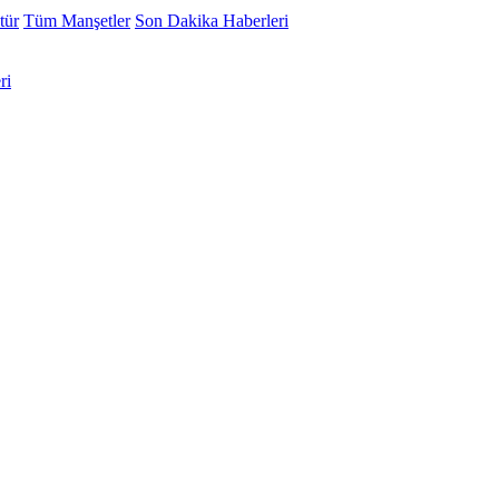
tür
Tüm Manşetler
Son Dakika Haberleri
ri