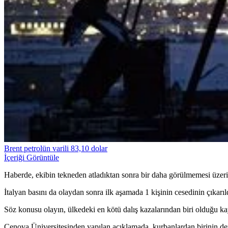
Brent petrolün varili 83,10 dolar
İçeriği Görüntüle
Haberde, ekibin tekneden atladıktan sonra bir daha görülmemesi üzerine
İtalyan basını da olaydan sonra ilk aşamada 1 kişinin cesedinin çıkarıld
Söz konusu olayın, ülkedeki en kötü dalış kazalarından biri olduğu ka
Cenova Üniversitesinden yapılan açıklamada, kurbanlardan birinin deniz