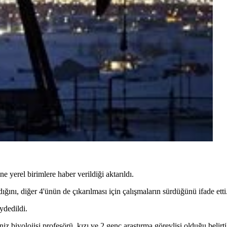
 yerel birimlere haber verildiği aktarıldı.
ığını, diğer 4'ünün de çıkarılması için çalışmaların sürdüğünü ifade etti
ydedildi.
 biyolojisi profesörü, kızı ve 2 genç araştırma görevlisi olduğu belirti