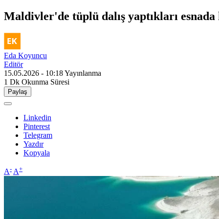
Maldivler'de tüplü dalış yaptıkları esnada k
Eda Koyuncu
Editör
15.05.2026 - 10:18
Yayınlanma
1 Dk
Okunma Süresi
Paylaş
Linkedin
Pinterest
Telegram
Yazdır
Kopyala
-
+
A
A