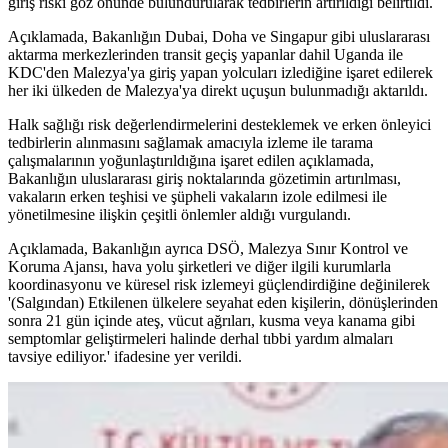
giriş riski göz önünde bulundurularak tedbirlerin artırıldığı belirtildi.
Açıklamada, Bakanlığın Dubai, Doha ve Singapur gibi uluslararası
aktarma merkezlerinden transit geçiş yapanlar dahil Uganda ile
KDC'den Malezya'ya giriş yapan yolcuları izlediğine işaret edilerek
her iki ülkeden de Malezya'ya direkt uçuşun bulunmadığı aktarıldı.
Halk sağlığı risk değerlendirmelerini desteklemek ve erken önleyici
tedbirlerin alınmasını sağlamak amacıyla izleme ile tarama
çalışmalarının yoğunlaştırıldığına işaret edilen açıklamada,
Bakanlığın uluslararası giriş noktalarında gözetimin artırılması,
vakaların erken teşhisi ve şüpheli vakaların izole edilmesi ile
yönetilmesine ilişkin çeşitli önlemler aldığı vurgulandı.
Açıklamada, Bakanlığın ayrıca DSÖ, Malezya Sınır Kontrol ve
Koruma Ajansı, hava yolu şirketleri ve diğer ilgili kurumlarla
koordinasyonu ve küresel risk izlemeyi güçlendirdiğine değinilerek
'(Salgından) Etkilenen ülkelere seyahat eden kişilerin, dönüşlerinden
sonra 21 gün içinde ateş, vücut ağrıları, kusma veya kanama gibi
semptomlar geliştirmeleri halinde derhal tıbbi yardım almaları
tavsiye ediliyor.' ifadesine yer verildi.