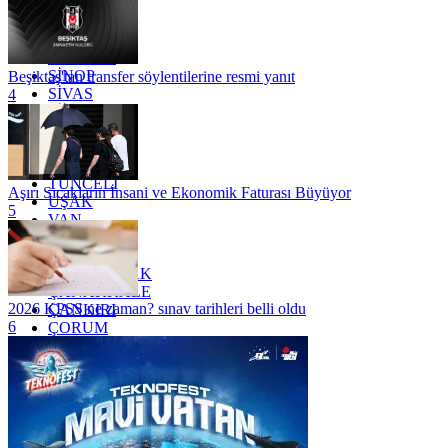
OSMANİYE
RİZE
SAKARYA
SAMSUN
SİNOP
Beşiktaş'tan transfer söylentilerine resmi yanıt
SİVAS
4
SİİRT
TEKİRDAĞ
TOKAT
TRABZON
TUNCELİ
Aşırı Sıcakların İnsani ve Ekonomik Faturası Büyüyor
UŞAK
5
VAN
YALOVA
YOZGAT
ZONGULDAK
ÇANAKKALE
2026 KPSS ne zaman? sınav tarihleri belli oldu
ÇANKIRI
6
ÇORUM
İSTANBUL
İZMİR
ŞANLIURFA
ŞIRNAK