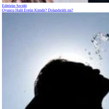
Editörün Seçtiği
Oyuncu Halil Ergün Kimdir? Dolandırıldı mı?