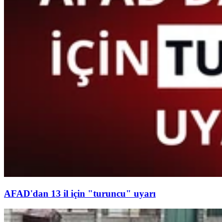
AFAD'dan 13 il için "turuncu" uyarı