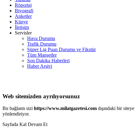
Röportaj
Biyografi
Anketler
Künye
İletişim
Servisler
Hava Durumu
Trafik Durumu
Süper Lig Puan Durumu ve Fikstür
Tüm Manşetler
Son Dakika Haberleri
Haber Arşivi
Web sitemizden ayrılıyorsunuz
Bu bağlantı sizi
https://www.milatgazetesi.com
dışındaki bir siteye
yönlendiriyor.
Sayfada Kal
Devam Et