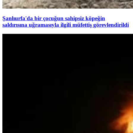
Şanlıurfa'da bir çocuğun sahipsiz köpeğin
saldırısına uğramasıyla ilgili müfettiş görevlendirildi