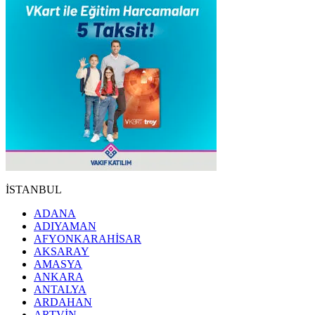
İSTANBUL
ADANA
ADIYAMAN
AFYONKARAHİSAR
AKSARAY
AMASYA
ANKARA
ANTALYA
ARDAHAN
ARTVİN