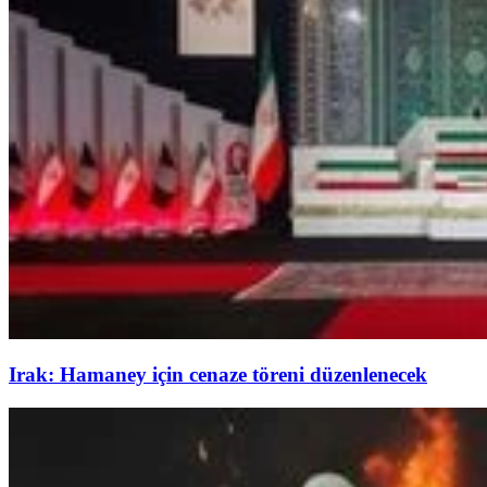
Irak: Hamaney için cenaze töreni düzenlenecek