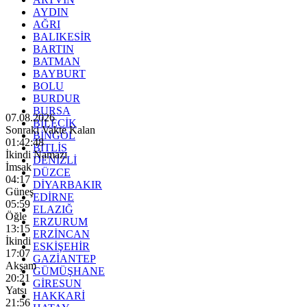
AYDIN
AĞRI
BALIKESİR
BARTIN
BATMAN
BAYBURT
BOLU
BURDUR
BURSA
07.08.2026
BİLECİK
Sonraki Vakte Kalan
BİNGÖL
01:42:46
BİTLİS
İkindi Namazı
DENİZLİ
İmsak
DÜZCE
04:17
DİYARBAKIR
Güneş
EDİRNE
05:59
ELAZIĞ
Öğle
ERZURUM
13:15
ERZİNCAN
İkindi
ESKİŞEHİR
17:07
GAZİANTEP
Akşam
GÜMÜŞHANE
20:21
GİRESUN
Yatsı
HAKKARİ
21:56