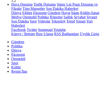
1.2
Hava Durumu
Trafik Durumu
Süper Lig Puan Durumu ve
Fikstür
Tüm Manşetler
Son Dakika Haberleri
Dünya
Eğitim
Ekonomi
Gündem
Hayat
İslam
Kültür-Sanat
Medya
Otomobil
Politika
Röportaj
Sağlık
Seyahat
Siyaset
Son Dakika
Spor
Videolar
Teknoloji
Trend
Yaşam
Yurt
Haberleri
Facebook
Twitter
Instagram
Youtube
Künye / İletişim
Bize Ulaşın
RSS Bağlantıları
Üyelik Girişi
Gündem
Politika
Dünya
Ekonomi
Otomobil
Spor
Kültür
Resmi İlan