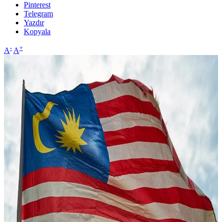
Pinterest
Telegram
Yazdır
Kopyala
-
+
A
A