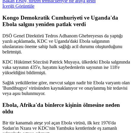
Bakan Ersoy, turizm temsilcileriyle bir araya geldi
İçeriği Görüntüle
Kongo Demokratik Cumhuriyeti ve Uganda'da
Ebola salgını yeniden patlak verdi
DSÖ Genel Direktörü Tedros Adhanom Ghebreyesus da yaptığı
yazılı açıklamada, KDC ve Uganda'daki Ebola salgınının
uluslararası öneme sahip halk sağlığı acil durumu oluşturduğunu
belirtmişti.
KDC Hükümet Sözcüsü Patrick Muyaya, ülkedeki Ebola salgınında
vaka sayısının 435'e, hayatını kaybedenlerin sayısının ise 118'e
yükseldiğini bildirmişti.
Sağlık yetkililerine göre, mevcut salgın nadir bir Ebola varyantı olan
'Bundibugyo' virüsünden kaynaklanıyor ve onaylanmış bir tedavisi
veya aşısı bulunmuyor.
Ebola, Afrika'da binlerce kişinin ölmesine neden
oldu
Bir tür kanamalı ateşe yol açan Ebola virüsü, ilk kez 1976'da
Sudan'ın Nzara ve KDC'nin Yambuku kentlerinde eş zamanlı