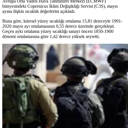
Avrupa Orta Vadeli Hava Tahminleri Merkezi (ECMWF)
bünyesindeki Copernicus İklim Değişikliği Servisi (C3S), mayıs
ayına ilişkin sıcaklık değerlerini açıkladı.
Buna göre, küresel yüzey sıcaklığı ortalama 15,81 dereceyle 1991-
2020 mayıs ayı ortalamasının 0,55 derece üzerinde gerçekleşti.
Geçen ayki ortalama yüzey sıcaklığı sanayi öncesi 1850-1900
dönemi ortalamasına göre 1,42 derece yüksek seyretti.