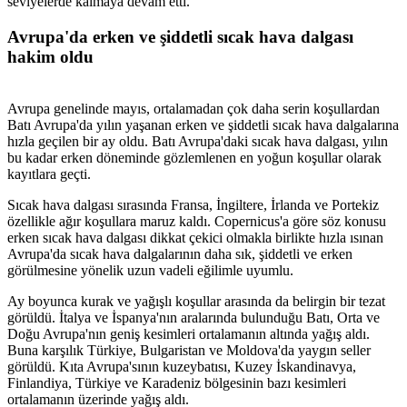
seviyelerde kalmaya devam etti.
Avrupa'da erken ve şiddetli sıcak hava dalgası
hakim oldu
Avrupa genelinde mayıs, ortalamadan çok daha serin koşullardan
Batı Avrupa'da yılın yaşanan erken ve şiddetli sıcak hava dalgalarına
hızla geçilen bir ay oldu. Batı Avrupa'daki sıcak hava dalgası, yılın
bu kadar erken döneminde gözlemlenen en yoğun koşullar olarak
kayıtlara geçti.
Sıcak hava dalgası sırasında Fransa, İngiltere, İrlanda ve Portekiz
özellikle ağır koşullara maruz kaldı. Copernicus'a göre söz konusu
erken sıcak hava dalgası dikkat çekici olmakla birlikte hızla ısınan
Avrupa'da sıcak hava dalgalarının daha sık, şiddetli ve erken
görülmesine yönelik uzun vadeli eğilimle uyumlu.
Ay boyunca kurak ve yağışlı koşullar arasında da belirgin bir tezat
görüldü. İtalya ve İspanya'nın aralarında bulunduğu Batı, Orta ve
Doğu Avrupa'nın geniş kesimleri ortalamanın altında yağış aldı.
Buna karşılık Türkiye, Bulgaristan ve Moldova'da yaygın seller
görüldü. Kıta Avrupa'sının kuzeybatısı, Kuzey İskandinavya,
Finlandiya, Türkiye ve Karadeniz bölgesinin bazı kesimleri
ortalamanın üzerinde yağış aldı.