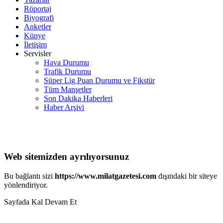
Röportaj
Biyografi
Anketler
Künye
İletişim
Servisler
Hava Durumu
Trafik Durumu
Süper Lig Puan Durumu ve Fikstür
Tüm Manşetler
Son Dakika Haberleri
Haber Arşivi
Web sitemizden ayrılıyorsunuz
Bu bağlantı sizi
https://www.milatgazetesi.com
dışındaki bir siteye
yönlendiriyor.
Sayfada Kal
Devam Et