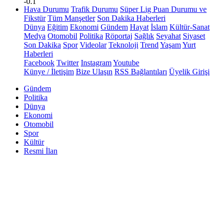
-0.1
Hava Durumu
Trafik Durumu
Süper Lig Puan Durumu ve
Fikstür
Tüm Manşetler
Son Dakika Haberleri
Dünya
Eğitim
Ekonomi
Gündem
Hayat
İslam
Kültür-Sanat
Medya
Otomobil
Politika
Röportaj
Sağlık
Seyahat
Siyaset
Son Dakika
Spor
Videolar
Teknoloji
Trend
Yaşam
Yurt
Haberleri
Facebook
Twitter
Instagram
Youtube
Künye / İletişim
Bize Ulaşın
RSS Bağlantıları
Üyelik Girişi
Gündem
Politika
Dünya
Ekonomi
Otomobil
Spor
Kültür
Resmi İlan