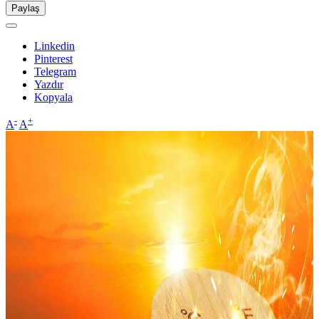
Paylaş
Linkedin
Pinterest
Telegram
Yazdır
Kopyala
-
+
A
A