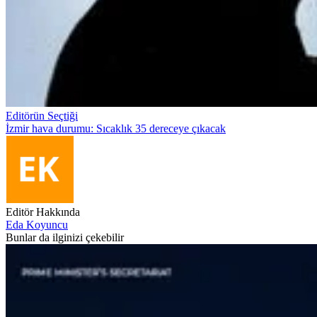
Editörün Seçtiği
İzmir hava durumu: Sıcaklık 35 dereceye çıkacak
Editör Hakkında
Eda Koyuncu
Bunlar da ilginizi çekebilir