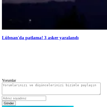
Lübnan'da patlama! 3 asker yaralandı
Yorumlar
Gönder