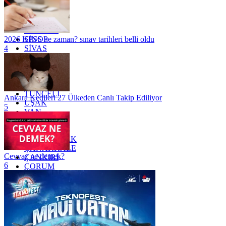
OSMANİYE
RİZE
SAKARYA
SAMSUN
SİNOP
2026 KPSS ne zaman? sınav tarihleri belli oldu
SİVAS
4
SİİRT
TEKİRDAĞ
TOKAT
TRABZON
TUNCELİ
Ankara Kedileri 27 Ülkeden Canlı Takip Ediliyor
UŞAK
5
VAN
YALOVA
YOZGAT
ZONGULDAK
ÇANAKKALE
Cevvaz ne demek?
ÇANKIRI
6
ÇORUM
İSTANBUL
İZMİR
ŞANLIURFA
ŞIRNAK