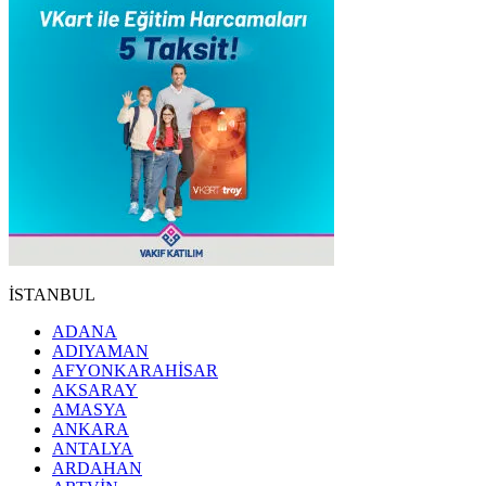
İSTANBUL
ADANA
ADIYAMAN
AFYONKARAHİSAR
AKSARAY
AMASYA
ANKARA
ANTALYA
ARDAHAN