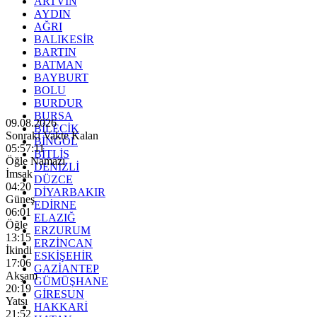
ARTVİN
AYDIN
AĞRI
BALIKESİR
BARTIN
BATMAN
BAYBURT
BOLU
BURDUR
BURSA
09.08.2026
BİLECİK
Sonraki Vakte Kalan
BİNGÖL
05:57:09
BİTLİS
Öğle Namazı
DENİZLİ
İmsak
DÜZCE
04:20
DİYARBAKIR
Güneş
EDİRNE
06:01
ELAZIĞ
Öğle
ERZURUM
13:15
ERZİNCAN
İkindi
ESKİŞEHİR
17:06
GAZİANTEP
Akşam
GÜMÜŞHANE
20:19
GİRESUN
Yatsı
HAKKARİ
21:52