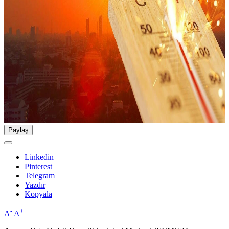
Paylaş
Linkedin
Pinterest
Telegram
Yazdır
Kopyala
-
+
A
A