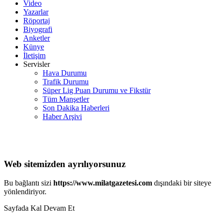
Video
Yazarlar
Röportaj
Biyografi
Anketler
Künye
İletişim
Servisler
Hava Durumu
Trafik Durumu
Süper Lig Puan Durumu ve Fikstür
Tüm Manşetler
Son Dakika Haberleri
Haber Arşivi
Web sitemizden ayrılıyorsunuz
Bu bağlantı sizi
https://www.milatgazetesi.com
dışındaki bir siteye
yönlendiriyor.
Sayfada Kal
Devam Et