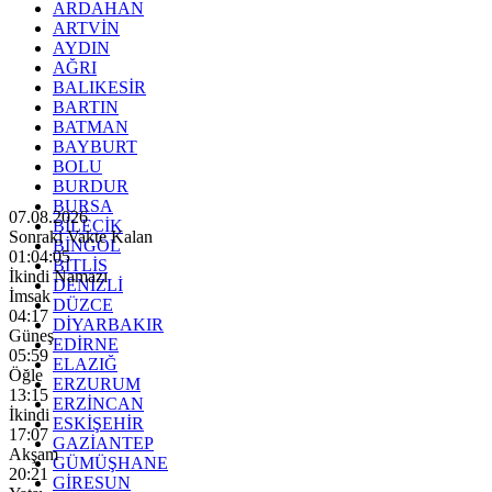
ARDAHAN
ARTVİN
AYDIN
AĞRI
BALIKESİR
BARTIN
BATMAN
BAYBURT
BOLU
BURDUR
BURSA
07.08.2026
BİLECİK
Sonraki Vakte Kalan
BİNGÖL
01:04:03
BİTLİS
İkindi Namazı
DENİZLİ
İmsak
DÜZCE
04:17
DİYARBAKIR
Güneş
EDİRNE
05:59
ELAZIĞ
Öğle
ERZURUM
13:15
ERZİNCAN
İkindi
ESKİŞEHİR
17:07
GAZİANTEP
Akşam
GÜMÜŞHANE
20:21
GİRESUN