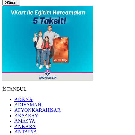
Gönder
İSTANBUL
ADANA
ADIYAMAN
AFYONKARAHİSAR
AKSARAY
AMASYA
ANKARA
ANTALYA