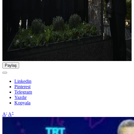
Paylaş
Linkedin
Pinterest
Telegram
Yazdır
Kopyala
-
+
A
A