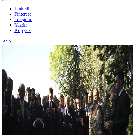
Linkedin
Pinterest
Telegram
Yazdır
Kopyala
-
+
A
A