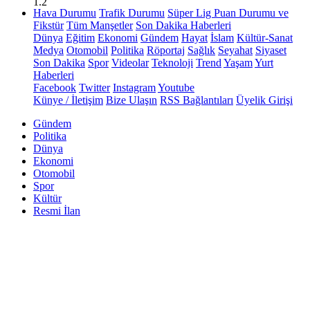
1.2
Hava Durumu
Trafik Durumu
Süper Lig Puan Durumu ve
Fikstür
Tüm Manşetler
Son Dakika Haberleri
Dünya
Eğitim
Ekonomi
Gündem
Hayat
İslam
Kültür-Sanat
Medya
Otomobil
Politika
Röportaj
Sağlık
Seyahat
Siyaset
Son Dakika
Spor
Videolar
Teknoloji
Trend
Yaşam
Yurt
Haberleri
Facebook
Twitter
Instagram
Youtube
Künye / İletişim
Bize Ulaşın
RSS Bağlantıları
Üyelik Girişi
Gündem
Politika
Dünya
Ekonomi
Otomobil
Spor
Kültür
Resmi İlan