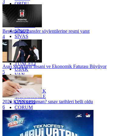
3
ORDU
OSMANİYE
RİZE
SAKARYA
SAMSUN
SİNOP
Beşiktaş'tan transfer söylentilerine resmi yanıt
SİVAS
4
SİİRT
TEKİRDAĞ
TOKAT
TRABZON
TUNCELİ
Aşırı Sıcakların İnsani ve Ekonomik Faturası Büyüyor
UŞAK
5
VAN
YALOVA
YOZGAT
ZONGULDAK
ÇANAKKALE
2026 KPSS ne zaman? sınav tarihleri belli oldu
ÇANKIRI
6
ÇORUM
İSTANBUL
İZMİR
ŞANLIURFA
ŞIRNAK