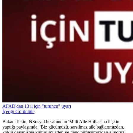
AFAD'dan 13 il için "turuncu" uyarı
İçeriği Görüntüle
Bakan Tekin, NSosyal hesabından 'Milli Aile Haftası'na ilişkin
yaptığı paylaşımda, 'Biz gücümüzü, sarsılmaz aile bağlarımızdan,
köklü dayanışma kültürümüzden ve genç nüfusumuzdan alıyoruz.