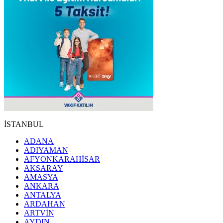
İSTANBUL
ADANA
ADIYAMAN
AFYONKARAHİSAR
AKSARAY
AMASYA
ANKARA
ANTALYA
ARDAHAN
ARTVİN
AYDIN