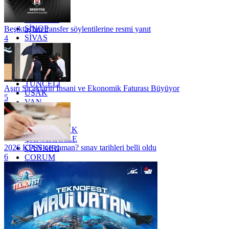
RİZE
SAKARYA
SAMSUN
SİNOP
Beşiktaş'tan transfer söylentilerine resmi yanıt
SİVAS
4
SİİRT
TEKİRDAĞ
TOKAT
TRABZON
TUNCELİ
Aşırı Sıcakların İnsani ve Ekonomik Faturası Büyüyor
UŞAK
5
VAN
YALOVA
YOZGAT
ZONGULDAK
ÇANAKKALE
2026 KPSS ne zaman? sınav tarihleri belli oldu
ÇANKIRI
6
ÇORUM
İSTANBUL
İZMİR
ŞANLIURFA
ŞIRNAK