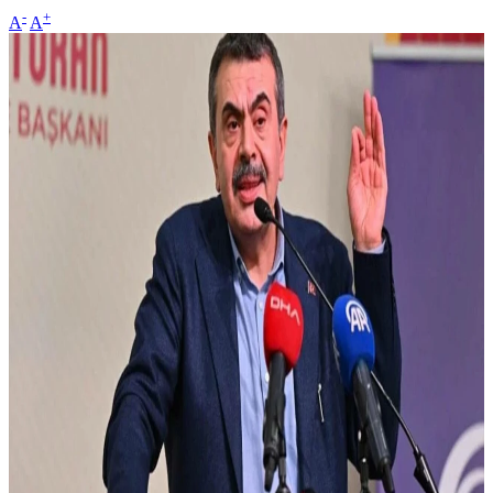
-
+
A
A