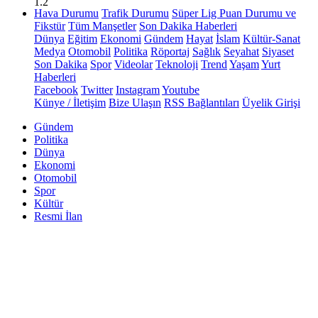
1.2
Hava Durumu
Trafik Durumu
Süper Lig Puan Durumu ve
Fikstür
Tüm Manşetler
Son Dakika Haberleri
Dünya
Eğitim
Ekonomi
Gündem
Hayat
İslam
Kültür-Sanat
Medya
Otomobil
Politika
Röportaj
Sağlık
Seyahat
Siyaset
Son Dakika
Spor
Videolar
Teknoloji
Trend
Yaşam
Yurt
Haberleri
Facebook
Twitter
Instagram
Youtube
Künye / İletişim
Bize Ulaşın
RSS Bağlantıları
Üyelik Girişi
Gündem
Politika
Dünya
Ekonomi
Otomobil
Spor
Kültür
Resmi İlan