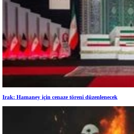
Irak: Hamaney için cenaze töreni düzenlenecek