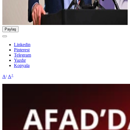
Paylaş
Linkedin
Pinterest
Telegram
Yazdır
Kopyala
-
+
A
A