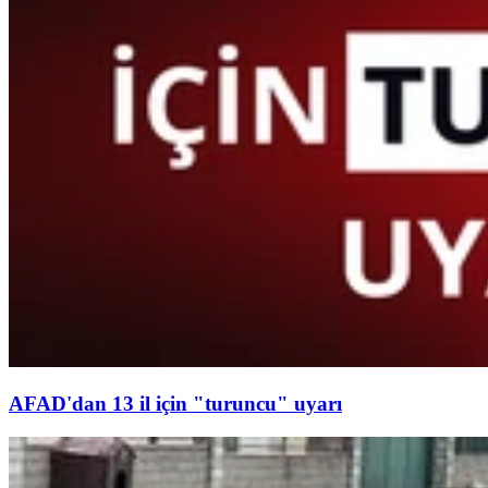
AFAD'dan 13 il için "turuncu" uyarı