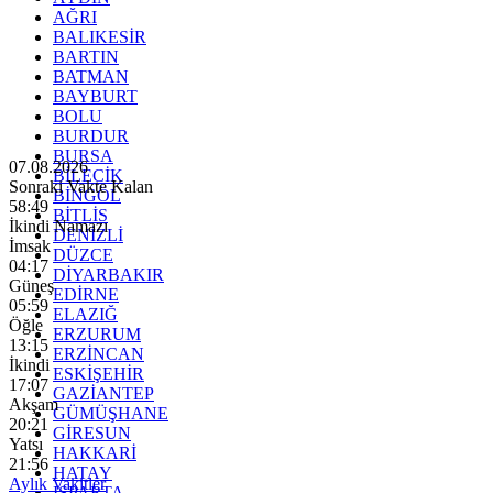
AĞRI
BALIKESİR
BARTIN
BATMAN
BAYBURT
BOLU
BURDUR
BURSA
07.08.2026
BİLECİK
Sonraki Vakte Kalan
BİNGÖL
58:48
BİTLİS
İkindi Namazı
DENİZLİ
İmsak
DÜZCE
04:17
DİYARBAKIR
Güneş
EDİRNE
05:59
ELAZIĞ
Öğle
ERZURUM
13:15
ERZİNCAN
İkindi
ESKİŞEHİR
17:07
GAZİANTEP
Akşam
GÜMÜŞHANE
20:21
GİRESUN
Yatsı
HAKKARİ
21:56
HATAY
Aylık Vakitler
ISPARTA