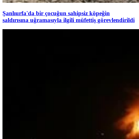
Şanlıurfa'da bir çocuğun sahipsiz köpeğin
saldırısına uğramasıyla ilgili müfettiş görevlendirildi