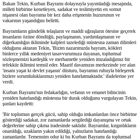
Bakan Tekin, Kurban Bayramı dolayısıyla yayımladığı mesajında,
milleti birbirine kenetleyen, sadakat ve teslimiyetin en somut
nişanesi olan bayrama bir kez daha erişmenin huzurunun ve
vakarının yaşandığını belirtti.
Bayramların gündelik telaşların ve maddi uğraşların ötesine geçerek
insanların özüne döndüğü, paylaşmanın, yardımlaşmanın ve
diğerkamlığın ikliminde kalpleri tazelediği müstesna zaman dilimleri
olduğunu aktaran Tekin, 'Bizim nazarımızda bayram, kökleri
binlerce yıllık medeniyet tasavvurumuza dayanan, toplumsal
sözleşmemizi kardeşlik ve merhametle yeniden imzaladığımız bir
tefekkür iklimini temsil eder. Maarif davamızın merkezinde yer alan
'insanı yaşat ki devlet yaşasın' düsturu, bayramın ruhuyla birleşerek
bizlere sorumluluklarımızı yeniden hatırlatmaktadır.' ifadelerine yer
verdi.
Kurban Bayramı'nın fedakarlığın, vefanın ve emanet bilincinin
yeniden hatırlandığı müstesna bir durak olduğunu vurgulayan Tekin,
şunları kaydetti:
'Bir toplumun gerçek gücü, sahip olduğu imkanlardan önce birbirine
gösterdiği sadakat, zor zamanlarda sergilediği dayanışma ve ortak
değerlerine sahip çıkma iradesinde saklıdır. Bayramlar, kırgınlıkların
onarıldığı, uzakların yakın edildiği, yalnızların hatırlandığı
zamanlardır. Temennim odur ki bu Kurban Bayramı da toplumsal