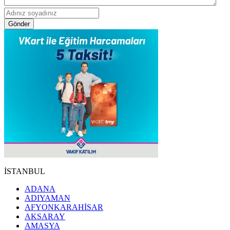
Gönder
İSTANBUL
ADANA
ADIYAMAN
AFYONKARAHİSAR
AKSARAY
AMASYA