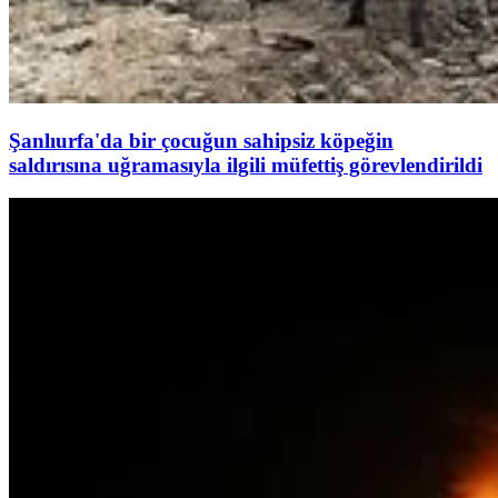
Şanlıurfa'da bir çocuğun sahipsiz köpeğin
saldırısına uğramasıyla ilgili müfettiş görevlendirildi