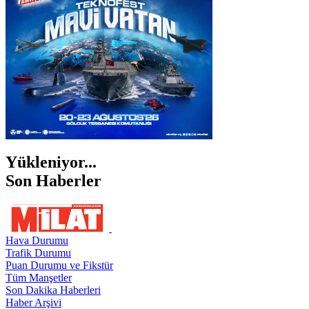
ŞIRNAK
Yükleniyor...
Son Haberler
Hava Durumu
Trafik Durumu
Puan Durumu ve Fikstür
Tüm Manşetler
Son Dakika Haberleri
Haber Arşivi