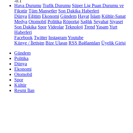
-0.1
Hava Durumu
Trafik Durumu
Süper Lig Puan Durumu ve
Fikstür
Tüm Manşetler
Son Dakika Haberleri
Dünya
Eğitim
Ekonomi
Gündem
Hayat
İslam
Kültür-Sanat
Medya
Otomobil
Politika
Röportaj
Sağlık
Seyahat
Siyaset
Son Dakika
Spor
Videolar
Teknoloji
Trend
Yaşam
Yurt
Haberleri
Facebook
Twitter
Instagram
Youtube
Künye / İletişim
Bize Ulaşın
RSS Bağlantıları
Üyelik Girişi
Gündem
Politika
Dünya
Ekonomi
Otomobil
Spor
Kültür
Resmi İlan