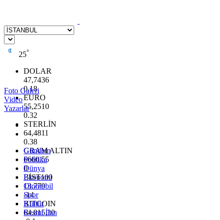
°
25
DOLAR
47,7436
0.18
Foto Galeri
EURO
Video
55,2510
Yazarlar
0.32
STERLİN
64,4811
0.38
GRAM ALTIN
Gündem
6660.55
Politika
0
Dünya
BİST100
Ekonomi
13.779
Otomobil
-14
Spor
BITCOIN
Kültür
64.815,30
Resmi İlan