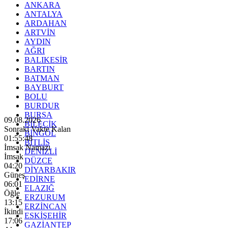
ANKARA
ANTALYA
ARDAHAN
ARTVİN
AYDIN
AĞRI
BALIKESİR
BARTIN
BATMAN
BAYBURT
BOLU
BURDUR
BURSA
09.08.2026
BİLECİK
Sonraki Vakte Kalan
BİNGÖL
01:55:47
BİTLİS
İmsak Namazı
DENİZLİ
İmsak
DÜZCE
04:20
DİYARBAKIR
Güneş
EDİRNE
06:01
ELAZIĞ
Öğle
ERZURUM
13:15
ERZİNCAN
İkindi
ESKİŞEHİR
17:06
GAZİANTEP