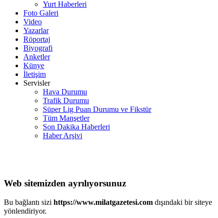
Yurt Haberleri
Foto Galeri
Video
Yazarlar
Röportaj
Biyografi
Anketler
Künye
İletişim
Servisler
Hava Durumu
Trafik Durumu
Süper Lig Puan Durumu ve Fikstür
Tüm Manşetler
Son Dakika Haberleri
Haber Arşivi
Web sitemizden ayrılıyorsunuz
Bu bağlantı sizi
https://www.milatgazetesi.com
dışındaki bir siteye
yönlendiriyor.