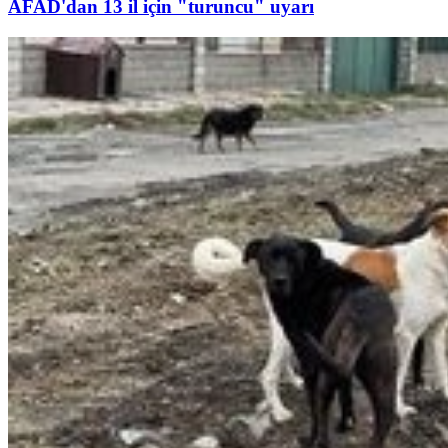
AFAD'dan 13 il için "turuncu" uyarı