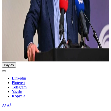
Paylaş
Linkedin
Pinterest
Telegram
Yazdır
Kopyala
-
+
A
A