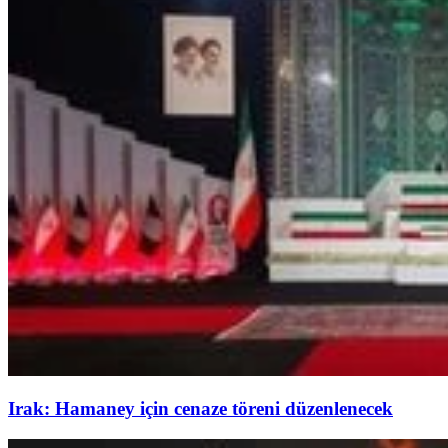
Irak: Hamaney için cenaze töreni düzenlenecek