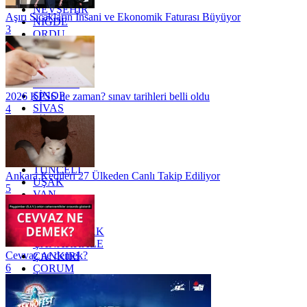
NEVŞEHİR
Aşırı Sıcakların İnsani ve Ekonomik Faturası Büyüyor
NİĞDE
3
ORDU
OSMANİYE
RİZE
SAKARYA
SAMSUN
SİNOP
2026 KPSS ne zaman? sınav tarihleri belli oldu
SİVAS
4
SİİRT
TEKİRDAĞ
TOKAT
TRABZON
TUNCELİ
Ankara Kedileri 27 Ülkeden Canlı Takip Ediliyor
UŞAK
5
VAN
YALOVA
YOZGAT
ZONGULDAK
ÇANAKKALE
Cevvaz ne demek?
ÇANKIRI
6
ÇORUM
İSTANBUL
İZMİR
ŞANLIURFA