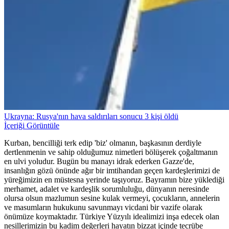
Ukrayna: Rusya'nın hava saldırıları sonucu 3 kişi öldü
İçeriği Görüntüle
Kurban, bencilliği terk edip 'biz' olmanın, başkasının derdiyle
dertlenmenin ve sahip olduğumuz nimetleri bölüşerek çoğaltmanın
en ulvi yoludur. Bugün bu manayı idrak ederken Gazze'de,
insanlığın gözü önünde ağır bir imtihandan geçen kardeşlerimizi de
yüreğimizin en müstesna yerinde taşıyoruz. Bayramın bize yüklediği
merhamet, adalet ve kardeşlik sorumluluğu, dünyanın neresinde
olursa olsun mazlumun sesine kulak vermeyi, çocukların, annelerin
ve masumların hukukunu savunmayı vicdani bir vazife olarak
önümüze koymaktadır. Türkiye Yüzyılı idealimizi inşa edecek olan
nesillerimizin bu kadim değerleri hayatın bizzat içinde tecrübe