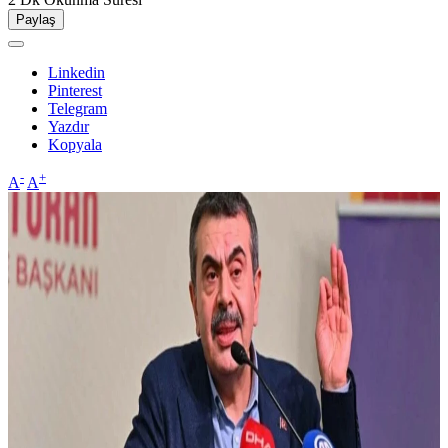
Paylaş
Linkedin
Pinterest
Telegram
Yazdır
Kopyala
-
+
A
A