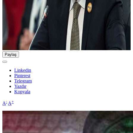
Paylaş
Linkedin
Pinterest
Telegram
Yazdır
Kopyala
-
+
A
A