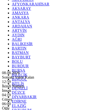
AFYONKARAHİSAR
AKSARAY
AMASYA
ANKARA
ANTALYA
ARDAHAN
ARTVİN
AYDIN
AĞRI
BALIKESİR
BARTIN
BATMAN
BAYBURT
BOLU
BURDUR
BURSA
08.08.2026
BİLECİK
Sonraki Vakte Kalan
BİNGÖL
12:57
BİTLİS
İkindi Namazı
DENİZLİ
İmsak
DÜZCE
04:19
DİYARBAKIR
Güneş
EDİRNE
06:00
ELAZIĞ
Öğle