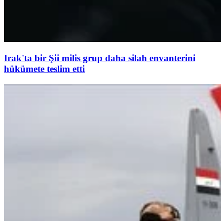
Irak'ta bir Şii milis grup daha silah envanterini
hükümete teslim etti