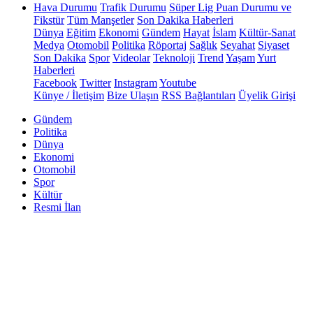
Hava Durumu
Trafik Durumu
Süper Lig Puan Durumu ve
Fikstür
Tüm Manşetler
Son Dakika Haberleri
Dünya
Eğitim
Ekonomi
Gündem
Hayat
İslam
Kültür-Sanat
Medya
Otomobil
Politika
Röportaj
Sağlık
Seyahat
Siyaset
Son Dakika
Spor
Videolar
Teknoloji
Trend
Yaşam
Yurt
Haberleri
Facebook
Twitter
Instagram
Youtube
Künye / İletişim
Bize Ulaşın
RSS Bağlantıları
Üyelik Girişi
Gündem
Politika
Dünya
Ekonomi
Otomobil
Spor
Kültür
Resmi İlan