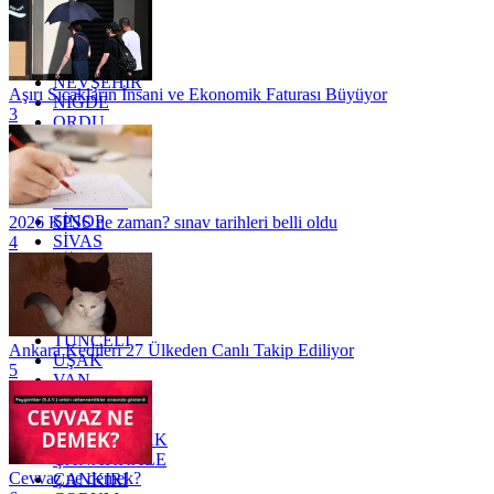
MARDİN
MERSİN
MUĞLA
MUŞ
NEVŞEHİR
Aşırı Sıcakların İnsani ve Ekonomik Faturası Büyüyor
NİĞDE
3
ORDU
OSMANİYE
RİZE
SAKARYA
SAMSUN
SİNOP
2026 KPSS ne zaman? sınav tarihleri belli oldu
SİVAS
4
SİİRT
TEKİRDAĞ
TOKAT
TRABZON
TUNCELİ
Ankara Kedileri 27 Ülkeden Canlı Takip Ediliyor
UŞAK
5
VAN
YALOVA
YOZGAT
ZONGULDAK
ÇANAKKALE
Cevvaz ne demek?
ÇANKIRI