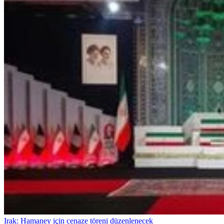
Irak: Hamaney için cenaze töreni düzenlenecek