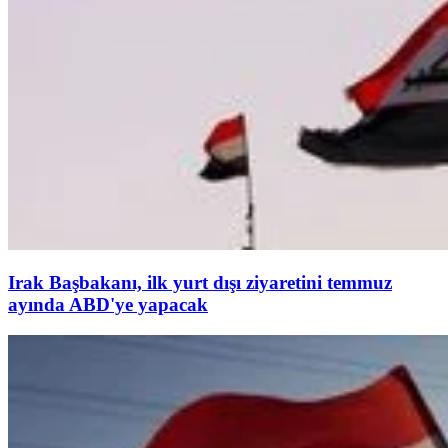
Irak Başbakanı, ilk yurt dışı ziyaretini temmuz
ayında ABD'ye yapacak