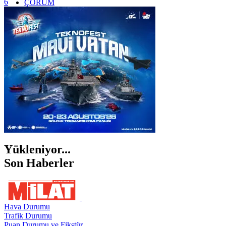
6
ÇORUM
İSTANBUL
İZMİR
ŞANLIURFA
ŞIRNAK
Yükleniyor...
Son Haberler
Hava Durumu
Trafik Durumu
Puan Durumu ve Fikstür