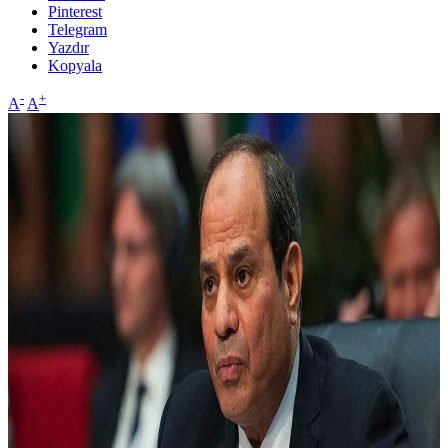
Pinterest
Telegram
Yazdır
Kopyala
-
+
A
A