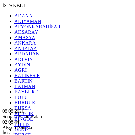
İSTANBUL
ADANA
ADIYAMAN
AFYONKARAHİSAR
AKSARAY
AMASYA
ANKARA
ANTALYA
ARDAHAN
ARTVİN
AYDIN
AĞRI
BALIKESİR
BARTIN
BATMAN
BAYBURT
BOLU
BURDUR
BURSA
08.08.2026
BİLECİK
Sonraki Vakte Kalan
BİNGÖL
02:08:42
BİTLİS
Akşam Namazı
DENİZLİ
İmsak