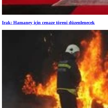
Irak: Hamaney için cenaze töreni düzenlenecek