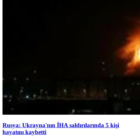
Rusya: Ukrayna'nın İHA saldırılarında 5 kişi
hayatını kaybetti