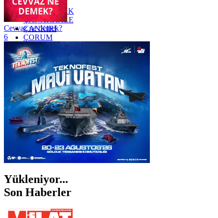
YOZGAT
ZONGULDAK
ÇANAKKALE
Cevvaz ne demek?
ÇANKIRI
6
ÇORUM
İSTANBUL
İZMİR
ŞANLIURFA
ŞIRNAK
Yükleniyor...
Son Haberler