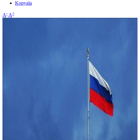
Kopyala
-
+
A
A