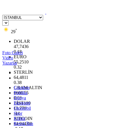
°
29
DOLAR
47,7436
0.18
Foto Galeri
EURO
Video
55,2510
Yazarlar
0.32
STERLİN
64,4811
0.38
GRAM ALTIN
Gündem
6660.55
Politika
0.03
Dünya
BİST100
Ekonomi
13.779
Otomobil
-14
Spor
BITCOIN
Kültür
64.944,08
Resmi İlan