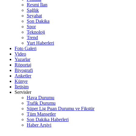
Resmi İlan
Sağlık
Seyahat
Son Dakika
Spor
Teknoloji
Trend
Yurt Haberleri
Foto Galeri
Video
Yazarlar
Röportaj
Biyografi
Anketler
Künye
İletişim
Servisler
Hava Durumu
Trafik Durumu
Süper Lig Puan Durumu ve Fikstür
Tüm Manşetler
Son Dakika Haberleri
Haber Arşivi