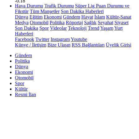
-0.18
Hava Durumu
Trafik Durumu
Süper Lig Puan Durumu ve
Fikstür
Tüm Manşetler
Son Dakika Haberleri
Dünya
Eğitim
Ekonomi
Gündem
Hayat
İslam
Kültür-Sanat
Medya
Otomobil
Politika
Röportaj
Sağlık
Seyahat
Siyaset
Son Dakika
Spor
Videolar
Teknoloji
Trend
Yaşam
Yurt
Haberleri
Facebook
Twitter
Instagram
Youtube
Künye / İletişim
Bize Ulaşın
RSS Bağlantıları
Üyelik Girişi
Gündem
Politika
Dünya
Ekonomi
Otomobil
Spor
Kültür
Resmi İlan