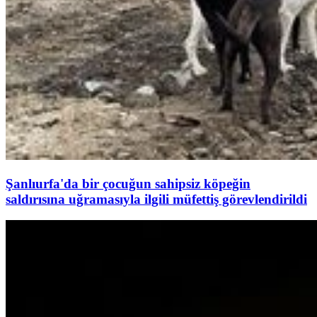
Şanlıurfa'da bir çocuğun sahipsiz köpeğin
saldırısına uğramasıyla ilgili müfettiş görevlendirildi