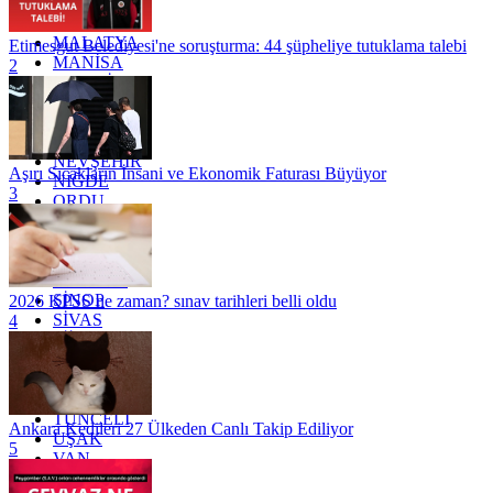
KÜTAHYA
KİLİS
MALATYA
Etimesgut Belediyesi'ne soruşturma: 44 şüpheliye tutuklama talebi
MANİSA
2
MARDİN
MERSİN
MUĞLA
MUŞ
NEVŞEHİR
Aşırı Sıcakların İnsani ve Ekonomik Faturası Büyüyor
NİĞDE
3
ORDU
OSMANİYE
RİZE
SAKARYA
SAMSUN
SİNOP
2026 KPSS ne zaman? sınav tarihleri belli oldu
SİVAS
4
SİİRT
TEKİRDAĞ
TOKAT
TRABZON
TUNCELİ
Ankara Kedileri 27 Ülkeden Canlı Takip Ediliyor
UŞAK
5
VAN
YALOVA