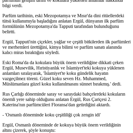
parfümün gelişim tarihi ve kokulara yüklenen anlamlar hakkında
bilgi verdi.
Parfüm tarihinin, eski Mezopotamya ve Mısır'da dini ritüellerdeki
tütsü kullanımıyla başladığını anlatan Ergül, dünyanın ilk parfüm
formülünün Mezopotamya'da Tapputi tarafından bulunduğunu
belirtti.
Ergül, Tapputi'nin çiçekler, yağlar ve çeşitli bitkilerden ilk parfümleri
ve merhemleri ürettiğini, kimya bilimi ve parfüm sanatı alanında
kalıcı miras bıraktığını söyledi.
Eski Roma'da da kokulara büyük önem verildiğine dikkati çeken
Ergül, Musevilik, Hıristiyanlık ve İslamiyet'teki kokuya yüklenen
anlamları sıralayarak, 'İslamiyet'te koku gündelik hayatın
vazgeçilmez töreni. Güzel koku seven Hz. Muhammed,
Müslümanlara güzel koku kullanılmasını sünnet bırakmış.' dedi.
Rus Çarlığı döneminde saray ve saraydaki bahçelerdeki kokuların
önemli yere sahip olduğunu anlatan Ergül, Rus Çariçesi 2.
Katerina'nın parfümcüleri Floransa'dan getirdiğini aktardı.
- 'Osmanlı döneminde koku çeşitliliği çok zengin idi'
Ergül, Osmanlı döneminde de kokuya büyük önem verildiğinin
altını çizerek, şöyle konuştu: