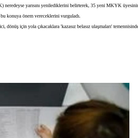
 neredeyse yarısını yenilediklerini belirterek, 35 yeni MKYK üyesinin
i, bu konuya önem vereceklerini vurguladı.
ici, dönüş için yola çıkacaklara 'kazasız belasız ulaşmaları' temennisin