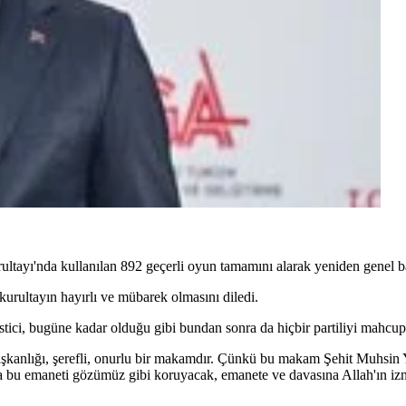
ayı'nda kullanılan 892 geçerli oyun tamamını alarak yeniden genel b
urultayın hayırlı ve mübarek olmasını diledi.
stici, bugüne kadar olduğu gibi bundan sonra da hiçbir partiliyi mahcu
şkanlığı, şerefli, onurlu bir makamdır. Çünkü bu makam Şehit Muhsin
 bu emaneti gözümüz gibi koruyacak, emanete ve davasına Allah'ın izni