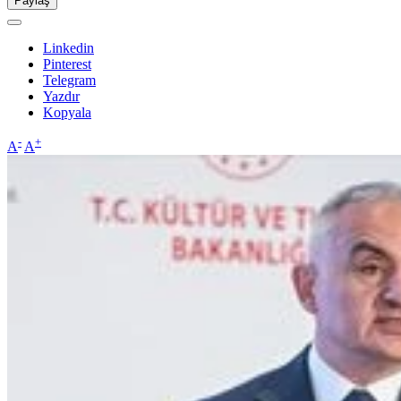
Paylaş
Linkedin
Pinterest
Telegram
Yazdır
Kopyala
-
+
A
A