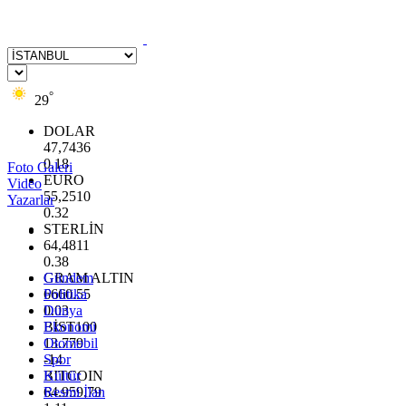
°
29
DOLAR
47,7436
0.18
Foto Galeri
EURO
Video
55,2510
Yazarlar
0.32
STERLİN
64,4811
0.38
GRAM ALTIN
Gündem
6660.55
Politika
0.03
Dünya
BİST100
Ekonomi
13.779
Otomobil
-14
Spor
BITCOIN
Kültür
64.959,79
Resmi İlan