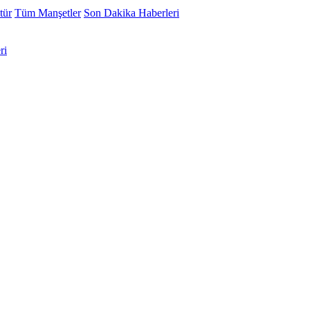
tür
Tüm Manşetler
Son Dakika Haberleri
ri