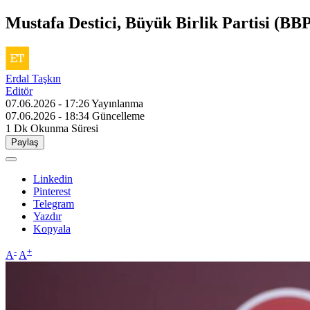
Mustafa Destici, Büyük Birlik Partisi (BBP
Erdal Taşkın
Editör
07.06.2026 - 17:26
Yayınlanma
07.06.2026 - 18:34
Güncelleme
1 Dk
Okunma Süresi
Paylaş
Linkedin
Pinterest
Telegram
Yazdır
Kopyala
-
+
A
A