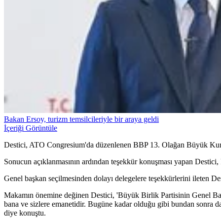
Bakan Ersoy, turizm temsilcileriyle bir araya geldi
İçeriği Görüntüle
Destici, ATO Congresium'da düzenlenen BBP 13. Olağan Büyük Kurult
Sonucun açıklanmasının ardından teşekkür konuşması yapan Destici, k
Genel başkan seçilmesinden dolayı delegelere teşekkürlerini ileten De
Makamın önemine değinen Destici, 'Büyük Birlik Partisinin Genel Ba
bana ve sizlere emanetidir. Bugüne kadar olduğu gibi bundan sonra da
diye konuştu.