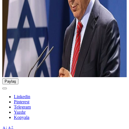
Paylaş
Linkedin
Pinterest
Telegram
Yazdır
Kopyala
-
+
A
A