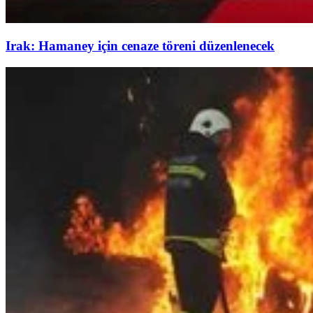
Irak: Hamaney için cenaze töreni düzenlenecek