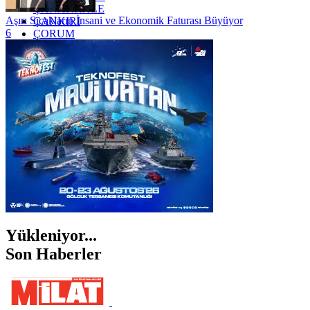
ÇANAKKALE
Aşırı Sıcakların İnsani ve Ekonomik Faturası Büyüyor
ÇANKIRI
6
ÇORUM
İSTANBUL
İZMİR
ŞANLIURFA
ŞIRNAK
Yükleniyor...
Son Haberler