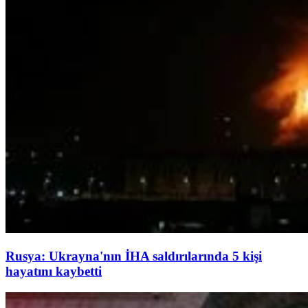
Rusya: Ukrayna'nın İHA saldırılarında 5 kişi
hayatını kaybetti