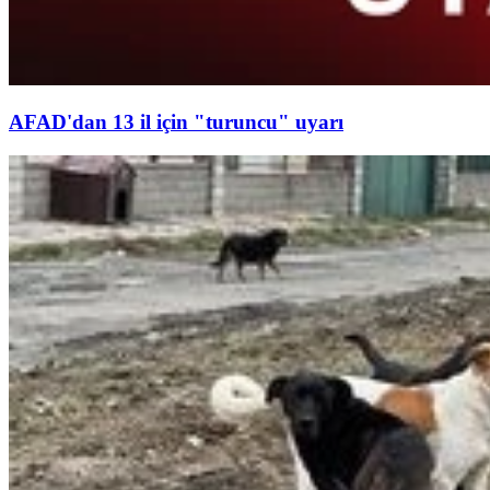
AFAD'dan 13 il için "turuncu" uyarı