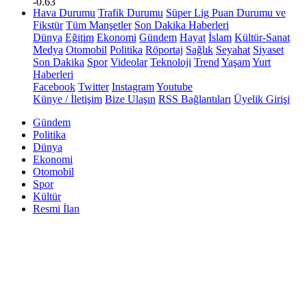
-0.63
Hava Durumu
Trafik Durumu
Süper Lig Puan Durumu ve
Fikstür
Tüm Manşetler
Son Dakika Haberleri
Dünya
Eğitim
Ekonomi
Gündem
Hayat
İslam
Kültür-Sanat
Medya
Otomobil
Politika
Röportaj
Sağlık
Seyahat
Siyaset
Son Dakika
Spor
Videolar
Teknoloji
Trend
Yaşam
Yurt
Haberleri
Facebook
Twitter
Instagram
Youtube
Künye / İletişim
Bize Ulaşın
RSS Bağlantıları
Üyelik Girişi
Gündem
Politika
Dünya
Ekonomi
Otomobil
Spor
Kültür
Resmi İlan