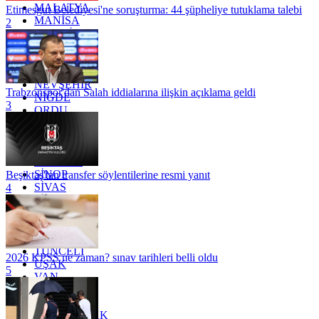
MALATYA
Etimesgut Belediyesi'ne soruşturma: 44 şüpheliye tutuklama talebi
MANİSA
2
MARDİN
MERSİN
MUĞLA
MUŞ
NEVŞEHİR
Trabzonspor'dan Salah iddialarına ilişkin açıklama geldi
NİĞDE
3
ORDU
OSMANİYE
RİZE
SAKARYA
SAMSUN
SİNOP
Beşiktaş'tan transfer söylentilerine resmi yanıt
SİVAS
4
SİİRT
TEKİRDAĞ
TOKAT
TRABZON
TUNCELİ
2026 KPSS ne zaman? sınav tarihleri belli oldu
UŞAK
5
VAN
YALOVA
YOZGAT
ZONGULDAK