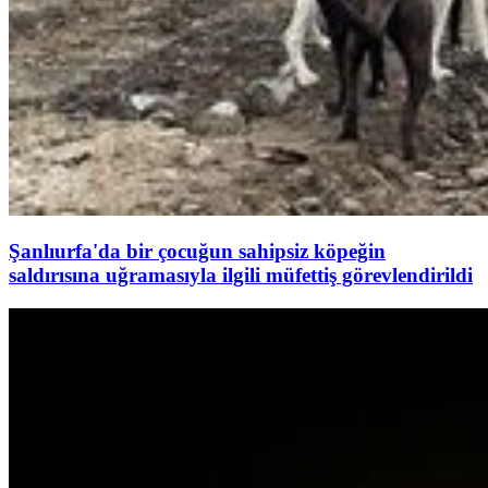
Şanlıurfa'da bir çocuğun sahipsiz köpeğin
saldırısına uğramasıyla ilgili müfettiş görevlendirildi