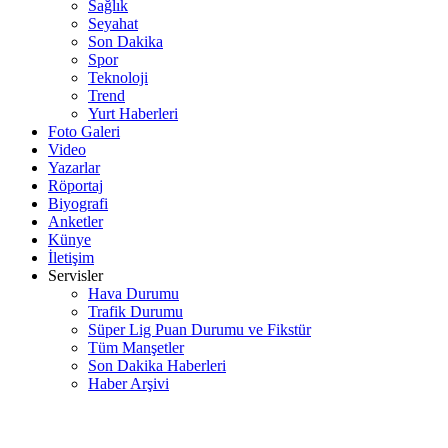
Sağlık
Seyahat
Son Dakika
Spor
Teknoloji
Trend
Yurt Haberleri
Foto Galeri
Video
Yazarlar
Röportaj
Biyografi
Anketler
Künye
İletişim
Servisler
Hava Durumu
Trafik Durumu
Süper Lig Puan Durumu ve Fikstür
Tüm Manşetler
Son Dakika Haberleri
Haber Arşivi