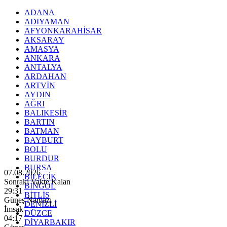
ADANA
ADIYAMAN
AFYONKARAHİSAR
AKSARAY
AMASYA
ANKARA
ANTALYA
ARDAHAN
ARTVİN
AYDIN
AĞRI
BALIKESİR
BARTIN
BATMAN
BAYBURT
BOLU
BURDUR
BURSA
07.08.2026
BİLECİK
Sonraki Vakte Kalan
BİNGÖL
29:30
BİTLİS
Güneş Namazı
DENİZLİ
İmsak
DÜZCE
04:17
DİYARBAKIR