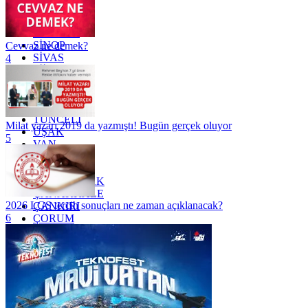
RİZE
SAKARYA
SAMSUN
SİNOP
Cevvaz ne demek?
SİVAS
4
SİİRT
TEKİRDAĞ
TOKAT
TRABZON
TUNCELİ
Milat yazarı 2019 da yazmıştı! Bugün gerçek oluyor
UŞAK
5
VAN
YALOVA
YOZGAT
ZONGULDAK
ÇANAKKALE
2026 LGS tercih sonuçları ne zaman açıklanacak?
ÇANKIRI
6
ÇORUM
İSTANBUL
İZMİR
ŞANLIURFA
ŞIRNAK