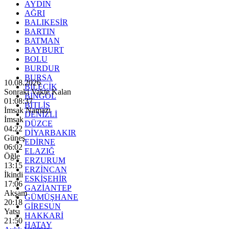
AYDIN
AĞRI
BALIKESİR
BARTIN
BATMAN
BAYBURT
BOLU
BURDUR
BURSA
10.08.2026
BİLECİK
Sonraki Vakte Kalan
BİNGÖL
01:08:35
BİTLİS
İmsak Namazı
DENİZLİ
İmsak
DÜZCE
04:22
DİYARBAKIR
Güneş
EDİRNE
06:02
ELAZIĞ
Öğle
ERZURUM
13:15
ERZİNCAN
İkindi
ESKİŞEHİR
17:06
GAZİANTEP
Akşam
GÜMÜŞHANE
20:18
GİRESUN
Yatsı
HAKKARİ
21:50
HATAY