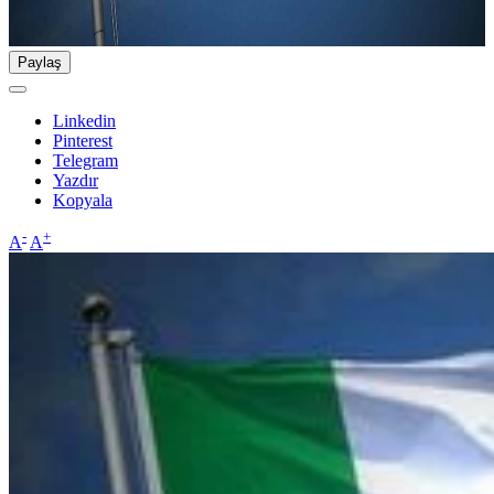
Paylaş
Linkedin
Pinterest
Telegram
Yazdır
Kopyala
-
+
A
A