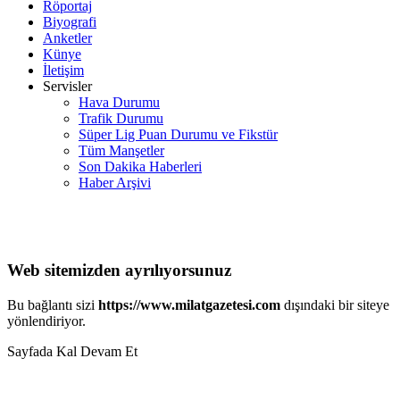
Röportaj
Biyografi
Anketler
Künye
İletişim
Servisler
Hava Durumu
Trafik Durumu
Süper Lig Puan Durumu ve Fikstür
Tüm Manşetler
Son Dakika Haberleri
Haber Arşivi
Web sitemizden ayrılıyorsunuz
Bu bağlantı sizi
https://www.milatgazetesi.com
dışındaki bir siteye
yönlendiriyor.
Sayfada Kal
Devam Et