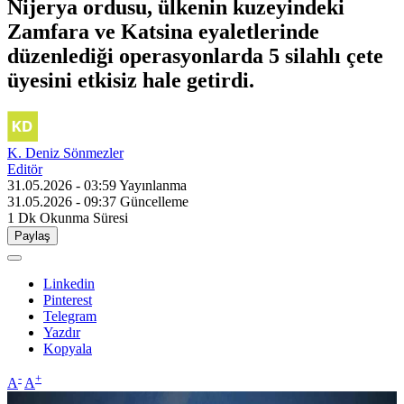
Nijerya ordusu, ülkenin kuzeyindeki
Zamfara ve Katsina eyaletlerinde
düzenlediği operasyonlarda 5 silahlı çete
üyesini etkisiz hale getirdi.
K. Deniz Sönmezler
Editör
31.05.2026 - 03:59
Yayınlanma
31.05.2026 - 09:37
Güncelleme
1 Dk
Okunma Süresi
Paylaş
Linkedin
Pinterest
Telegram
Yazdır
Kopyala
-
+
A
A