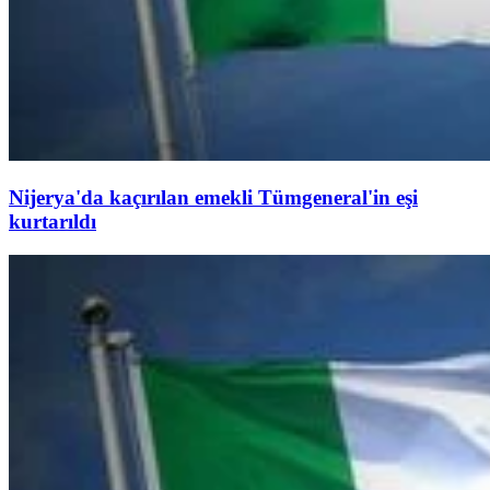
Nijerya'da kaçırılan emekli Tümgeneral'in eşi
kurtarıldı