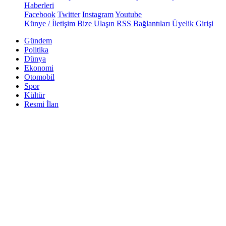
Haberleri
Facebook
Twitter
Instagram
Youtube
Künye / İletişim
Bize Ulaşın
RSS Bağlantıları
Üyelik Girişi
Gündem
Politika
Dünya
Ekonomi
Otomobil
Spor
Kültür
Resmi İlan