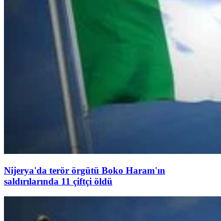
Nijerya'da terör örgütü Boko Haram'ın
saldırılarında 11 çiftçi öldü