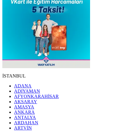
İSTANBUL
ADANA
ADIYAMAN
AFYONKARAHİSAR
AKSARAY
AMASYA
ANKARA
ANTALYA
ARDAHAN
ARTVİN