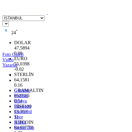
°
24
DOLAR
47,5894
0.08
Foto Galeri
EURO
Video
55,0398
Yazarlar
-0.02
STERLİN
64,1581
0.16
GRAM ALTIN
Gündem
6527.85
Politika
0.54
Dünya
BİST100
Ekonomi
13.703
Otomobil
11
Spor
BITCOIN
Kültür
64.927,78
Resmi İlan