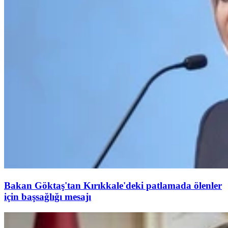
Bakan Göktaş'tan Kırıkkale'deki patlamada ölenler
için başsağlığı mesajı