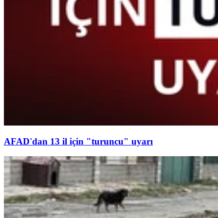
AFAD'dan 13 il için "turuncu" uyarı