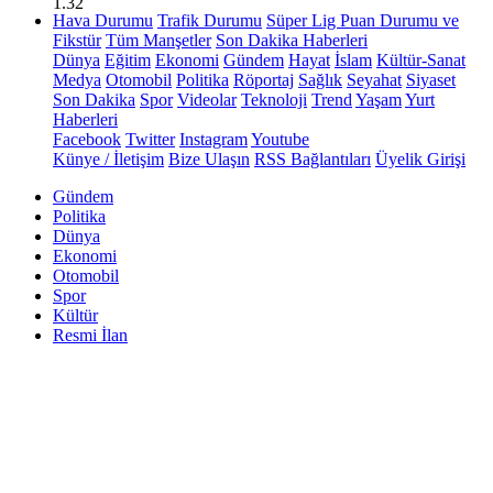
1.32
Hava Durumu
Trafik Durumu
Süper Lig Puan Durumu ve
Fikstür
Tüm Manşetler
Son Dakika Haberleri
Dünya
Eğitim
Ekonomi
Gündem
Hayat
İslam
Kültür-Sanat
Medya
Otomobil
Politika
Röportaj
Sağlık
Seyahat
Siyaset
Son Dakika
Spor
Videolar
Teknoloji
Trend
Yaşam
Yurt
Haberleri
Facebook
Twitter
Instagram
Youtube
Künye / İletişim
Bize Ulaşın
RSS Bağlantıları
Üyelik Girişi
Gündem
Politika
Dünya
Ekonomi
Otomobil
Spor
Kültür
Resmi İlan