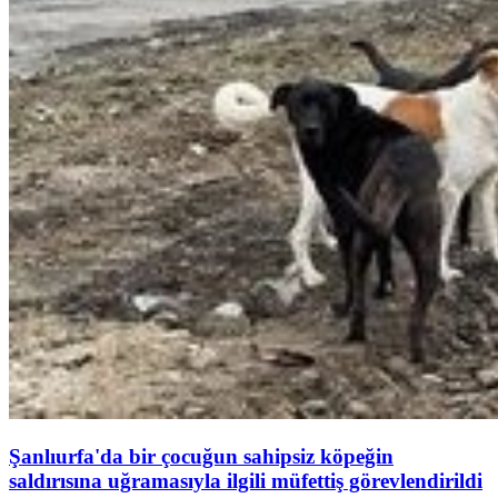
Şanlıurfa'da bir çocuğun sahipsiz köpeğin
saldırısına uğramasıyla ilgili müfettiş görevlendirildi