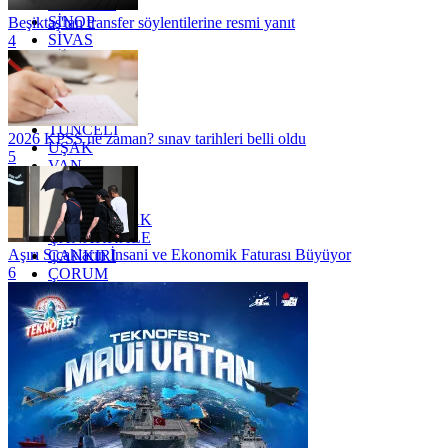
SAMSUN
SİNOP
Beşiktaş'tan transfer söylentilerine resmi yanıt
SİVAS
4
SİİRT
TEKİRDAĞ
TOKAT
TRABZON
TUNCELİ
2026 KPSS ne zaman? sınav tarihleri belli oldu
UŞAK
5
VAN
YALOVA
YOZGAT
ZONGULDAK
ÇANAKKALE
Aşırı Sıcakların İnsani ve Ekonomik Faturası Büyüyor
ÇANKIRI
6
ÇORUM
İSTANBUL
İZMİR
ŞANLIURFA
ŞIRNAK