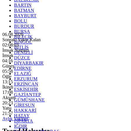
BARTIN
BATMAN
BAYBURT
BOLU
BURDUR
BURSA
06.08.2026
BİLECİK
Sonraki Vakte Kalan
BİNGÖL
02:08:02
BİTLİS
İmsak Namazı
DENİZLİ
İmsak
DÜZCE
04:16
DİYARBAKIR
Güneş
EDİRNE
05:58
ELAZIĞ
Öğle
ERZURUM
13:15
ERZİNCAN
İkindi
ESKİŞEHİR
17:08
GAZİANTEP
Akşam
GÜMÜŞHANE
20:23
GİRESUN
Yatsı
HAKKARİ
21:57
HATAY
Aylık Vakitler
ISPARTA
IĞDIR