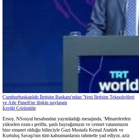
Cumhurbaşkanlığı İletişim Başkanı'ndan 'Yeni İletişim Teknolojileri
ve Aile Paneli'ne ilişkin paylaşım
İçeriği Görüntüle
Ersoy, NSosyal hesabından yayımladığı mesajında, 'Minarelerden
yükselen ezan-ı şerifin, şanlı bayrağımızın ve cennet vatanımızın
bize emanet olduğu bilinciyle Gazi Mustafa Kemal Atatürk ve
Kurtuluş Savaşı'nın tüm kahramanlarını rahmetle yad ediyor, aziz