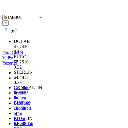
°
25
DOLAR
47,7436
0.18
Foto Galeri
EURO
Video
55,2510
Yazarlar
0.32
STERLİN
64,4811
0.38
GRAM ALTIN
Gündem
6660.55
Politika
0
Dünya
BİST100
Ekonomi
13.779
Otomobil
-14
Spor
BITCOIN
Kültür
64.998,24
Resmi İlan