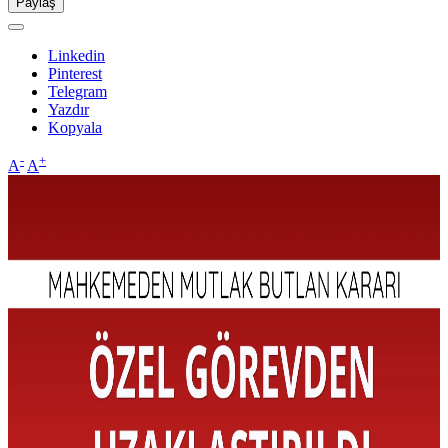
Paylaş
Linkedin
Pinterest
Telegram
Yazdır
Kopyala
-
+
A
A