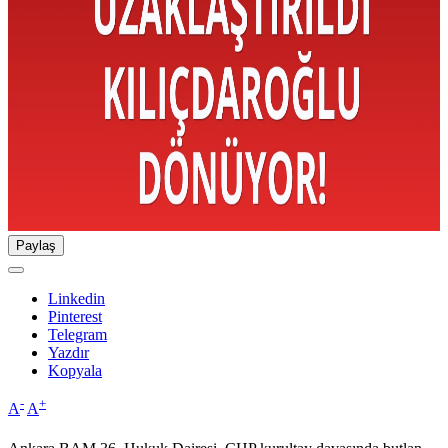
Paylaş
Linkedin
Pinterest
Telegram
Yazdır
Kopyala
-
+
A
A