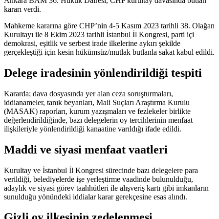
Ankara BAM 36. Hukuk Dairesi, CHP kurultay davasında butlan
kararı verdi.
Mahkeme kararına göre CHP’nin 4-5 Kasım 2023 tarihli 38. Olağan
Kurultayı ile 8 Ekim 2023 tarihli İstanbul İl Kongresi, parti içi
demokrasi, eşitlik ve serbest irade ilkelerine aykırı şekilde
gerçekleştiği için kesin hükümsüz/mutlak butlanla sakat kabul edildi.
Delege iradesinin yönlendirildiği tespiti
Kararda; dava dosyasında yer alan ceza soruşturmaları,
iddianameler, tanık beyanları, Mali Suçları Araştırma Kurulu
(MASAK) raporları, kurum yazışmaları ve fezlekeler birlikte
değerlendirildiğinde, bazı delegelerin oy tercihlerinin menfaat
ilişkileriyle yönlendirildiği kanaatine varıldığı ifade edildi.
Maddi ve siyasi menfaat vaatleri
Kurultay ve İstanbul İl Kongresi sürecinde bazı delegelere para
verildiği, belediyelerde işe yerleştirme vaadinde bulunulduğu,
adaylık ve siyasi görev taahhütleri ile alışveriş kartı gibi imkanların
sunulduğu yönündeki iddialar karar gerekçesine esas alındı.
Gizli oy ilkesinin zedelenmesi