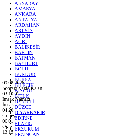
AKSARAY
AMASYA
ANKARA
ANTALYA
ARDAHAN
ARTVİN
AYDIN
AĞRI
BALIKESİR
BARTIN
BATMAN
BAYBURT
BOLU
BURDUR
BURSA
09.08.2026
BİLECİK
Sonraki Vakte Kalan
BİNGÖL
03:10:00
BİTLİS
İmsak Namazı
DENİZLİ
İmsak
DÜZCE
04:20
DİYARBAKIR
Güneş
EDİRNE
06:01
ELAZIĞ
Öğle
ERZURUM
13:15
ERZİNCAN