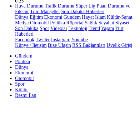
0.35
Hava Durumu
Trafik Durumu
Süper Lig Puan Durumu ve
Fikstür
Tüm Manşetler
Son Dakika Haberleri
Dünya
Eğitim
Ekonomi
Gündem
Hayat
İslam
Kültür-Sanat
Medya
Otomobil
Politika
Röportaj
Sağlık
Seyahat
Siyaset
Son Dakika
Spor
Videolar
Teknoloji
Trend
Yaşam
Yurt
Haberleri
Facebook
Twitter
Instagram
Youtube
Künye / İletişim
Bize Ulaşın
RSS Bağlantıları
Üyelik Girişi
Gündem
Politika
Dünya
Ekonomi
Otomobil
Spor
Kültür
Resmi İlan