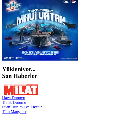
İZMİR
ŞANLIURFA
ŞIRNAK
Yükleniyor...
Son Haberler
Hava Durumu
Trafik Durumu
Puan Durumu ve Fikstür
Tüm Manşetler