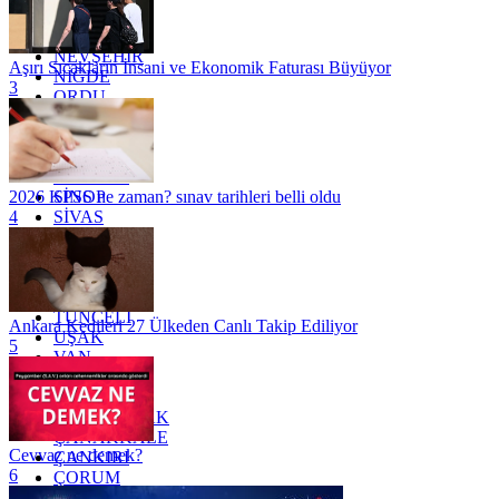
MUĞLA
MUŞ
NEVŞEHİR
Aşırı Sıcakların İnsani ve Ekonomik Faturası Büyüyor
NİĞDE
3
ORDU
OSMANİYE
RİZE
SAKARYA
SAMSUN
SİNOP
2026 KPSS ne zaman? sınav tarihleri belli oldu
SİVAS
4
SİİRT
TEKİRDAĞ
TOKAT
TRABZON
TUNCELİ
Ankara Kedileri 27 Ülkeden Canlı Takip Ediliyor
UŞAK
5
VAN
YALOVA
YOZGAT
ZONGULDAK
ÇANAKKALE
Cevvaz ne demek?
ÇANKIRI
6
ÇORUM
İSTANBUL