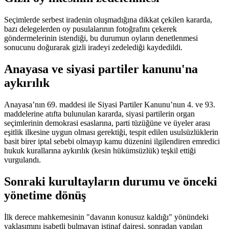
Seçimlerde serbest iradenin oluşmadığına dikkat çekilen kararda,
bazı delegelerden oy pusulalarının fotoğrafını çekerek
göndermelerinin istendiği, bu durumun oyların denetlenmesi
sonucunu doğurarak gizli iradeyi zedelediği kaydedildi.
Anayasa ve siyasi partiler kanunu'na
aykırılık
Anayasa’nın 69. maddesi ile Siyasi Partiler Kanunu’nun 4. ve 93.
maddelerine atıfta bulunulan kararda, siyasi partilerin organ
seçimlerinin demokrasi esaslarına, parti tüzüğüne ve üyeler arası
eşitlik ilkesine uygun olması gerektiği, tespit edilen usulsüzlüklerin
basit birer iptal sebebi olmayıp kamu düzenini ilgilendiren emredici
hukuk kurallarına aykırılık (kesin hükümsüzlük) teşkil ettiği
vurgulandı.
Sonraki kurultayların durumu ve önceki
yönetime dönüş
İlk derece mahkemesinin "davanın konusuz kaldığı" yönündeki
yaklaşımını isabetli bulmayan istinaf dairesi, sonradan yapılan