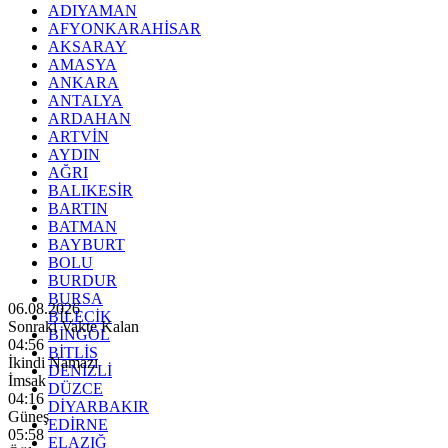
ADIYAMAN
AFYONKARAHİSAR
AKSARAY
AMASYA
ANKARA
ANTALYA
ARDAHAN
ARTVİN
AYDIN
AĞRI
BALIKESİR
BARTIN
BATMAN
BAYBURT
BOLU
BURDUR
BURSA
06.08.2026
BİLECİK
Sonraki Vakte Kalan
BİNGÖL
04:54
BİTLİS
İkindi Namazı
DENİZLİ
İmsak
DÜZCE
04:16
DİYARBAKIR
Güneş
EDİRNE
05:58
ELAZIĞ