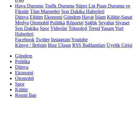
0.69
Hava Durumu
Trafik Durumu
Süper Lig Puan Durumu ve
Fikstür
Tüm Manşetler
Son Dakika Haberleri
Dünya
Eğitim
Ekonomi
Gündem
Hayat
İslam
Kültür-Sanat
Medya
Otomobil
Politika
Röportaj
Sağlık
Seyahat
Siyaset
Son Dakika
Spor
Videolar
Teknoloji
Trend
Yaşam
Yurt
Haberleri
Facebook
Twitter
Instagram
Youtube
Künye / İletişim
Bize Ulaşın
RSS Bağlantıları
Üyelik Girişi
Gündem
Politika
Dünya
Ekonomi
Otomobil
Spor
Kültür
Resmi İlan