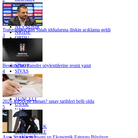
MARDİN
MERSİN
MUĞLA
MUŞ
NEVŞEHİR
Trabzonspor'dan Salah iddialarına ilişkin açıklama geldi
NİĞDE
3
ORDU
OSMANİYE
RİZE
SAKARYA
SAMSUN
SİNOP
Beşiktaş'tan transfer söylentilerine resmi yanıt
SİVAS
4
SİİRT
TEKİRDAĞ
TOKAT
TRABZON
TUNCELİ
2026 KPSS ne zaman? sınav tarihleri belli oldu
UŞAK
5
VAN
YALOVA
YOZGAT
ZONGULDAK
ÇANAKKALE
Aşırı Sıcakların İnsani ve Ekonomik Faturası Büyüyor
ÇANKIRI