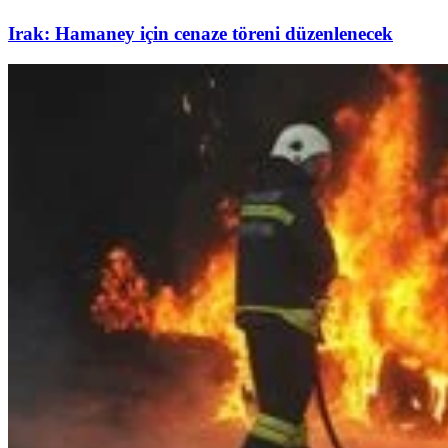
Irak: Hamaney için cenaze töreni düzenlenecek