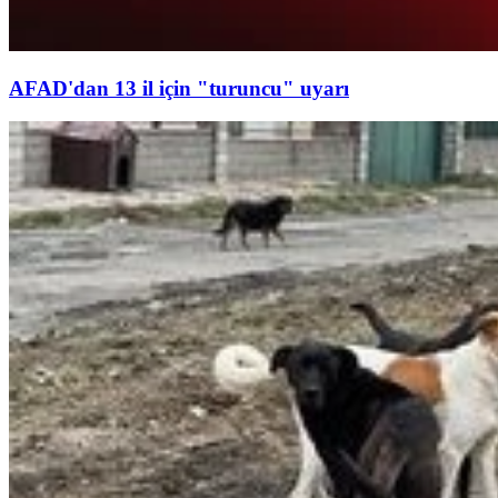
AFAD'dan 13 il için "turuncu" uyarı