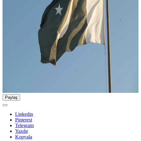
Paylaş
Linkedin
Pinterest
Telegram
Yazdır
Kopyala