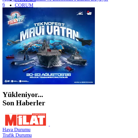
6
ÇORUM
İSTANBUL
İZMİR
ŞANLIURFA
ŞIRNAK
Yükleniyor...
Son Haberler
Hava Durumu
Trafik Durumu