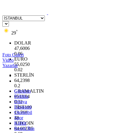
°
29
DOLAR
47,6006
0.06
Foto Galeri
EURO
Video
55,0250
Yazarlar
0.02
STERLİN
64,2398
0.2
GRAM ALTIN
Gündem
6513.94
Politika
0.32
Dünya
BİST100
Ekonomi
13.768
Otomobil
48
Spor
BITCOIN
Kültür
64.602,05
Resmi İlan