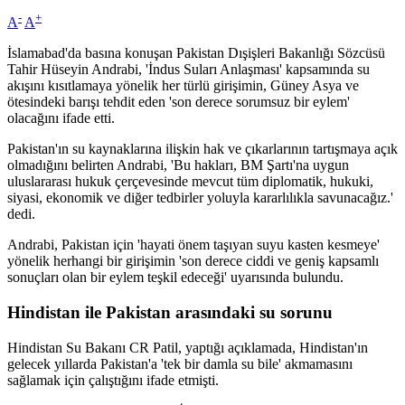
-
+
A
A
İslamabad'da basına konuşan Pakistan Dışişleri Bakanlığı Sözcüsü
Tahir Hüseyin Andrabi, 'İndus Suları Anlaşması' kapsamında su
akışını kısıtlamaya yönelik her türlü girişimin, Güney Asya ve
ötesindeki barışı tehdit eden 'son derece sorumsuz bir eylem'
olacağını ifade etti.
Pakistan'ın su kaynaklarına ilişkin hak ve çıkarlarının tartışmaya açık
olmadığını belirten Andrabi, 'Bu hakları, BM Şartı'na uygun
uluslararası hukuk çerçevesinde mevcut tüm diplomatik, hukuki,
siyasi, ekonomik ve diğer tedbirler yoluyla kararlılıkla savunacağız.'
dedi.
Andrabi, Pakistan için 'hayati önem taşıyan suyu kasten kesmeye'
yönelik herhangi bir girişimin 'son derece ciddi ve geniş kapsamlı
sonuçları olan bir eylem teşkil edeceği' uyarısında bulundu.
Hindistan ile Pakistan arasındaki su sorunu
Hindistan Su Bakanı CR Patil, yaptığı açıklamada, Hindistan'ın
gelecek yıllarda Pakistan'a 'tek bir damla su bile' akmamasını
sağlamak için çalıştığını ifade etmişti.