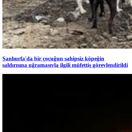
Şanlıurfa'da bir çocuğun sahipsiz köpeğin
saldırısına uğramasıyla ilgili müfettiş görevlendirildi