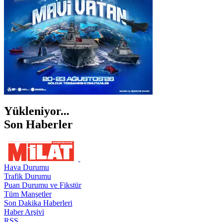
ŞIRNAK
Yükleniyor...
Son Haberler
Hava Durumu
Trafik Durumu
Puan Durumu ve Fikstür
Tüm Manşetler
Son Dakika Haberleri
Haber Arşivi
RSS