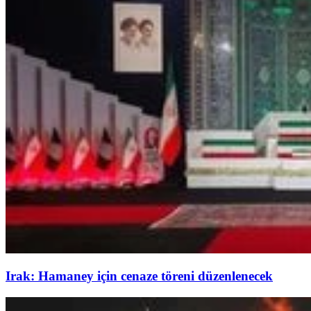
Irak: Hamaney için cenaze töreni düzenlenecek