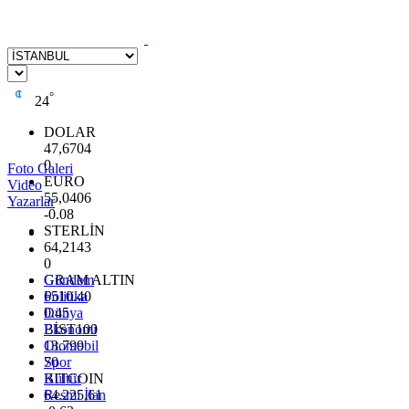
°
24
DOLAR
47,6704
0
Foto Galeri
EURO
Video
55,0406
Yazarlar
-0.08
STERLİN
64,2143
0
GRAM ALTIN
Gündem
6510.40
Politika
0.45
Dünya
BİST100
Ekonomi
13.799
Otomobil
70
Spor
BITCOIN
Kültür
64.225,61
Resmi İlan