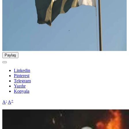
Paylaş
Linkedin
Pinterest
Telegram
Yazdır
Kopyala
-
+
A
A