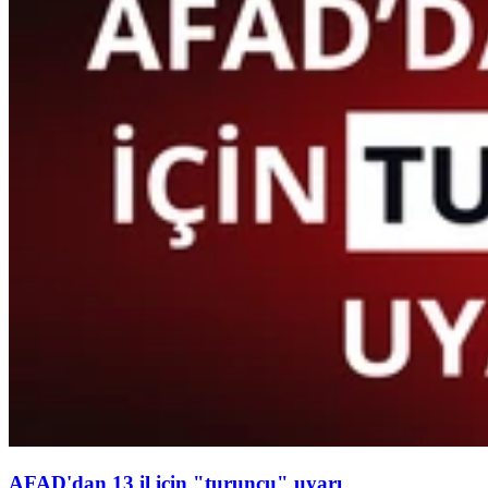
AFAD'dan 13 il için "turuncu" uyarı