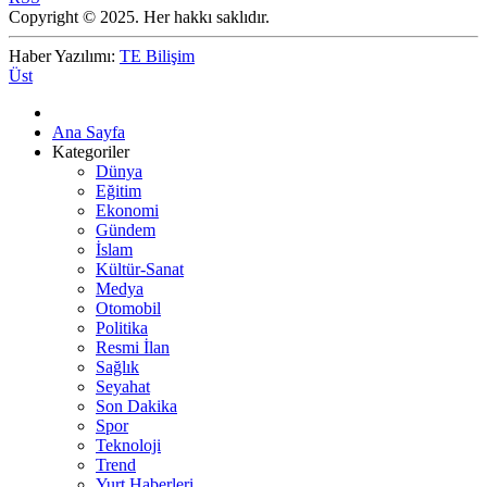
Copyright © 2025. Her hakkı saklıdır.
Haber Yazılımı:
TE Bilişim
Üst
Ana Sayfa
Kategoriler
Dünya
Eğitim
Ekonomi
Gündem
İslam
Kültür-Sanat
Medya
Otomobil
Politika
Resmi İlan
Sağlık
Seyahat
Son Dakika
Spor
Teknoloji
Trend
Yurt Haberleri