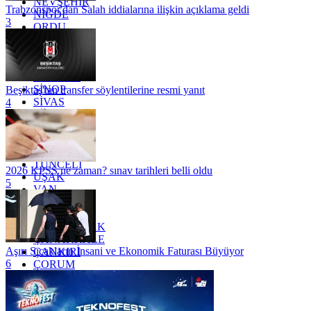
NEVŞEHİR
Trabzonspor'dan Salah iddialarına ilişkin açıklama geldi
NİĞDE
3
ORDU
OSMANİYE
RİZE
SAKARYA
SAMSUN
SİNOP
Beşiktaş'tan transfer söylentilerine resmi yanıt
SİVAS
4
SİİRT
TEKİRDAĞ
TOKAT
TRABZON
TUNCELİ
2026 KPSS ne zaman? sınav tarihleri belli oldu
UŞAK
5
VAN
YALOVA
YOZGAT
ZONGULDAK
ÇANAKKALE
Aşırı Sıcakların İnsani ve Ekonomik Faturası Büyüyor
ÇANKIRI
6
ÇORUM
İSTANBUL
İZMİR
ŞANLIURFA