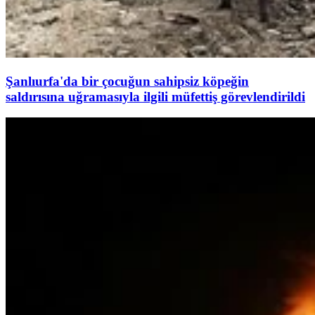
Şanlıurfa'da bir çocuğun sahipsiz köpeğin
saldırısına uğramasıyla ilgili müfettiş görevlendirildi