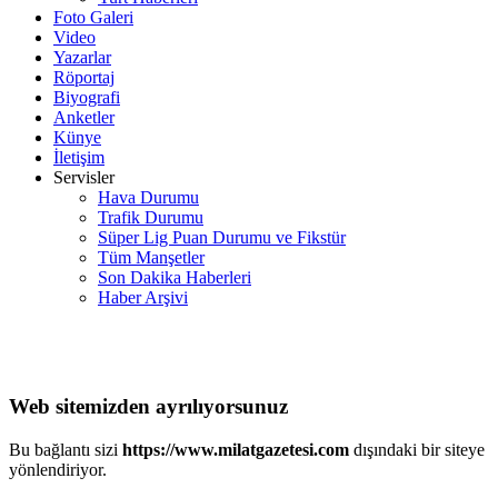
Foto Galeri
Video
Yazarlar
Röportaj
Biyografi
Anketler
Künye
İletişim
Servisler
Hava Durumu
Trafik Durumu
Süper Lig Puan Durumu ve Fikstür
Tüm Manşetler
Son Dakika Haberleri
Haber Arşivi
Web sitemizden ayrılıyorsunuz
Bu bağlantı sizi
https://www.milatgazetesi.com
dışındaki bir siteye
yönlendiriyor.