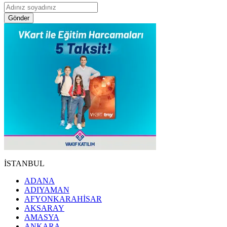
Gönder
İSTANBUL
ADANA
ADIYAMAN
AFYONKARAHİSAR
AKSARAY
AMASYA
ANKARA