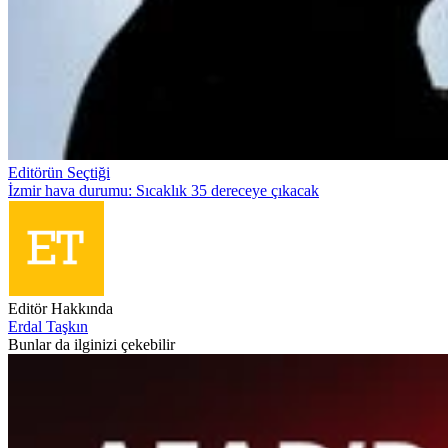
Editörün Seçtiği
İzmir hava durumu: Sıcaklık 35 dereceye çıkacak
Editör Hakkında
Erdal Taşkın
Bunlar da ilginizi çekebilir