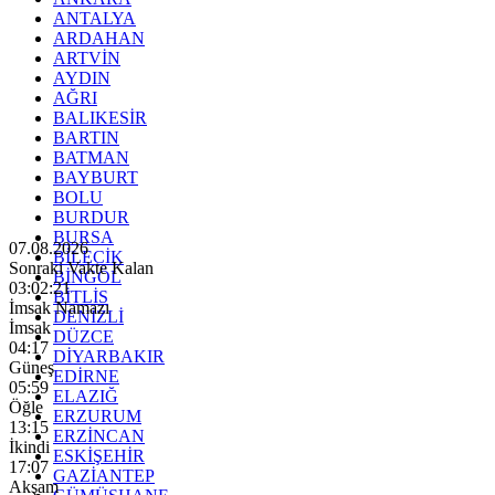
ANTALYA
ARDAHAN
ARTVİN
AYDIN
AĞRI
BALIKESİR
BARTIN
BATMAN
BAYBURT
BOLU
BURDUR
BURSA
07.08.2026
BİLECİK
Sonraki Vakte Kalan
BİNGÖL
03:02:20
BİTLİS
İmsak Namazı
DENİZLİ
İmsak
DÜZCE
04:17
DİYARBAKIR
Güneş
EDİRNE
05:59
ELAZIĞ
Öğle
ERZURUM
13:15
ERZİNCAN
İkindi
ESKİŞEHİR
17:07
GAZİANTEP
Akşam