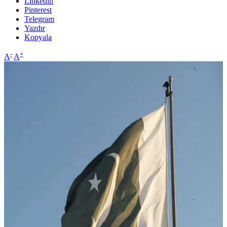
Linkedin
Pinterest
Telegram
Yazdır
Kopyala
-
+
A
A