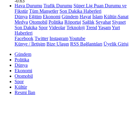
-0.63
Hava Durumu
Trafik Durumu
Süper Lig Puan Durumu ve
Fikstür
Tüm Manşetler
Son Dakika Haberleri
Dünya
Eğitim
Ekonomi
Gündem
Hayat
İslam
Kültür-Sanat
Medya
Otomobil
Politika
Röportaj
Sağlık
Seyahat
Siyaset
Son Dakika
Spor
Videolar
Teknoloji
Trend
Yaşam
Yurt
Haberleri
Facebook
Twitter
Instagram
Youtube
Künye / İletişim
Bize Ulaşın
RSS Bağlantıları
Üyelik Girişi
Gündem
Politika
Dünya
Ekonomi
Otomobil
Spor
Kültür
Resmi İlan