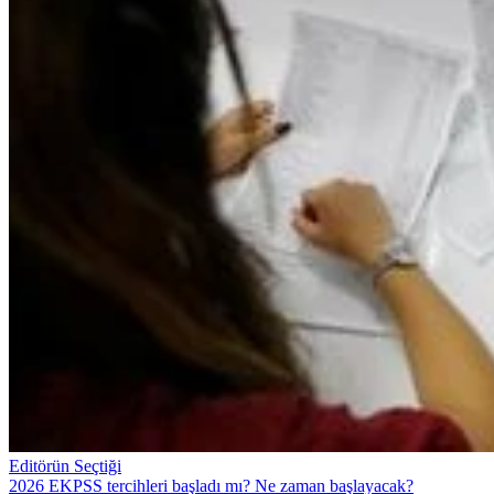
Editörün Seçtiği
2026 EKPSS tercihleri başladı mı? Ne zaman başlayacak?