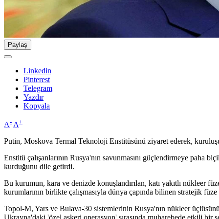
Paylaş
Linkedin
Pinterest
Telegram
Yazdır
Kopyala
-
+
A
A
Putin, Moskova Termal Teknoloji Enstitüsünü ziyaret ederek, kurulu
Enstitü çalışanlarının Rusya'nın savunmasını güçlendirmeye paha biçilm
kurduğunu dile getirdi.
Bu kurumun, kara ve denizde konuşlandırılan, katı yakıtlı nükleer füze
kurumlarının birlikte çalışmasıyla dünya çapında bilinen stratejik füze
Topol-M, Yars ve Bulava-30 sistemlerinin Rusya'nın nükleer üçlüsünün 
Ukrayna'daki 'özel askeri operasyon' sırasında muharebede etkili bir şek