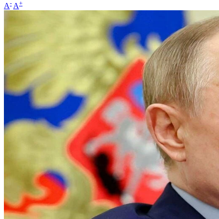
-
+
A
A