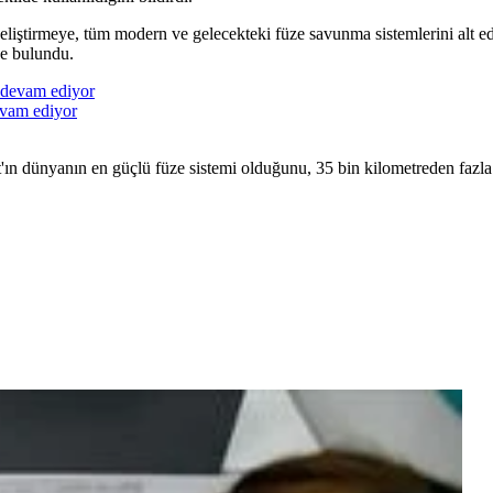
geliştirmeye, tüm modern ve gelecekteki füze savunma sistemlerini alt ed
de bulundu.
evam ediyor
mat'ın dünyanın en güçlü füze sistemi olduğunu, 35 bin kilometreden fazla