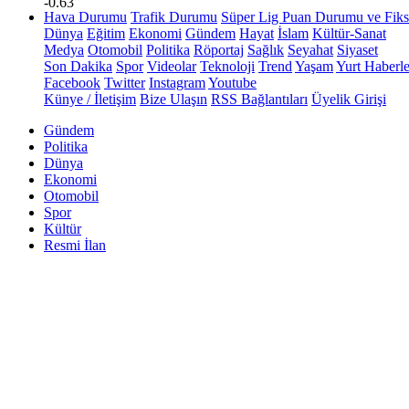
-0.63
Hava Durumu
Trafik Durumu
Süper Lig Puan Durumu ve Fiks
Dünya
Eğitim
Ekonomi
Gündem
Hayat
İslam
Kültür-Sanat
Medya
Otomobil
Politika
Röportaj
Sağlık
Seyahat
Siyaset
Son Dakika
Spor
Videolar
Teknoloji
Trend
Yaşam
Yurt Haberle
Facebook
Twitter
Instagram
Youtube
Künye / İletişim
Bize Ulaşın
RSS Bağlantıları
Üyelik Girişi
Gündem
Politika
Dünya
Ekonomi
Otomobil
Spor
Kültür
Resmi İlan