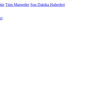
tür
Tüm Manşetler
Son Dakika Haberleri
ri