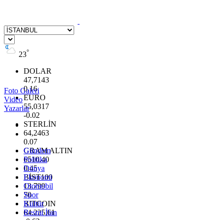
°
23
DOLAR
47,7143
0.16
Foto Galeri
EURO
Video
55,0317
Yazarlar
-0.02
STERLİN
64,2463
0.07
GRAM ALTIN
Gündem
6510.40
Politika
0.45
Dünya
BİST100
Ekonomi
13.799
Otomobil
70
Spor
BITCOIN
Kültür
64.225,61
Resmi İlan