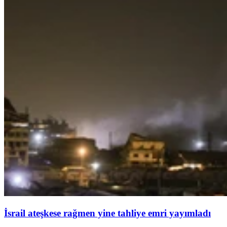
İsrail ateşkese rağmen yine tahliye emri yayımladı