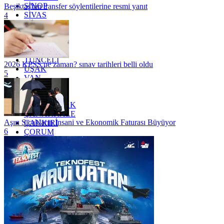
SİNOP
Beşiktaş'tan transfer söylentilerine resmi yanıt
SİVAS
4
SİİRT
TEKİRDAĞ
TOKAT
TRABZON
TUNCELİ
2026 KPSS ne zaman? sınav tarihleri belli oldu
UŞAK
5
VAN
YALOVA
YOZGAT
ZONGULDAK
ÇANAKKALE
Aşırı Sıcakların İnsani ve Ekonomik Faturası Büyüyor
ÇANKIRI
6
ÇORUM
İSTANBUL
İZMİR
ŞANLIURFA
ŞIRNAK