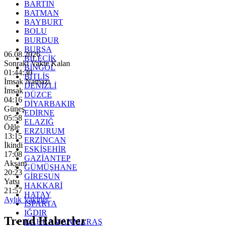
BARTIN
BATMAN
BAYBURT
BOLU
BURDUR
BURSA
06.08.2026
BİLECİK
Sonraki Vakte Kalan
BİNGÖL
01:44:29
BİTLİS
İmsak Namazı
DENİZLİ
İmsak
DÜZCE
04:16
DİYARBAKIR
Güneş
EDİRNE
05:58
ELAZIĞ
Öğle
ERZURUM
13:15
ERZİNCAN
İkindi
ESKİŞEHİR
17:08
GAZİANTEP
Akşam
GÜMÜŞHANE
20:23
GİRESUN
Yatsı
HAKKARİ
21:57
HATAY
Aylık Vakitler
ISPARTA
IĞDIR
Trend Haberler
KAHRAMANMARAŞ