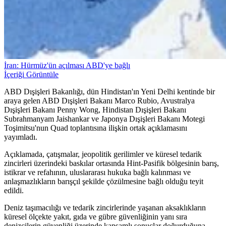
İran: Hürmüz'ün açılması ABD'ye bağlı
İçeriği Görüntüle
ABD Dışişleri Bakanlığı, dün Hindistan'ın Yeni Delhi kentinde bir
araya gelen ABD Dışişleri Bakanı Marco Rubio, Avustralya
Dışişleri Bakanı Penny Wong, Hindistan Dışişleri Bakanı
Subrahmanyam Jaishankar ve Japonya Dışişleri Bakanı Motegi
Toşimitsu'nun Quad toplantısına ilişkin ortak açıklamasını
yayımladı.
Açıklamada, çatışmalar, jeopolitik gerilimler ve küresel tedarik
zincirleri üzerindeki baskılar ortasında Hint-Pasifik bölgesinin barış,
istikrar ve refahının, uluslararası hukuka bağlı kalınması ve
anlaşmazlıkların barışçıl şekilde çözülmesine bağlı olduğu teyit
edildi.
Deniz taşımacılığı ve tedarik zincirlerinde yaşanan aksaklıkların
küresel ölçekte yakıt, gıda ve gübre güvenliğinin yanı sıra
denizcilerin güvenliği üzerinde kapsamlı sonuçlar doğurduğuna