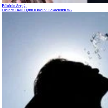
Editörün Seçtiği
Oyuncu Halil Ergün Kimdir? Dolandırıldı mı?