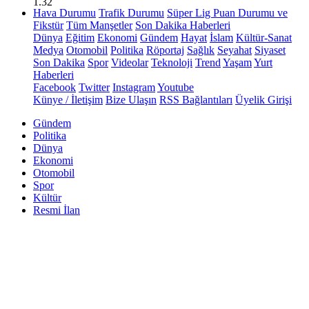
1.32
Hava Durumu
Trafik Durumu
Süper Lig Puan Durumu ve
Fikstür
Tüm Manşetler
Son Dakika Haberleri
Dünya
Eğitim
Ekonomi
Gündem
Hayat
İslam
Kültür-Sanat
Medya
Otomobil
Politika
Röportaj
Sağlık
Seyahat
Siyaset
Son Dakika
Spor
Videolar
Teknoloji
Trend
Yaşam
Yurt
Haberleri
Facebook
Twitter
Instagram
Youtube
Künye / İletişim
Bize Ulaşın
RSS Bağlantıları
Üyelik Girişi
Gündem
Politika
Dünya
Ekonomi
Otomobil
Spor
Kültür
Resmi İlan