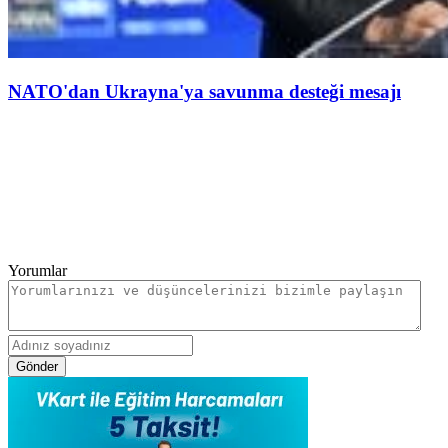
NATO'dan Ukrayna'ya savunma desteği mesajı
Yorumlar
Gönder