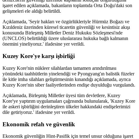
işaret edilen açıklamada, bakanların toplantıda Orta Doğu'daki son
gelişmeleri ele aldığı belirtildi.
Açıklamada, 'Seyir hakları ve özgürlükleriyle Hürmüz Boğazı ve
Kızıldeniz üzerinden küresel ticaretin güvenliği ve kesintisiz akışı
konusunda Birleşmiş Milletler Deniz Hukuku Sözleşmesi'nde
(UNCLOS) belirtildiği üzere uluslararası hukuka bağlı kalmanın
önemini yineliyoruz.' ifadesine yer verildi.
Kuzey Kore'ye karşı işbirliği
Kuzey Kore'nin nükleer silahlardan tamamen arındırılması
yönündeki taahhütlerin yinelendiği ve Pyongyang'ın balistik füzeler
ile kitle imha silahları geliştirmesinin kınandığı açıklamada, ayrıca
Kuzey Kore'nin siber faaliyetlerinden endişe duyulduğu vurgulandı.
Açıklamada, Birleşmiş Milletler üyesi tüm devletlere, Kuzey
Kore'ye yaptırım uygulamaları çağrısında bulunularak, 'Kuzey Kore
ile askeri işbirliğini derinleştiren ülkeler hakkındaki endişelerimizi
dile getiriyoruz.' ifadesine yer verildi.
Ekonomik refah ve güvenlik
Ekonomik güvenliğin Hint-Pasifik için temel unsur olduğuna işaret