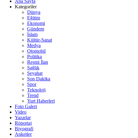
Ana Sayfa
Kategoriler
Dünya
Eğitim
Ekonomi
Gündem
İslam
Kültür-Sanat
Medya
Otomobil
Politika
Resmi İlan
Sağlık
Seyahat
Son Dakika
Spor
Teknoloji
Trend
Yurt Haberleri
Foto Galeri
Video
Yazarlar
Röportaj
Biyografi
Anketler