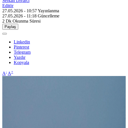
Serkan Divarcı
Editör
27.05.2026 - 10:57
Yayınlanma
27.05.2026 - 11:18
Güncelleme
2 Dk
Okunma Süresi
Paylaş
Linkedin
Pinterest
Telegram
Yazdır
Kopyala
-
+
A
A