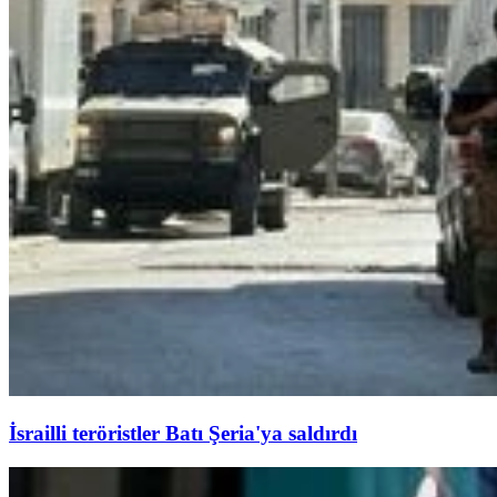
İsrailli teröristler Batı Şeria'ya saldırdı