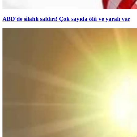
ABD'de silahlı saldırı! Çok sayıda ölü ve yaralı var