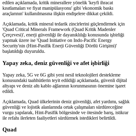
edilen açıklamada, kritik minerallere yönelik 'keyfi ihracat
kısıtlamaları ve fiyat manipülasyonu' gibi 'ekonomik baskı
araçlarının' kullanılmasına ilişkin endişelere dikkat çekildi.
Açıklamada, kritik mineral tedarik zincirlerini güçlendirmek için
'Quad Critical Minerals Framework (Quad Kritik Madenler
Çerçevesi)', enerji güvenliği ile dayanıklılığı konusunda işbirliği
yapmak üzere ise 'Quad Initiative on Indo-Pacific Energy
Security'nin (Hint-Pasifik Enerji Güvenliği Dörtlü Girişimi)'
başlatıldığı duyuruldu.
Yapay zeka, deniz güvenliği ve afet işbirliği
Yapay zeka, 5G ve 6G gibi yeni nesil teknolojileri destekleme
konusundaki taahhütlerin teyit edildiği açıklamada, güvenli dijital
altyapı ve deniz altı kablo ağlarının korunmasının önemine işaret
edildi.
Açıklamada, Quad ülkelerinin deniz güvenliği, afet yardımı, sağlık
güvenliği ve lojistik alanlarında ortak çalışmaları sürdüreceğine
vurgu yapılarak, Hint-Pasifik bölgesinde ve ötesinde barış, istikrar
ile refahı ilerleten faaliyetleri sürdürmek istedikleri belirtildi.
Quad