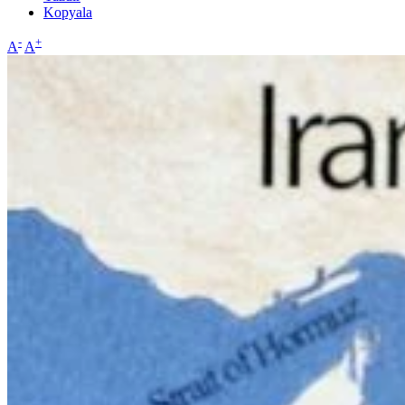
Kopyala
-
+
A
A