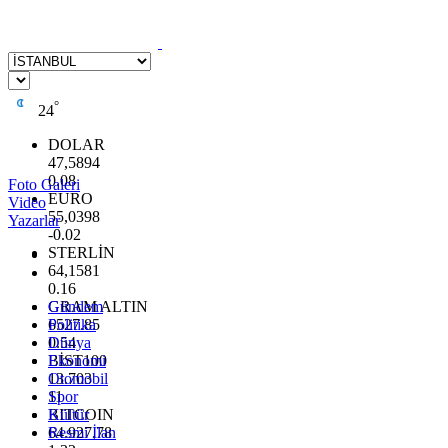
°
24
DOLAR
47,5894
0.08
Foto Galeri
EURO
Video
55,0398
Yazarlar
-0.02
STERLİN
64,1581
0.16
GRAM ALTIN
Gündem
6527.85
Politika
0.54
Dünya
BİST100
Ekonomi
13.703
Otomobil
11
Spor
BITCOIN
Kültür
64.927,78
Resmi İlan