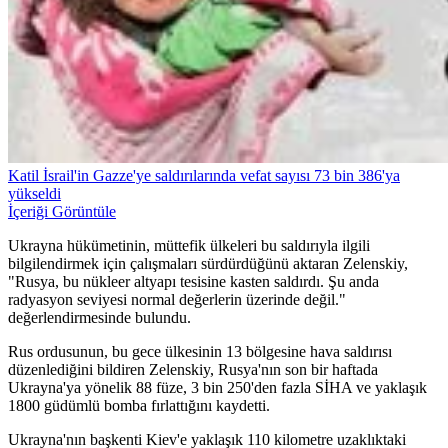
Katil İsrail'in Gazze'ye saldırılarında vefat sayısı 73 bin 386'ya
yükseldi
İçeriği Görüntüle
Ukrayna hükümetinin, müttefik ülkeleri bu saldırıyla ilgili
bilgilendirmek için çalışmaları sürdürdüğünü aktaran Zelenskiy,
"Rusya, bu nükleer altyapı tesisine kasten saldırdı. Şu anda
radyasyon seviyesi normal değerlerin üzerinde değil."
değerlendirmesinde bulundu.
Rus ordusunun, bu gece ülkesinin 13 bölgesine hava saldırısı
düzenlediğini bildiren Zelenskiy, Rusya'nın son bir haftada
Ukrayna'ya yönelik 88 füze, 3 bin 250'den fazla SİHA ve yaklaşık
1800 güdümlü bomba fırlattığını kaydetti.
Ukrayna'nın başkenti Kiev'e yaklaşık 110 kilometre uzaklıktaki