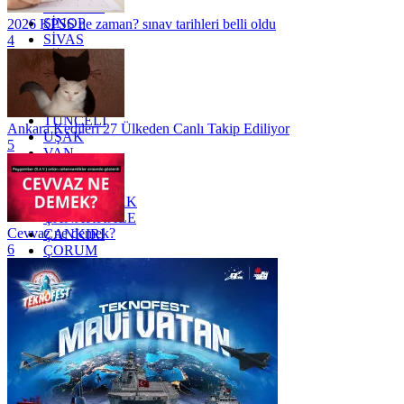
SAMSUN
SİNOP
2026 KPSS ne zaman? sınav tarihleri belli oldu
SİVAS
4
SİİRT
TEKİRDAĞ
TOKAT
TRABZON
TUNCELİ
Ankara Kedileri 27 Ülkeden Canlı Takip Ediliyor
UŞAK
5
VAN
YALOVA
YOZGAT
ZONGULDAK
ÇANAKKALE
Cevvaz ne demek?
ÇANKIRI
6
ÇORUM
İSTANBUL
İZMİR
ŞANLIURFA
ŞIRNAK