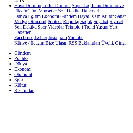
-0.15
Hava Durumu
Trafik Durumu
Süper Lig Puan Durumu ve
Fikstür
Tüm Manşetler
Son Dakika Haberleri
Dünya
Eğitim
Ekonomi
Gündem
Hayat
İslam
Kültür-Sanat
Medya
Otomobil
Politika
Röportaj
Sağlık
Seyahat
Siyaset
Son Dakika
Spor
Videolar
Teknoloji
Trend
Yaşam
Yurt
Haberleri
Facebook
Twitter
Instagram
Youtube
Künye / İletişim
Bize Ulaşın
RSS Bağlantıları
Üyelik Girişi
Gündem
Politika
Dünya
Ekonomi
Otomobil
Spor
Kültür
Resmi İlan