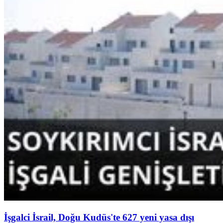
İşgalci İsrail, Doğu Kudüs'te 627 yeni yasa dışı