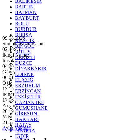
BALIKESİR
BARTIN
BATMAN
BAYBURT
BOLU
BURDUR
BURSA
09.08.2026
BİLECİK
Sonraki Vakte Kalan
BİNGÖL
02:40:41
BİTLİS
İkindi Namazı
DENİZLİ
İmsak
DÜZCE
04:20
DİYARBAKIR
Güneş
EDİRNE
06:01
ELAZIĞ
Öğle
ERZURUM
13:15
ERZİNCAN
İkindi
ESKİŞEHİR
17:06
GAZİANTEP
Akşam
GÜMÜŞHANE
20:19
GİRESUN
Yatsı
HAKKARİ
21:52
HATAY
Aylık Vakitler
ISPARTA
IĞDIR