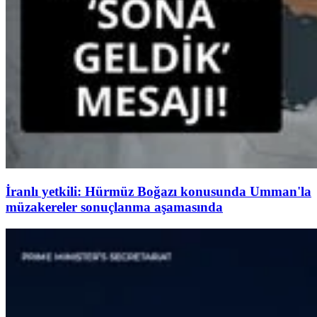
İranlı yetkili: Hürmüz Boğazı konusunda Umman'la
müzakereler sonuçlanma aşamasında