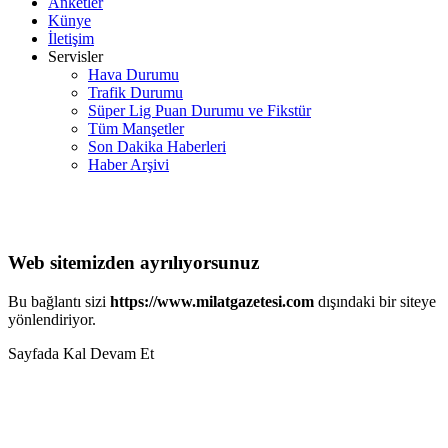
Anketler
Künye
İletişim
Servisler
Hava Durumu
Trafik Durumu
Süper Lig Puan Durumu ve Fikstür
Tüm Manşetler
Son Dakika Haberleri
Haber Arşivi
Web sitemizden ayrılıyorsunuz
Bu bağlantı sizi
https://www.milatgazetesi.com
dışındaki bir siteye
yönlendiriyor.
Sayfada Kal
Devam Et