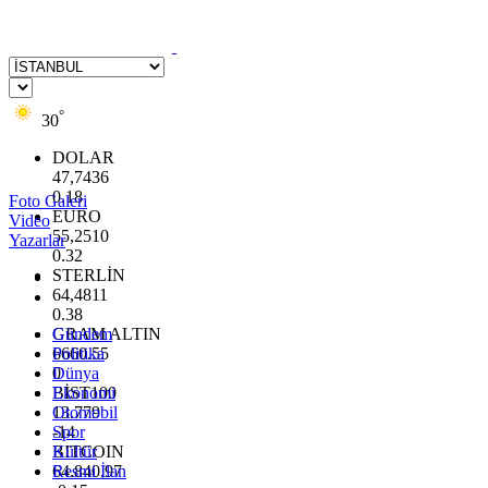
°
30
DOLAR
47,7436
0.18
Foto Galeri
EURO
Video
55,2510
Yazarlar
0.32
STERLİN
64,4811
0.38
GRAM ALTIN
Gündem
6660.55
Politika
0
Dünya
BİST100
Ekonomi
13.779
Otomobil
-14
Spor
BITCOIN
Kültür
64.840,97
Resmi İlan