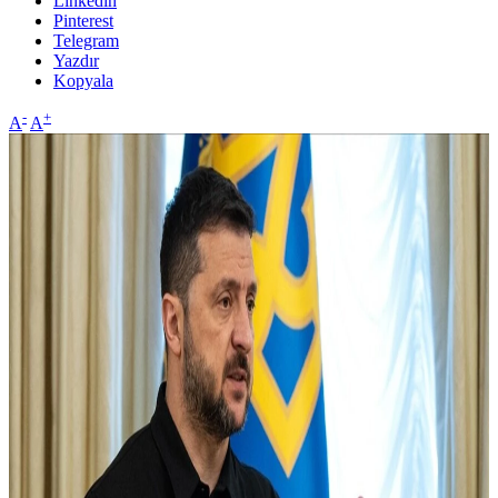
Linkedin
Pinterest
Telegram
Yazdır
Kopyala
-
+
A
A