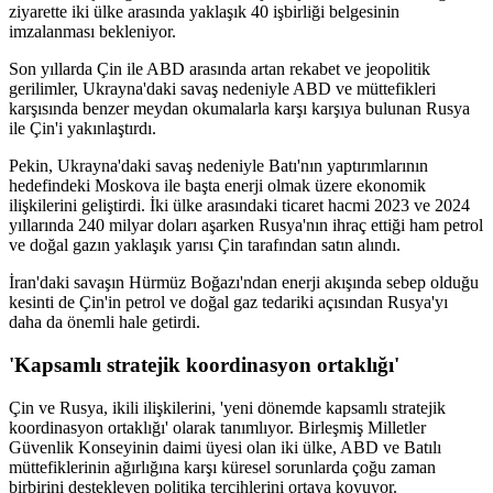
ziyarette iki ülke arasında yaklaşık 40 işbirliği belgesinin
imzalanması bekleniyor.
Son yıllarda Çin ile ABD arasında artan rekabet ve jeopolitik
gerilimler, Ukrayna'daki savaş nedeniyle ABD ve müttefikleri
karşısında benzer meydan okumalarla karşı karşıya bulunan Rusya
ile Çin'i yakınlaştırdı.
Pekin, Ukrayna'daki savaş nedeniyle Batı'nın yaptırımlarının
hedefindeki Moskova ile başta enerji olmak üzere ekonomik
ilişkilerini geliştirdi. İki ülke arasındaki ticaret hacmi 2023 ve 2024
yıllarında 240 milyar doları aşarken Rusya'nın ihraç ettiği ham petrol
ve doğal gazın yaklaşık yarısı Çin tarafından satın alındı.
İran'daki savaşın Hürmüz Boğazı'ndan enerji akışında sebep olduğu
kesinti de Çin'in petrol ve doğal gaz tedariki açısından Rusya'yı
daha da önemli hale getirdi.
'Kapsamlı stratejik koordinasyon ortaklığı'
Çin ve Rusya, ikili ilişkilerini, 'yeni dönemde kapsamlı stratejik
koordinasyon ortaklığı' olarak tanımlıyor. Birleşmiş Milletler
Güvenlik Konseyinin daimi üyesi olan iki ülke, ABD ve Batılı
müttefiklerinin ağırlığına karşı küresel sorunlarda çoğu zaman
birbirini destekleyen politika tercihlerini ortaya koyuyor.