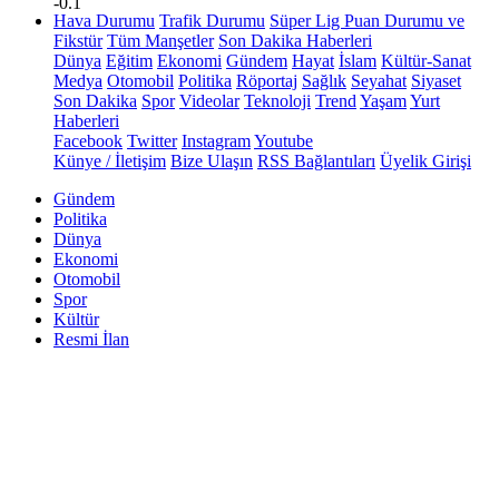
-0.1
Hava Durumu
Trafik Durumu
Süper Lig Puan Durumu ve
Fikstür
Tüm Manşetler
Son Dakika Haberleri
Dünya
Eğitim
Ekonomi
Gündem
Hayat
İslam
Kültür-Sanat
Medya
Otomobil
Politika
Röportaj
Sağlık
Seyahat
Siyaset
Son Dakika
Spor
Videolar
Teknoloji
Trend
Yaşam
Yurt
Haberleri
Facebook
Twitter
Instagram
Youtube
Künye / İletişim
Bize Ulaşın
RSS Bağlantıları
Üyelik Girişi
Gündem
Politika
Dünya
Ekonomi
Otomobil
Spor
Kültür
Resmi İlan