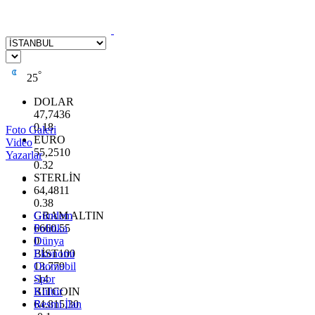
°
25
DOLAR
47,7436
0.18
Foto Galeri
EURO
Video
55,2510
Yazarlar
0.32
STERLİN
64,4811
0.38
GRAM ALTIN
Gündem
6660.55
Politika
0
Dünya
BİST100
Ekonomi
13.779
Otomobil
-14
Spor
BITCOIN
Kültür
64.815,30
Resmi İlan