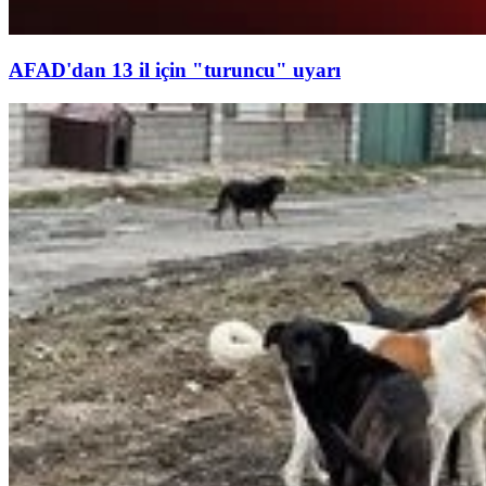
AFAD'dan 13 il için "turuncu" uyarı