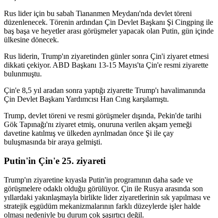
Rus lider için bu sabah Tiananmen Meydanı'nda devlet töreni
düzenlenecek. Törenin ardından Çin Devlet Başkanı Şi Cingping ile
baş başa ve heyetler arası görüşmeler yapacak olan Putin, gün içinde
ülkesine dönecek.
Rus liderin, Trump'ın ziyaretinden günler sonra Çin'i ziyaret etmesi
dikkati çekiyor. ABD Başkanı 13-15 Mayıs'ta Çin'e resmi ziyarette
bulunmuştu.
Çin'e 8,5 yıl aradan sonra yaptığı ziyarette Trump'ı havalimanında
Çin Devlet Başkanı Yardımcısı Han Cıng karşılamıştı.
Trump, devlet töreni ve resmi görüşmeler dışında, Pekin'de tarihi
Gök Tapınağı'nı ziyaret etmiş, onuruna verilen akşam yemeği
davetine katılmış ve ülkeden ayrılmadan önce Şi ile çay
buluşmasında bir araya gelmişti.
Putin'in Çin'e 25. ziyareti
Trump'ın ziyaretine kıyasla Putin'in programının daha sade ve
görüşmelere odaklı olduğu görülüyor. Çin ile Rusya arasında son
yıllardaki yakınlaşmayla birlikte lider ziyaretlerinin sık yapılması ve
stratejik eşgüdüm mekanizmalarının farklı düzeylerde işler halde
olması nedeniyle bu durum çok şaşırtıcı değil.