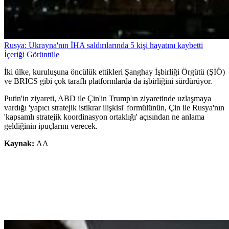
Rusya: Ukrayna'nın İHA saldırılarında 5 kişi hayatını kaybetti
İçeriği Görüntüle
İki ülke, kuruluşuna öncülük ettikleri Şanghay İşbirliği Örgütü (ŞİÖ)
ve BRICS gibi çok taraflı platformlarda da işbirliğini sürdürüyor.
Putin'in ziyareti, ABD ile Çin'in Trump'ın ziyaretinde uzlaşmaya
vardığı 'yapıcı stratejik istikrar ilişkisi' formülünün, Çin ile Rusya'nın
'kapsamlı stratejik koordinasyon ortaklığı' açısından ne anlama
geldiğinin ipuçlarını verecek.
Kaynak:
AA