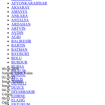
AFYONKARAHİSAR
AKSARAY
AMASYA
ANKARA
ANTALYA
ARDAHAN
ARTVİN
AYDIN
AĞRI
BALIKESİR
BARTIN
BATMAN
BAYBURT
BOLU
BURDUR
BURSA
09.08.2026
BİLECİK
Sonraki Vakte Kalan
BİNGÖL
02:26:33
BİTLİS
İmsak Namazı
DENİZLİ
İmsak
DÜZCE
04:20
DİYARBAKIR
Güneş
EDİRNE
06:01
ELAZIĞ
Öğle
ERZURUM