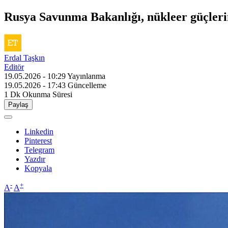
Rusya Savunma Bakanlığı, nükleer güçlerin 
Erdal Taşkın
Editör
19.05.2026 - 10:29
Yayınlanma
19.05.2026 - 17:43
Güncelleme
1 Dk
Okunma Süresi
Paylaş
Linkedin
Pinterest
Telegram
Yazdır
Kopyala
-
+
A
A