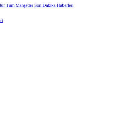
tür
Tüm Manşetler
Son Dakika Haberleri
ri