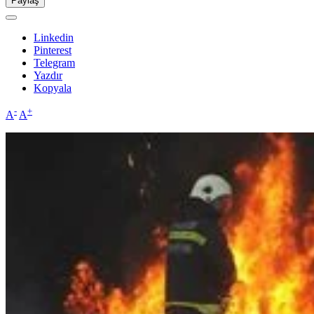
Paylaş
Linkedin
Pinterest
Telegram
Yazdır
Kopyala
-
+
A
A