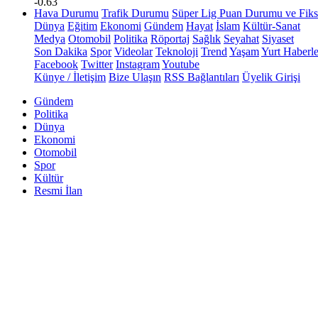
-0.63
Hava Durumu
Trafik Durumu
Süper Lig Puan Durumu ve Fiks
Dünya
Eğitim
Ekonomi
Gündem
Hayat
İslam
Kültür-Sanat
Medya
Otomobil
Politika
Röportaj
Sağlık
Seyahat
Siyaset
Son Dakika
Spor
Videolar
Teknoloji
Trend
Yaşam
Yurt Haberle
Facebook
Twitter
Instagram
Youtube
Künye / İletişim
Bize Ulaşın
RSS Bağlantıları
Üyelik Girişi
Gündem
Politika
Dünya
Ekonomi
Otomobil
Spor
Kültür
Resmi İlan