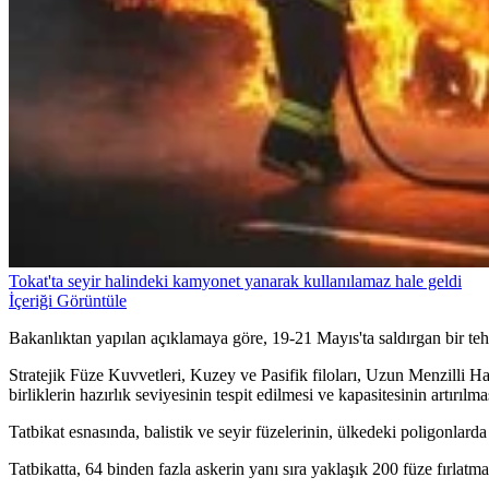
Tokat'ta seyir halindeki kamyonet yanarak kullanılamaz hale geldi
İçeriği Görüntüle
Bakanlıktan yapılan açıklamaya göre, 19-21 Mayıs'ta saldırgan bir tehdit
Stratejik Füze Kuvvetleri, Kuzey ve Pasifik filoları, Uzun Menzilli Ha
birliklerin hazırlık seviyesinin tespit edilmesi ve kapasitesinin artırıl
Tatbikat esnasında, balistik ve seyir füzelerinin, ülkedeki poligonlarda 
Tatbikatta, 64 binden fazla askerin yanı sıra yaklaşık 200 füze fırlatm