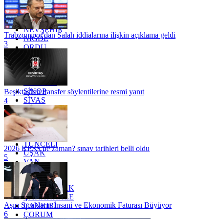
MERSİN
MUĞLA
MUŞ
NEVŞEHİR
Trabzonspor'dan Salah iddialarına ilişkin açıklama geldi
NİĞDE
3
ORDU
OSMANİYE
RİZE
SAKARYA
SAMSUN
SİNOP
Beşiktaş'tan transfer söylentilerine resmi yanıt
SİVAS
4
SİİRT
TEKİRDAĞ
TOKAT
TRABZON
TUNCELİ
2026 KPSS ne zaman? sınav tarihleri belli oldu
UŞAK
5
VAN
YALOVA
YOZGAT
ZONGULDAK
ÇANAKKALE
Aşırı Sıcakların İnsani ve Ekonomik Faturası Büyüyor
ÇANKIRI
6
ÇORUM