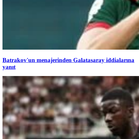
Batrakov'un menajerinden Galatasaray iddialarına
yanıt