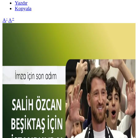
Yazdır
Kopyala
-
+
A
A