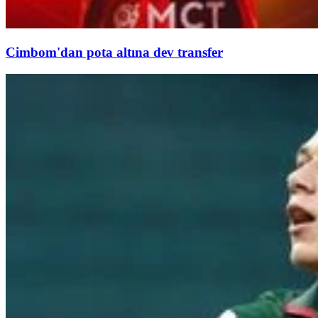
Cimbom'dan pota altına dev transfer