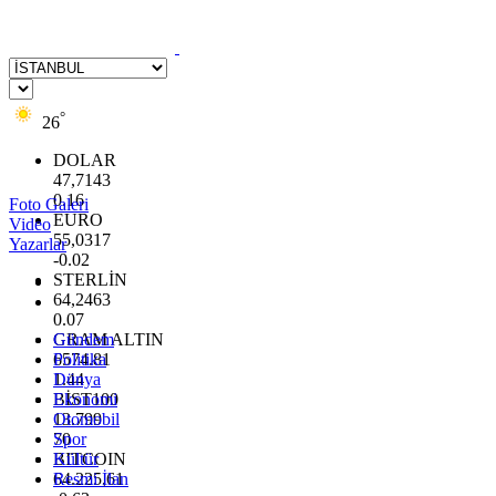
°
26
DOLAR
47,7143
0.16
Foto Galeri
EURO
Video
55,0317
Yazarlar
-0.02
STERLİN
64,2463
0.07
GRAM ALTIN
Gündem
6574.81
Politika
1.44
Dünya
BİST100
Ekonomi
13.799
Otomobil
70
Spor
BITCOIN
Kültür
64.225,61
Resmi İlan