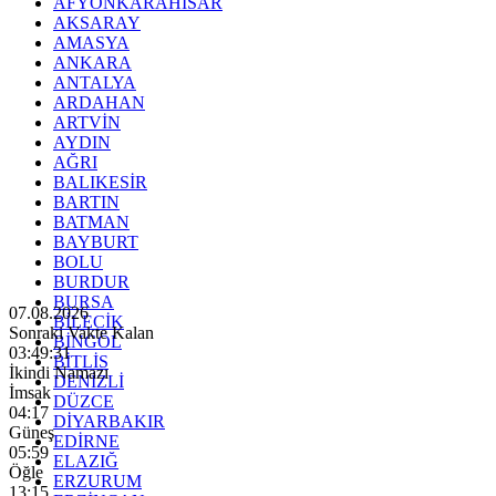
AFYONKARAHİSAR
AKSARAY
AMASYA
ANKARA
ANTALYA
ARDAHAN
ARTVİN
AYDIN
AĞRI
BALIKESİR
BARTIN
BATMAN
BAYBURT
BOLU
BURDUR
BURSA
07.08.2026
BİLECİK
Sonraki Vakte Kalan
BİNGÖL
03:49:29
BİTLİS
İkindi Namazı
DENİZLİ
İmsak
DÜZCE
04:17
DİYARBAKIR
Güneş
EDİRNE
05:59
ELAZIĞ
Öğle
ERZURUM
13:15