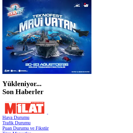
İSTANBUL
İZMİR
ŞANLIURFA
ŞIRNAK
Yükleniyor...
Son Haberler
Hava Durumu
Trafik Durumu
Puan Durumu ve Fikstür