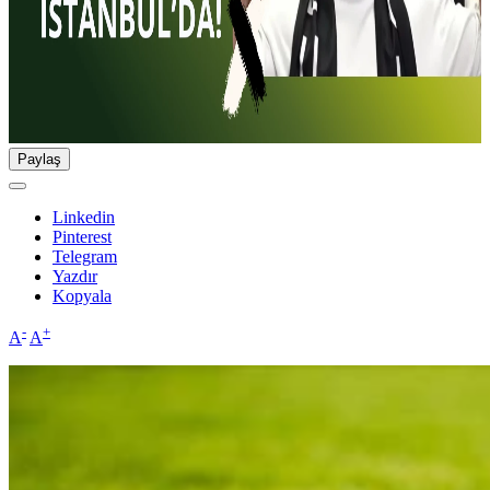
Paylaş
Linkedin
Pinterest
Telegram
Yazdır
Kopyala
-
+
A
A