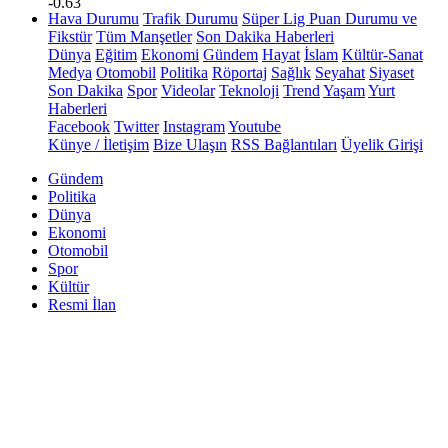
-0.63
Hava Durumu
Trafik Durumu
Süper Lig Puan Durumu ve
Fikstür
Tüm Manşetler
Son Dakika Haberleri
Dünya
Eğitim
Ekonomi
Gündem
Hayat
İslam
Kültür-Sanat
Medya
Otomobil
Politika
Röportaj
Sağlık
Seyahat
Siyaset
Son Dakika
Spor
Videolar
Teknoloji
Trend
Yaşam
Yurt
Haberleri
Facebook
Twitter
Instagram
Youtube
Künye / İletişim
Bize Ulaşın
RSS Bağlantıları
Üyelik Girişi
Gündem
Politika
Dünya
Ekonomi
Otomobil
Spor
Kültür
Resmi İlan