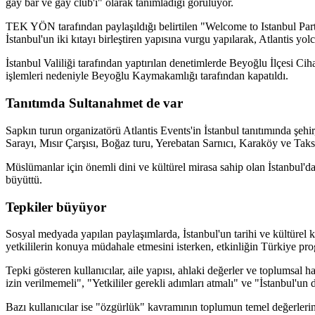
gay bar ve gay club'ı" olarak tanımladığı görülüyor.
TEK YÖN tarafından paylaşıldığı belirtilen "Welcome to Istanbul Party" 
İstanbul'un iki kıtayı birleştiren yapısına vurgu yapılarak, Atlantis yolc
İstanbul Valiliği tarafından yaptırılan denetimlerde Beyoğlu İlçesi 
işlemleri nedeniyle Beyoğlu Kaymakamlığı tarafından kapatıldı.
Tanıtımda Sultanahmet de var
Sapkın turun organizatörü Atlantis Events'in İstanbul tanıtımında şehir
Sarayı, Mısır Çarşısı, Boğaz turu, Yerebatan Sarnıcı, Karaköy ve Taksi
Müslümanlar için önemli dini ve kültürel mirasa sahip olan İstanbul'd
büyüttü.
Tepkiler büyüyor
Sosyal medyada yapılan paylaşımlarda, İstanbul'un tarihi ve kültürel ki
yetkililerin konuya müdahale etmesini isterken, etkinliğin Türkiye pro
Tepki gösteren kullanıcılar, aile yapısı, ahlaki değerler ve toplumsal 
izin verilmemeli", "Yetkililer gerekli adımları atmalı" ve "İstanbul'un
Bazı kullanıcılar ise "özgürlük" kavramının toplumun temel değerler