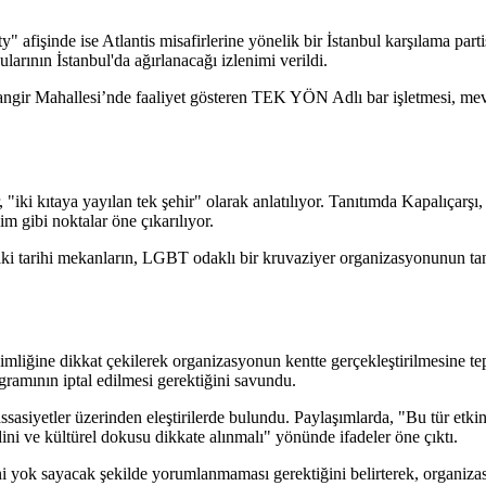
afişinde ise Atlantis misafirlerine yönelik bir İstanbul karşılama partisi
ularının İstanbul'da ağırlanacağı izlenimi verildi.
Cihangir Mahallesi’nde faaliyet gösteren TEK YÖN Adlı bar işletmesi, m
, "iki kıtaya yayılan tek şehir" olarak anlatılıyor. Tanıtımda Kapalıçar
m gibi noktalar öne çıkarılıyor.
aki tarihi mekanların, LGBT odaklı bir kruvaziyer organizasyonunun tan
mliğine dikkat çekilerek organizasyonun kentte gerçekleştirilmesine tepk
gramının iptal edilmesi gerektiğini savundu.
hassasiyetler üzerinden eleştirilerde bulundu. Paylaşımlarda, "Bu tür etk
 dini ve kültürel dokusu dikkate alınmalı" yönünde ifadeler öne çıktı.
ini yok sayacak şekilde yorumlanmaması gerektiğini belirterek, organi