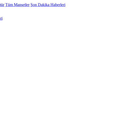
tür
Tüm Manşetler
Son Dakika Haberleri
ri