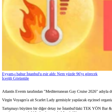
Eyyam-ı bahur İstanbul'u esir aldı: Nem yüzde 96'yı görecek
İçeriği Görüntüle
Atlantis Events tarafından "Mediterranean Gay Cruise 2026" adıyla d
Virgin Voyages'a ait Scarlet Lady gemisiyle yapılacak eşcinsel organ
Tartışmayı büyüten bir diğer detay ise İstanbul'daki TEK YÖN Bar & 