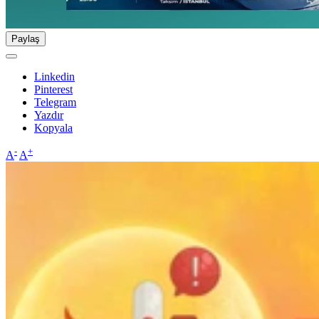
Paylaş
Linkedin
Pinterest
Telegram
Yazdır
Kopyala
-
+
A
A