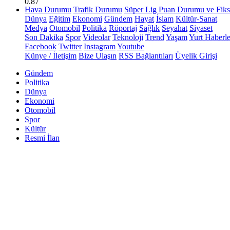
0.87
Hava Durumu
Trafik Durumu
Süper Lig Puan Durumu ve Fiks
Dünya
Eğitim
Ekonomi
Gündem
Hayat
İslam
Kültür-Sanat
Medya
Otomobil
Politika
Röportaj
Sağlık
Seyahat
Siyaset
Son Dakika
Spor
Videolar
Teknoloji
Trend
Yaşam
Yurt Haberle
Facebook
Twitter
Instagram
Youtube
Künye / İletişim
Bize Ulaşın
RSS Bağlantıları
Üyelik Girişi
Gündem
Politika
Dünya
Ekonomi
Otomobil
Spor
Kültür
Resmi İlan