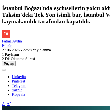
İstanbul Boğazı'nda eşcinsellerin yolcu ol
Taksim'deki Tek Yön isimli bar, İstanbul V
kaymakamlık tarafından kapatıldı.
Fatma Aydın
Editör
27.06.2026 - 22:28
Yayınlanma
1
Paylaşım
2 Dk
Okunma Süresi
Paylaş
Linkedin
Pinterest
Telegram
Yazdır
Kopyala
-
+
A
A