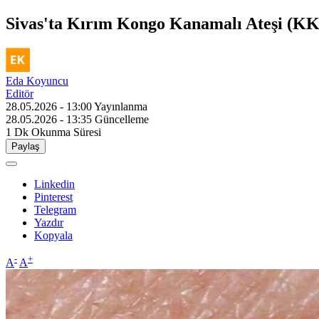
Sivas'ta Kırım Kongo Kanamalı Ateşi (KKKA
Eda Koyuncu
Editör
28.05.2026 - 13:00
Yayınlanma
28.05.2026 - 13:35
Güncelleme
1 Dk
Okunma Süresi
Paylaş
Linkedin
Pinterest
Telegram
Yazdır
Kopyala
-
+
A
A