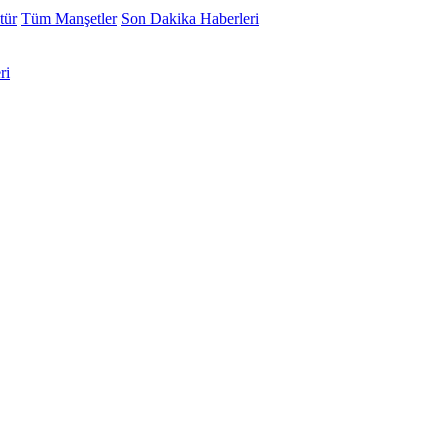
tür
Tüm Manşetler
Son Dakika Haberleri
ri