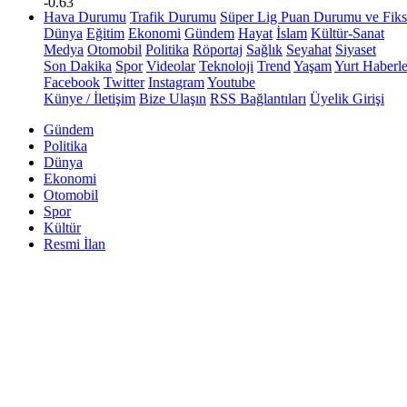
-0.63
Hava Durumu
Trafik Durumu
Süper Lig Puan Durumu ve Fiks
Dünya
Eğitim
Ekonomi
Gündem
Hayat
İslam
Kültür-Sanat
Medya
Otomobil
Politika
Röportaj
Sağlık
Seyahat
Siyaset
Son Dakika
Spor
Videolar
Teknoloji
Trend
Yaşam
Yurt Haberle
Facebook
Twitter
Instagram
Youtube
Künye / İletişim
Bize Ulaşın
RSS Bağlantıları
Üyelik Girişi
Gündem
Politika
Dünya
Ekonomi
Otomobil
Spor
Kültür
Resmi İlan