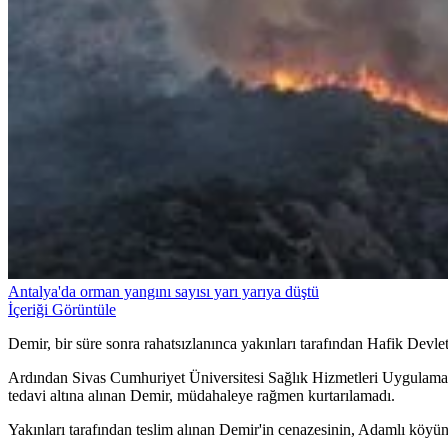
Antalya'da orman yangını sayısı yarı yarıya düştü
İçeriği Görüntüle
Demir, bir süre sonra rahatsızlanınca yakınları tarafından Hafik Devlet
Ardından Sivas Cumhuriyet Üniversitesi Sağlık Hizmetleri Uygulama 
tedavi altına alınan Demir, müdahaleye rağmen kurtarılamadı.
Yakınları tarafından teslim alınan Demir'in cenazesinin, Adamlı köyün