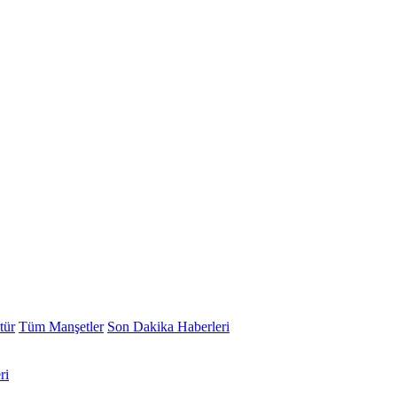
tür
Tüm Manşetler
Son Dakika Haberleri
ri