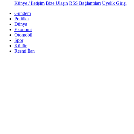
Künye / İletişim
Bize Ulaşın
RSS Bağlantıları
Üyelik Girişi
Gündem
Politika
Dünya
Ekonomi
Otomobil
Spor
Kültür
Resmi İlan