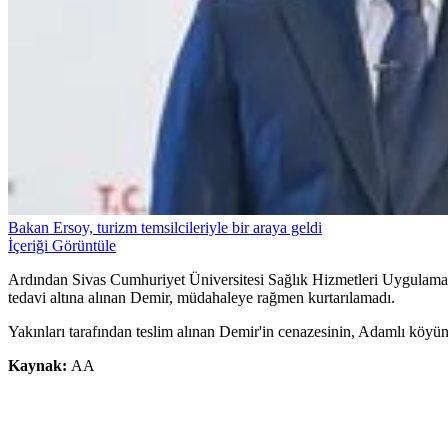
Bakan Ersoy, turizm temsilcileriyle bir araya geldi
İçeriği Görüntüle
Ardından Sivas Cumhuriyet Üniversitesi Sağlık Hizmetleri Uygulama 
tedavi altına alınan Demir, müdahaleye rağmen kurtarılamadı.
Yakınları tarafından teslim alınan Demir'in cenazesinin, Adamlı köyün
Kaynak:
AA