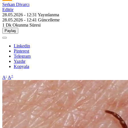
Serkan Divarcı
Editör
28.05.2026 - 12:31
Yayınlanma
28.05.2026 - 12:41
Güncelleme
1 Dk
Okunma Süresi
Paylaş
Linkedin
Pinterest
Telegram
Yazdır
Kopyala
-
+
A
A