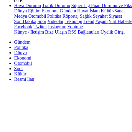
0.16
Hava Durumu
Trafik Durumu
Süper Lig Puan Durumu ve Fiks
Dünya
Eğitim
Ekonomi
Gündem
Hayat
İslam
Kültür-Sanat
Medya
Otomobil
Politika
Röportaj
Sağlık
Seyahat
Siyaset
Son Dakika
Spor
Videolar
Teknoloji
Trend
Yaşam
Yurt Haberle
Facebook
Twitter
Instagram
Youtube
Künye / İletişim
Bize Ulaşın
RSS Bağlantıları
Üyelik Girişi
Gündem
Politika
Dünya
Ekonomi
Otomobil
Spor
Kültür
Resmi İlan