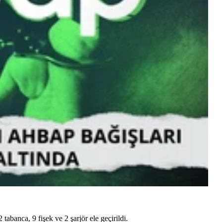
tabanca, 9 fişek ve 2 şarjör ele geçirildi.