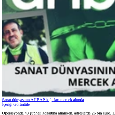
Sanat dünyasının AHBAP bağışları mercek altında
İçeriği Görüntüle
Operasyonda 43 şüpheli gözaltına alınırken, adreslerde 26 bin euro, 12 