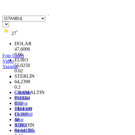
°
27
DOLAR
47,6006
0.06
Foto Galeri
EURO
Video
55,0250
Yazarlar
0.02
STERLİN
64,2398
0.2
GRAM ALTIN
Gündem
6513.94
Politika
0.32
Dünya
BİST100
Ekonomi
13.768
Otomobil
48
Spor
BITCOIN
Kültür
64.643,95
Resmi İlan