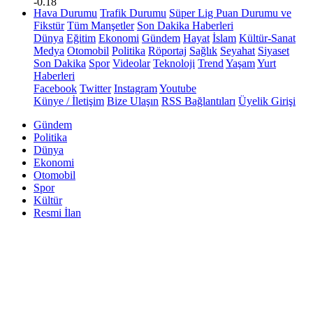
-0.18
Hava Durumu
Trafik Durumu
Süper Lig Puan Durumu ve
Fikstür
Tüm Manşetler
Son Dakika Haberleri
Dünya
Eğitim
Ekonomi
Gündem
Hayat
İslam
Kültür-Sanat
Medya
Otomobil
Politika
Röportaj
Sağlık
Seyahat
Siyaset
Son Dakika
Spor
Videolar
Teknoloji
Trend
Yaşam
Yurt
Haberleri
Facebook
Twitter
Instagram
Youtube
Künye / İletişim
Bize Ulaşın
RSS Bağlantıları
Üyelik Girişi
Gündem
Politika
Dünya
Ekonomi
Otomobil
Spor
Kültür
Resmi İlan