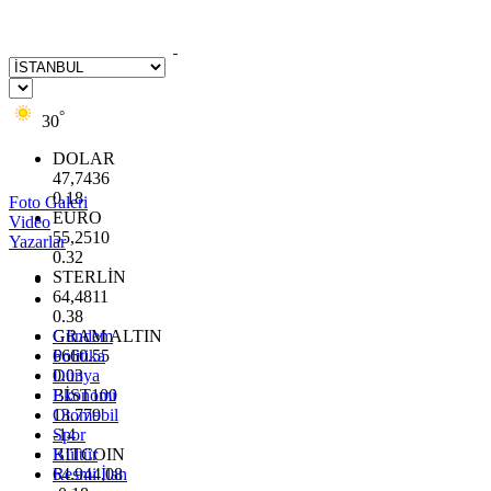
°
30
DOLAR
47,7436
0.18
Foto Galeri
EURO
Video
55,2510
Yazarlar
0.32
STERLİN
64,4811
0.38
GRAM ALTIN
Gündem
6660.55
Politika
0.03
Dünya
BİST100
Ekonomi
13.779
Otomobil
-14
Spor
BITCOIN
Kültür
64.944,08
Resmi İlan