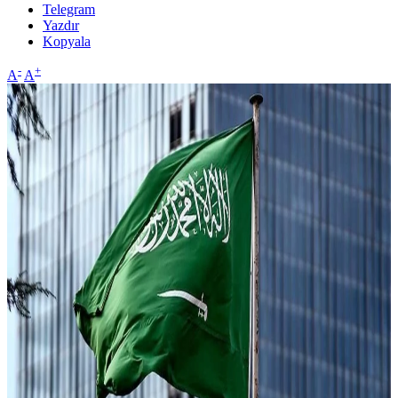
Telegram
Yazdır
Kopyala
-
+
A
A