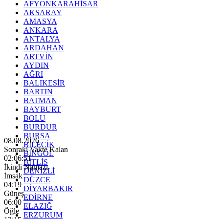
AFYONKARAHİSAR
AKSARAY
AMASYA
ANKARA
ANTALYA
ARDAHAN
ARTVİN
AYDIN
AĞRI
BALIKESİR
BARTIN
BATMAN
BAYBURT
BOLU
BURDUR
BURSA
08.08.2026
BİLECİK
Sonraki Vakte Kalan
BİNGÖL
02:06:49
BİTLİS
İkindi Namazı
DENİZLİ
İmsak
DÜZCE
04:19
DİYARBAKIR
Güneş
EDİRNE
06:00
ELAZIĞ
Öğle
ERZURUM