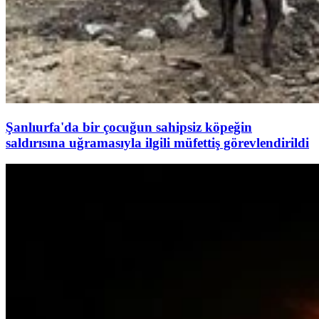
Şanlıurfa'da bir çocuğun sahipsiz köpeğin
saldırısına uğramasıyla ilgili müfettiş görevlendirildi