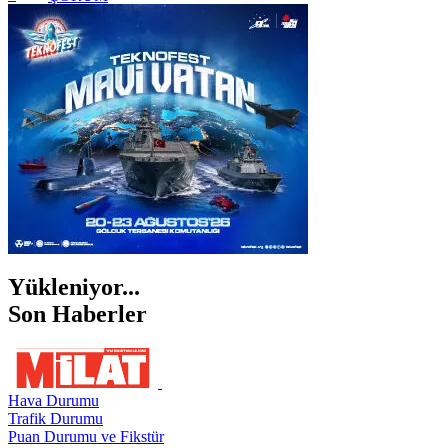
İSTANBUL
İZMİR
ŞANLIURFA
ŞIRNAK
Yükleniyor...
Son Haberler
Hava Durumu
Trafik Durumu
Puan Durumu ve Fikstür