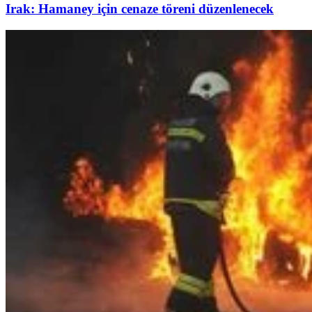
Irak: Hamaney için cenaze töreni düzenlenecek