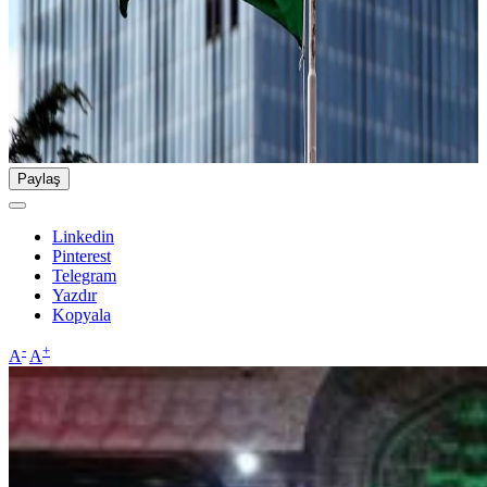
Paylaş
Linkedin
Pinterest
Telegram
Yazdır
Kopyala
-
+
A
A