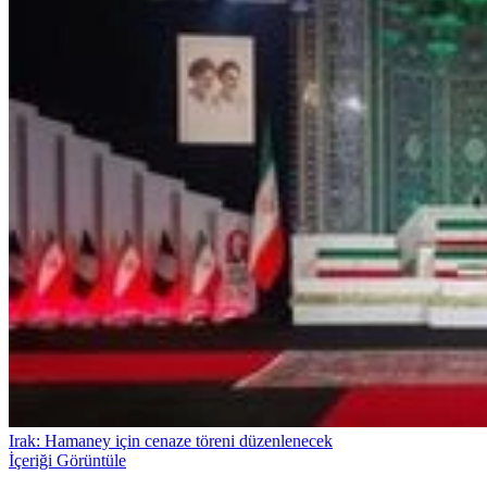
Irak: Hamaney için cenaze töreni düzenlenecek
İçeriği Görüntüle