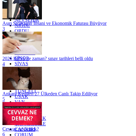
MERSİN
MUĞLA
MUŞ
NEVŞEHİR
Aşırı Sıcakların İnsani ve Ekonomik Faturası Büyüyor
NİĞDE
3
ORDU
OSMANİYE
RİZE
SAKARYA
SAMSUN
SİNOP
2026 KPSS ne zaman? sınav tarihleri belli oldu
SİVAS
4
SİİRT
TEKİRDAĞ
TOKAT
TRABZON
TUNCELİ
Ankara Kedileri 27 Ülkeden Canlı Takip Ediliyor
UŞAK
5
VAN
YALOVA
YOZGAT
ZONGULDAK
ÇANAKKALE
Cevvaz ne demek?
ÇANKIRI
6
ÇORUM