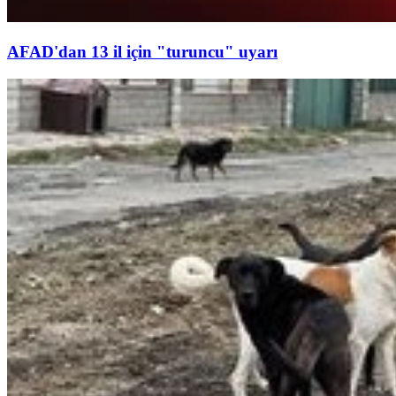
AFAD'dan 13 il için "turuncu" uyarı