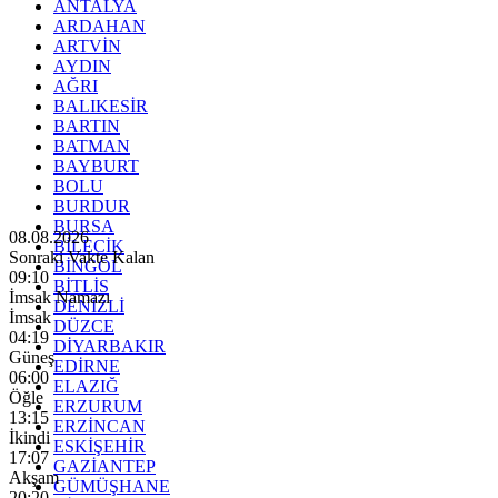
ANTALYA
ARDAHAN
ARTVİN
AYDIN
AĞRI
BALIKESİR
BARTIN
BATMAN
BAYBURT
BOLU
BURDUR
BURSA
08.08.2026
BİLECİK
Sonraki Vakte Kalan
BİNGÖL
09:08
BİTLİS
İmsak Namazı
DENİZLİ
İmsak
DÜZCE
04:19
DİYARBAKIR
Güneş
EDİRNE
06:00
ELAZIĞ
Öğle
ERZURUM
13:15
ERZİNCAN
İkindi
ESKİŞEHİR
17:07
GAZİANTEP
Akşam
GÜMÜŞHANE
20:20