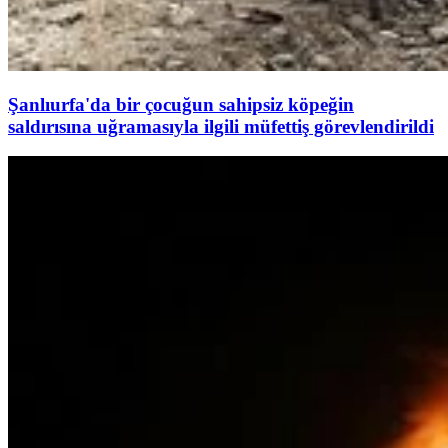
Şanlıurfa'da bir çocuğun sahipsiz köpeğin
saldırısına uğramasıyla ilgili müfettiş görevlendirildi