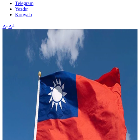
Telegram
Yazdır
Kopyala
-
+
A
A