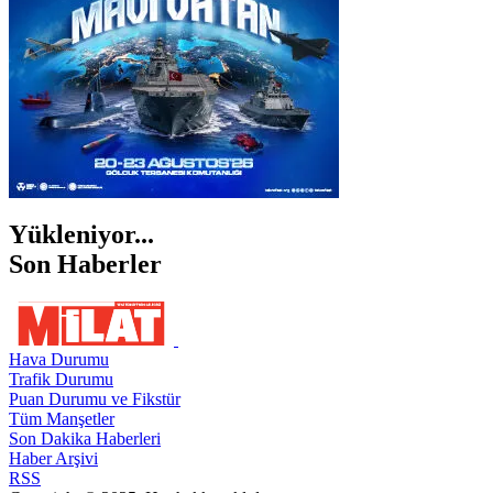
Yükleniyor...
Son Haberler
Hava Durumu
Trafik Durumu
Puan Durumu ve Fikstür
Tüm Manşetler
Son Dakika Haberleri
Haber Arşivi
RSS