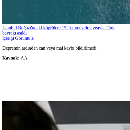
İstanbul Boğazı'ndaki köprülere 15 Temmuz dolayısıyla Türk
bayrağı asıldı
İçeriği Görüntüle
Depremin ardından can veya mal kaybı bildirilmedi.
Kaynak:
AA