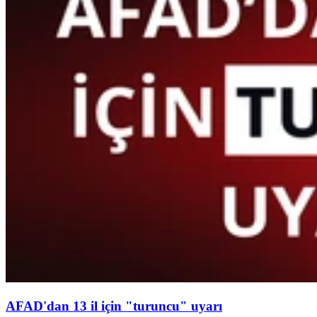
AFAD'dan 13 il için "turuncu" uyarı