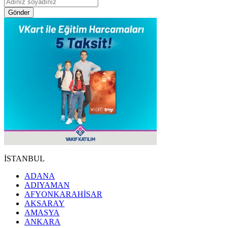
Gönder
İSTANBUL
ADANA
ADIYAMAN
AFYONKARAHİSAR
AKSARAY
AMASYA
ANKARA