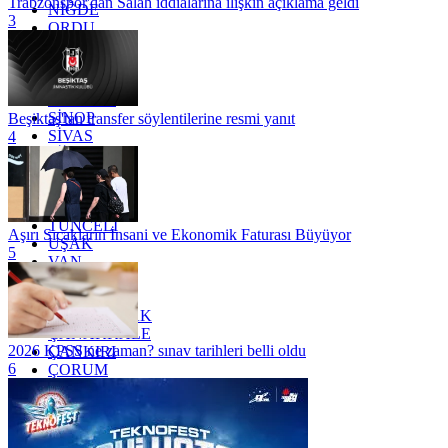
Trabzonspor'dan Salah iddialarına ilişkin açıklama geldi
NİĞDE
3
ORDU
OSMANİYE
RİZE
SAKARYA
SAMSUN
SİNOP
Beşiktaş'tan transfer söylentilerine resmi yanıt
SİVAS
4
SİİRT
TEKİRDAĞ
TOKAT
TRABZON
TUNCELİ
Aşırı Sıcakların İnsani ve Ekonomik Faturası Büyüyor
UŞAK
5
VAN
YALOVA
YOZGAT
ZONGULDAK
ÇANAKKALE
2026 KPSS ne zaman? sınav tarihleri belli oldu
ÇANKIRI
6
ÇORUM
İSTANBUL
İZMİR
ŞANLIURFA
ŞIRNAK