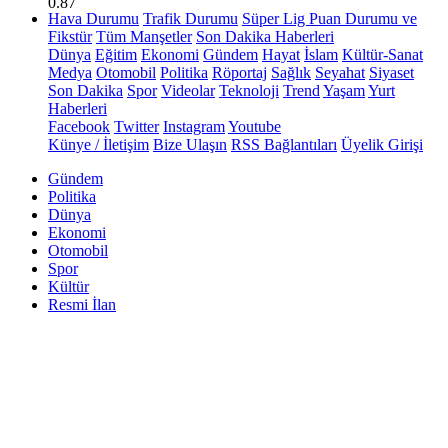
0.87
Hava Durumu
Trafik Durumu
Süper Lig Puan Durumu ve
Fikstür
Tüm Manşetler
Son Dakika Haberleri
Dünya
Eğitim
Ekonomi
Gündem
Hayat
İslam
Kültür-Sanat
Medya
Otomobil
Politika
Röportaj
Sağlık
Seyahat
Siyaset
Son Dakika
Spor
Videolar
Teknoloji
Trend
Yaşam
Yurt
Haberleri
Facebook
Twitter
Instagram
Youtube
Künye / İletişim
Bize Ulaşın
RSS Bağlantıları
Üyelik Girişi
Gündem
Politika
Dünya
Ekonomi
Otomobil
Spor
Kültür
Resmi İlan