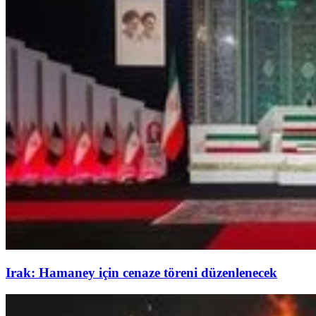
Irak: Hamaney için cenaze töreni düzenlenecek