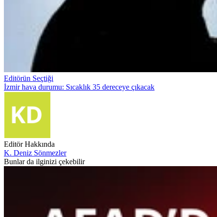
Editörün Seçtiği
İzmir hava durumu: Sıcaklık 35 dereceye çıkacak
Editör Hakkında
K. Deniz Sönmezler
Bunlar da ilginizi çekebilir