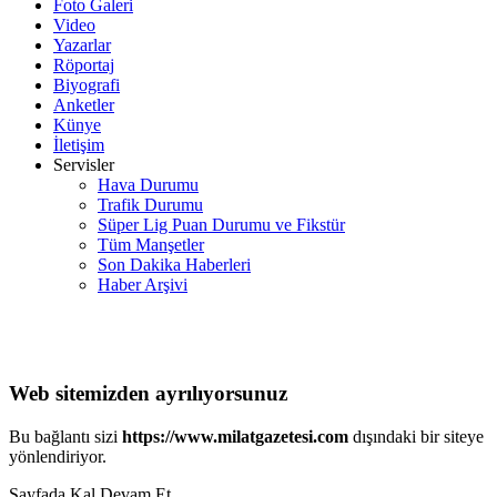
Foto Galeri
Video
Yazarlar
Röportaj
Biyografi
Anketler
Künye
İletişim
Servisler
Hava Durumu
Trafik Durumu
Süper Lig Puan Durumu ve Fikstür
Tüm Manşetler
Son Dakika Haberleri
Haber Arşivi
Web sitemizden ayrılıyorsunuz
Bu bağlantı sizi
https://www.milatgazetesi.com
dışındaki bir siteye
yönlendiriyor.
Sayfada Kal
Devam Et