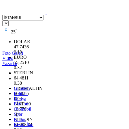
°
25
DOLAR
47,7436
0.18
Foto Galeri
EURO
Video
55,2510
Yazarlar
0.32
STERLİN
64,4811
0.38
GRAM ALTIN
Gündem
6660.55
Politika
0.03
Dünya
BİST100
Ekonomi
13.779
Otomobil
-14
Spor
BITCOIN
Kültür
64.998,24
Resmi İlan