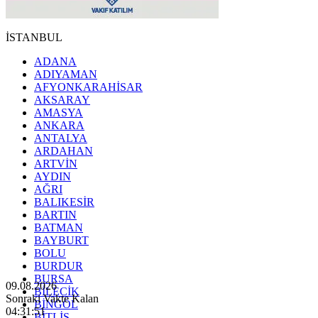
İSTANBUL
ADANA
ADIYAMAN
AFYONKARAHİSAR
AKSARAY
AMASYA
ANKARA
ANTALYA
ARDAHAN
ARTVİN
AYDIN
AĞRI
BALIKESİR
BARTIN
BATMAN
BAYBURT
BOLU
BURDUR
BURSA
09.08.2026
BİLECİK
Sonraki Vakte Kalan
BİNGÖL
04:31:49
BİTLİS