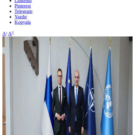
Linkedin
Pinterest
Telegram
Yazdır
Kopyala
-
+
A
A