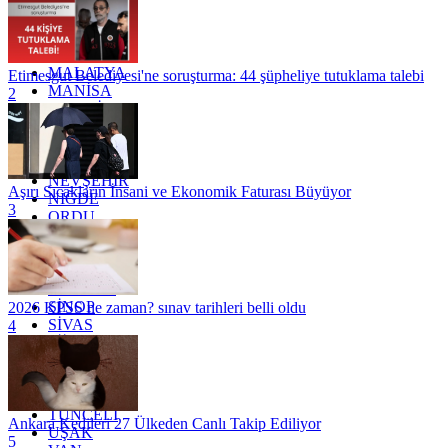
KOCAELİ
KONYA
KÜTAHYA
KİLİS
MALATYA
Etimesgut Belediyesi'ne soruşturma: 44 şüpheliye tutuklama talebi
MANİSA
2
MARDİN
MERSİN
MUĞLA
MUŞ
NEVŞEHİR
Aşırı Sıcakların İnsani ve Ekonomik Faturası Büyüyor
NİĞDE
3
ORDU
OSMANİYE
RİZE
SAKARYA
SAMSUN
SİNOP
2026 KPSS ne zaman? sınav tarihleri belli oldu
SİVAS
4
SİİRT
TEKİRDAĞ
TOKAT
TRABZON
TUNCELİ
Ankara Kedileri 27 Ülkeden Canlı Takip Ediliyor
UŞAK
5