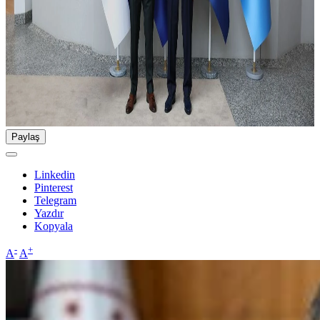
Paylaş
Linkedin
Pinterest
Telegram
Yazdır
Kopyala
-
+
A
A