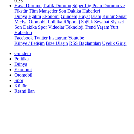
0.35
Hava Durumu
Trafik Durumu
Süper Lig Puan Durumu ve
Fikstür
Tüm Manşetler
Son Dakika Haberleri
Dünya
Eğitim
Ekonomi
Gündem
Hayat
İslam
Kültür-Sanat
Medya
Otomobil
Politika
Röportaj
Sağlık
Seyahat
Siyaset
Son Dakika
Spor
Videolar
Teknoloji
Trend
Yaşam
Yurt
Haberleri
Facebook
Twitter
Instagram
Youtube
Künye / İletişim
Bize Ulaşın
RSS Bağlantıları
Üyelik Girişi
Gündem
Politika
Dünya
Ekonomi
Otomobil
Spor
Kültür
Resmi İlan