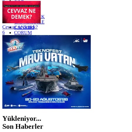
VAN
YALOVA
YOZGAT
ZONGULDAK
ÇANAKKALE
Cevvaz ne demek?
ÇANKIRI
6
ÇORUM
İSTANBUL
İZMİR
ŞANLIURFA
ŞIRNAK
Yükleniyor...
Son Haberler