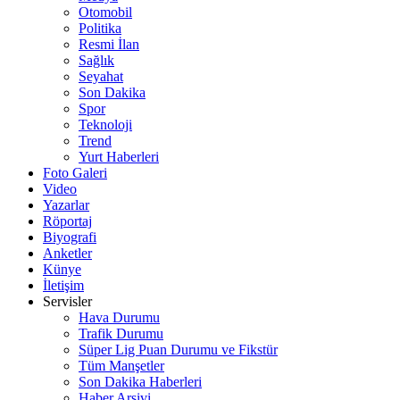
Otomobil
Politika
Resmi İlan
Sağlık
Seyahat
Son Dakika
Spor
Teknoloji
Trend
Yurt Haberleri
Foto Galeri
Video
Yazarlar
Röportaj
Biyografi
Anketler
Künye
İletişim
Servisler
Hava Durumu
Trafik Durumu
Süper Lig Puan Durumu ve Fikstür
Tüm Manşetler
Son Dakika Haberleri
Haber Arşivi