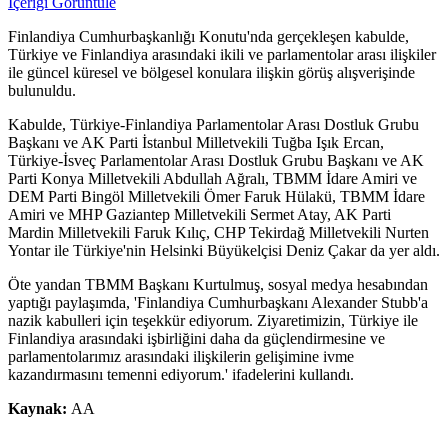
İçeriği Görüntüle
Finlandiya Cumhurbaşkanlığı Konutu'nda gerçekleşen kabulde,
Türkiye ve Finlandiya arasındaki ikili ve parlamentolar arası ilişkiler
ile güncel küresel ve bölgesel konulara ilişkin görüş alışverişinde
bulunuldu.
Kabulde, Türkiye-Finlandiya Parlamentolar Arası Dostluk Grubu
Başkanı ve AK Parti İstanbul Milletvekili Tuğba Işık Ercan,
Türkiye-İsveç Parlamentolar Arası Dostluk Grubu Başkanı ve AK
Parti Konya Milletvekili Abdullah Ağralı, TBMM İdare Amiri ve
DEM Parti Bingöl Milletvekili Ömer Faruk Hülakü, TBMM İdare
Amiri ve MHP Gaziantep Milletvekili Sermet Atay, AK Parti
Mardin Milletvekili Faruk Kılıç, CHP Tekirdağ Milletvekili Nurten
Yontar ile Türkiye'nin Helsinki Büyükelçisi Deniz Çakar da yer aldı.
Öte yandan TBMM Başkanı Kurtulmuş, sosyal medya hesabından
yaptığı paylaşımda, 'Finlandiya Cumhurbaşkanı Alexander Stubb'a
nazik kabulleri için teşekkür ediyorum. Ziyaretimizin, Türkiye ile
Finlandiya arasındaki işbirliğini daha da güçlendirmesine ve
parlamentolarımız arasındaki ilişkilerin gelişimine ivme
kazandırmasını temenni ediyorum.' ifadelerini kullandı.
Kaynak:
AA