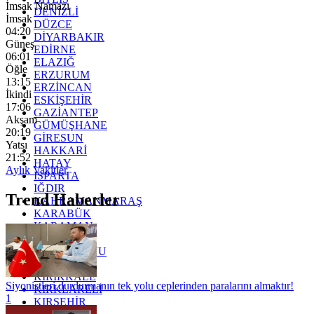
İmsak Namazı
DENİZLİ
İmsak
DÜZCE
04:20
DİYARBAKIR
Güneş
EDİRNE
06:01
ELAZIĞ
Öğle
ERZURUM
13:15
ERZİNCAN
İkindi
ESKİŞEHİR
17:06
GAZİANTEP
Akşam
GÜMÜŞHANE
20:19
GİRESUN
Yatsı
HAKKARİ
21:52
HATAY
Aylık Vakitler
ISPARTA
IĞDIR
Trend Haberler
KAHRAMANMARAŞ
KARABÜK
KARAMAN
KARS
KASTAMONU
KAYSERİ
KIRIKKALE
Siyonistleri durdurmanın tek yolu ceplerinden paralarını almaktır!
KIRKLARELİ
1
KIRŞEHİR