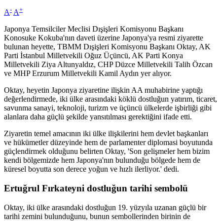
-
+
A
A
Japonya Temsilciler Meclisi Dışişleri Komisyonu Başkanı
Konosuke Kokuba'nın daveti üzerine Japonya'ya resmi ziyarette
bulunan heyette, TBMM Dışişleri Komisyonu Başkanı Oktay, AK
Parti İstanbul Milletvekili Oğuz Üçüncü, AK Parti Konya
Milletvekili Ziya Altunyaldız, CHP Düzce Milletvekili Talih Özcan
ve MHP Erzurum Milletvekili Kamil Aydın yer alıyor.
Oktay, heyetin Japonya ziyaretine ilişkin AA muhabirine yaptığı
değerlendirmede, iki ülke arasındaki köklü dostluğun yatırım, ticaret,
savunma sanayi, teknoloji, turizm ve üçüncü ülkelerde işbirliği gibi
alanlara daha güçlü şekilde yansıtılması gerektiğini ifade etti.
Ziyaretin temel amacının iki ülke ilişkilerini hem devlet başkanları
ve hükümetler düzeyinde hem de parlamenter diplomasi boyutunda
güçlendirmek olduğunu belirten Oktay, 'Son gelişmeler hem bizim
kendi bölgemizde hem Japonya'nın bulunduğu bölgede hem de
küresel boyutta son derece yoğun ve hızlı ilerliyor.' dedi.
Ertuğrul Fırkateyni dostluğun tarihi sembolü
Oktay, iki ülke arasındaki dostluğun 19. yüzyıla uzanan güçlü bir
tarihi zemini bulunduğunu, bunun sembollerinden birinin de