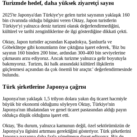
Turizmde hedef, daha yüksek ziyaretçi sayısı
2025'te Japonya'dan Türkiye'ye gelen turist sayısının yaklaşık 160
bin civarında olduğu bilgisini veren Oktay, Japon turistlerin
Türkiye'yi yalnızca deniz turizmi olarak değerlendirmediğini,
kültürel ve tarihi zenginliklerine de ilgi gösterdiğine dikkati çekti.
Oktay, Japon turistler açısından Kapadokya, Şanlıurfa ve
Göbeklitepe gibi konumların öne çıktığına işaret ederek, 'Biz bu
sayının 160 binden 200 bine, ardından 300-400 bin seviyelerine
çıkmasını arzu ediyoruz. Ancak turizme yalnızca gelir boyutuyla
bakmıyoruz. Turizm, iki halk arasındaki kültürel ilişkilerin
güçlenmesi açısından da çok önemli bir araçtır.' değerlendirmesinde
bulundu.
Türk şirketlerine Japonya çağrısı
Japonya'nın yaklaşık 1,5 trilyon dolara yakın dış ticaret hacmiyle
büyük bir ekonomi olduğunu söyleyen Oktay, Türkiye'nin
Japonya'nın ithalatından ve genel ticaret pastasından aldığı payın
oldukça düşük olduğuna işaret etti.
Oktay, 'Bu durum, yalnızca kamunun değil, özel sektörümüzün de
Japonya'ya ilgisini artırması gerektiğini gösteriyor. Türk şirketlerini
Japonya pazarına daha fazla yönelmeye davet ediyoruz. Biz de