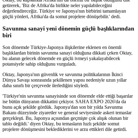
getirerek, 'Biz de Afrika'da birlikte neler yapılabileceğini
değerlendireceğiz. Türkiye ve Japonya'nın birbirini tamamlayan
güçlü yönleri, Afrika'da da somut projelere dönüşebilir.' dedi.
Savunma sanayi yeni dönemin güçlü başlıklarından
biri
Son dönemde Türkiye-Japonya ilişkilerine eklenen en önemli
başlıklardan birinin savunma sanayi olduğuna dikkati çeken Oktay,
bu alanın gelecek dönemde en güçlü ivmeyi yakalayabilecek
potansiyele sahip olduğunu vurguladı.
Oktay, Japonya'nın güvenlik ve savunma politikalarının İkinci
Dünya Savaşı sonrasında şekillenen yapısı nedeniyle uzun yıllar
daha sınırlı bir çerçevede ilerlediğini söyledi.
'Türkiye'nin savunma sanayisinde son dönemde elde ettiği başarılar
ise bütün dünyanın dikkatini çekiyor. SAHA EXPO 2026'da da
bunu açık şekilde gördük. Japonya'dan son bir yılda Savunma
Bakanı düzeyinde ziyaretler ve general seviyesinde askeri temaslar
gerçekleşti. Bu, Japonya açısından geçmişte çok alışık olunan bir
tablo değildi.' diyen Oktay, bu temasların hızlı şekilde somut
projelere dönüşmesini beklediklerini ve arzu ettikleri dile getirdi.