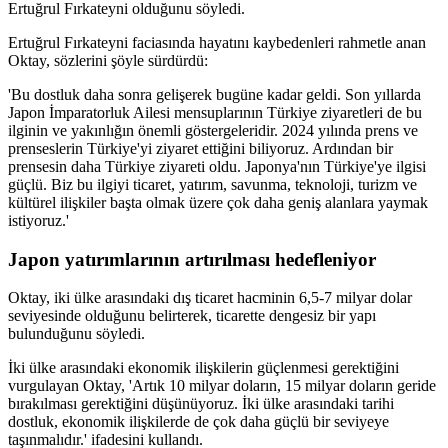
Ertuğrul Fırkateyni olduğunu söyledi.
Ertuğrul Fırkateyni faciasında hayatını kaybedenleri rahmetle anan
Oktay, sözlerini şöyle sürdürdü:
'Bu dostluk daha sonra gelişerek bugüne kadar geldi. Son yıllarda
Japon İmparatorluk Ailesi mensuplarının Türkiye ziyaretleri de bu
ilginin ve yakınlığın önemli göstergeleridir. 2024 yılında prens ve
prenseslerin Türkiye'yi ziyaret ettiğini biliyoruz. Ardından bir
prensesin daha Türkiye ziyareti oldu. Japonya'nın Türkiye'ye ilgisi
güçlü. Biz bu ilgiyi ticaret, yatırım, savunma, teknoloji, turizm ve
kültürel ilişkiler başta olmak üzere çok daha geniş alanlara yaymak
istiyoruz.'
Japon yatırımlarının artırılması hedefleniyor
Oktay, iki ülke arasındaki dış ticaret hacminin 6,5-7 milyar dolar
seviyesinde olduğunu belirterek, ticarette dengesiz bir yapı
bulunduğunu söyledi.
İki ülke arasındaki ekonomik ilişkilerin güçlenmesi gerektiğini
vurgulayan Oktay, 'Artık 10 milyar doların, 15 milyar doların geride
bırakılması gerektiğini düşünüyoruz. İki ülke arasındaki tarihi
dostluk, ekonomik ilişkilerde de çok daha güçlü bir seviyeye
taşınmalıdır.' ifadesini kullandı.