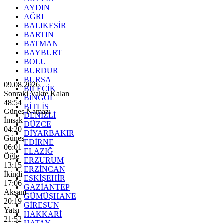
AYDIN
AĞRI
BALIKESİR
BARTIN
BATMAN
BAYBURT
BOLU
BURDUR
BURSA
09.08.2026
BİLECİK
Sonraki Vakte Kalan
BİNGÖL
48:52
BİTLİS
Güneş Namazı
DENİZLİ
İmsak
DÜZCE
04:20
DİYARBAKIR
Güneş
EDİRNE
06:01
ELAZIĞ
Öğle
ERZURUM
13:15
ERZİNCAN
İkindi
ESKİŞEHİR
17:06
GAZİANTEP
Akşam
GÜMÜŞHANE
20:19
GİRESUN
Yatsı
HAKKARİ
21:52
HATAY