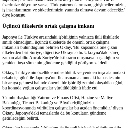
üzerimize düşen ne varsa, Türk yatırımcılarımızın, girişimcilerimizin,
iş insanlarımızın ve şirketlerimizin yanında olmaya devam edeceğiz.'
diye konuştu.
Üçüncü ülkelerde ortak çalışma imkanı
Japonya ile Türkiye arasındaki işbirliğinin yalnızca ikili ilişkilerle
sınırlı olmadığını, üçüncü ülkelerde de önemli ortak çalışma
imkanları bulunduğunu belirten Oktay, 'Bu kapsamda öne çıkan
ülkelerden biri Suriye, diğeri ise Ukrayna'dır. Ukrayna'daki süreç
zaman alabilir. Ancak Suriye'de istikrarın oluşmaya başladığını ve
yeniden inşa sürecinin gündeme geldiğini görüyoruz.' dedi.
Oktay, Türkiye'nin özellikle müteahhitlik ve yeniden inşa alanındaki
rekabetçi gücü ile Japonya'nın finansman alanındaki kapasitesinin
bir araya gelmesi halinde önemli bir işbirliği zemini oluşabileceğini,
bu konuda yoğun çalışmalar yürütüldüğünü ifade etti.
'Cumhurbaşkanlığı Yatırım ve Finans Ofisi, Hazine ve Maliye
Bakanlığı, Ticaret Bakanlığı ve Büyükelçiliğimizin
koordinasyonunda yürütülen çalışmalar bu açıdan önemlidir.' diyen
Oktay, Japonya'daki temaslarda da bu konuların gündeme
getirileceğini belirtti.
Oktay, bu kapsamda Afrika'nın da önemli bir başlık olduğunu dile