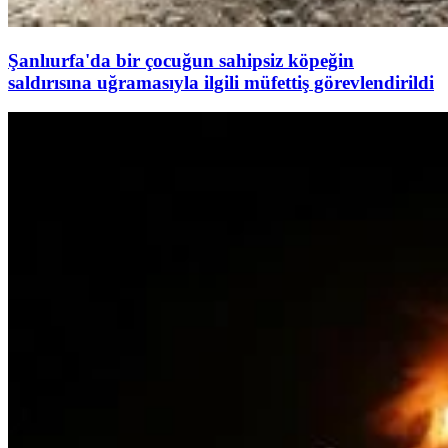
Şanlıurfa'da bir çocuğun sahipsiz köpeğin
saldırısına uğramasıyla ilgili müfettiş görevlendirildi