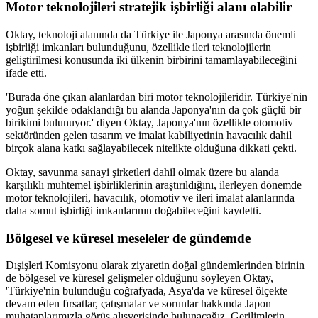
Motor teknolojileri stratejik işbirliği alanı olabilir
Oktay, teknoloji alanında da Türkiye ile Japonya arasında önemli
işbirliği imkanları bulunduğunu, özellikle ileri teknolojilerin
geliştirilmesi konusunda iki ülkenin birbirini tamamlayabileceğini
ifade etti.
'Burada öne çıkan alanlardan biri motor teknolojileridir. Türkiye'nin
yoğun şekilde odaklandığı bu alanda Japonya'nın da çok güçlü bir
birikimi bulunuyor.' diyen Oktay, Japonya'nın özellikle otomotiv
sektöründen gelen tasarım ve imalat kabiliyetinin havacılık dahil
birçok alana katkı sağlayabilecek nitelikte olduğuna dikkati çekti.
Oktay, savunma sanayi şirketleri dahil olmak üzere bu alanda
karşılıklı muhtemel işbirliklerinin araştırıldığını, ilerleyen dönemde
motor teknolojileri, havacılık, otomotiv ve ileri imalat alanlarında
daha somut işbirliği imkanlarının doğabileceğini kaydetti.
Bölgesel ve küresel meseleler de gündemde
Dışişleri Komisyonu olarak ziyaretin doğal gündemlerinden birinin
de bölgesel ve küresel gelişmeler olduğunu söyleyen Oktay,
'Türkiye'nin bulunduğu coğrafyada, Asya'da ve küresel ölçekte
devam eden fırsatlar, çatışmalar ve sorunlar hakkında Japon
muhataplarımızla görüş alışverişinde bulunacağız. Gerilimlerin