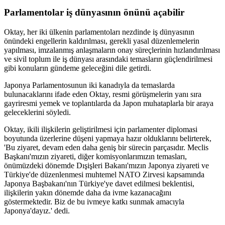
Parlamentolar iş dünyasının önünü açabilir
Oktay, her iki ülkenin parlamentoları nezdinde iş dünyasının
önündeki engellerin kaldırılması, gerekli yasal düzenlemelerin
yapılması, imzalanmış anlaşmaların onay süreçlerinin hızlandırılması
ve sivil toplum ile iş dünyası arasındaki temasların güçlendirilmesi
gibi konuların gündeme geleceğini dile getirdi.
Japonya Parlamentosunun iki kanadıyla da temaslarda
bulunacaklarını ifade eden Oktay, resmi görüşmelerin yanı sıra
gayriresmi yemek ve toplantılarda da Japon muhataplarla bir araya
geleceklerini söyledi.
Oktay, ikili ilişkilerin geliştirilmesi için parlamenter diplomasi
boyutunda üzerlerine düşeni yapmaya hazır olduklarını belirterek,
'Bu ziyaret, devam eden daha geniş bir sürecin parçasıdır. Meclis
Başkanı'mızın ziyareti, diğer komisyonlarımızın temasları,
önümüzdeki dönemde Dışişleri Bakanı'mızın Japonya ziyareti ve
Türkiye'de düzenlenmesi muhtemel NATO Zirvesi kapsamında
Japonya Başbakanı'nın Türkiye'ye davet edilmesi beklentisi,
ilişkilerin yakın dönemde daha da ivme kazanacağını
göstermektedir. Biz de bu ivmeye katkı sunmak amacıyla
Japonya'dayız.' dedi.