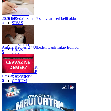
OSMANİYE
RİZE
SAKARYA
SAMSUN
SİNOP
2026 KPSS ne zaman? sınav tarihleri belli oldu
SİVAS
4
SİİRT
TEKİRDAĞ
TOKAT
TRABZON
TUNCELİ
Ankara Kedileri 27 Ülkeden Canlı Takip Ediliyor
UŞAK
5
VAN
YALOVA
YOZGAT
ZONGULDAK
ÇANAKKALE
Cevvaz ne demek?
ÇANKIRI
6
ÇORUM
İSTANBUL
İZMİR
ŞANLIURFA
ŞIRNAK