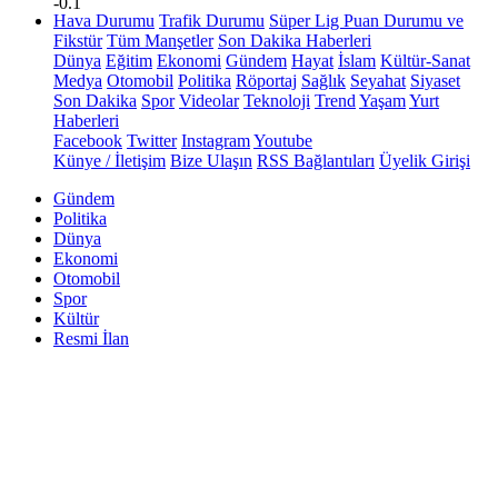
-0.1
Hava Durumu
Trafik Durumu
Süper Lig Puan Durumu ve
Fikstür
Tüm Manşetler
Son Dakika Haberleri
Dünya
Eğitim
Ekonomi
Gündem
Hayat
İslam
Kültür-Sanat
Medya
Otomobil
Politika
Röportaj
Sağlık
Seyahat
Siyaset
Son Dakika
Spor
Videolar
Teknoloji
Trend
Yaşam
Yurt
Haberleri
Facebook
Twitter
Instagram
Youtube
Künye / İletişim
Bize Ulaşın
RSS Bağlantıları
Üyelik Girişi
Gündem
Politika
Dünya
Ekonomi
Otomobil
Spor
Kültür
Resmi İlan