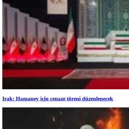
Irak: Hamaney için cenaze töreni düzenlenecek