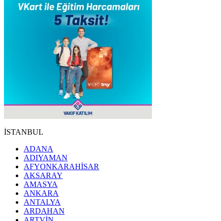
İSTANBUL
ADANA
ADIYAMAN
AFYONKARAHİSAR
AKSARAY
AMASYA
ANKARA
ANTALYA
ARDAHAN
ARTVİN