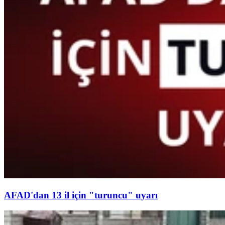
AFAD'dan 13 il için "turuncu" uyarı