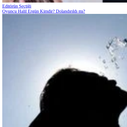
Editörün Seçtiği
Oyuncu Halil Ergün Kimdir? Dolandırıldı mı?