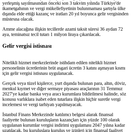
yerleşmiş sayılmasından önceki son 3 takvim yılında Türkiye'de
ikametgahının ve vergi mükellefiyetinin bulunmaması şartıyla ülke
dışında elde ettiği kazanç ve iratları 20 yıl boyunca gelir vergisinden
müstesna olacak.
Amme alacağına ilişkin tecillerde azami taksit süresi 36 aydan 72
aya, teminatsız tecil tutarı 1 milyon liraya çıkarılacak.
Gelir vergisi istisnası
Nitelikli hizmet merkezlerinde istihdam edilen nitelikli hizmet
personelinin ücretlerinin brüt asgari ücretin 3 katını aşmayan kısmı
için gelir vergisi istisnası uygulanacak.
Gerçek veya tüzel kişilerce, yurt dışında bulunan para, altın, döviz,
menkul kıymet ve diğer sermaye piyasası araçlarının 31 Temmuz
2027'ye kadar banka veya aracı kurumlara bildirilmesi halinde, söz
konusu varlıklara isabet eden tutarlara ilişkin hiçbir suretle vergi
incelemesi ve vergi tarhiyatı yapılmayacak.
İstanbul Finans Merkezinde katılımcı belgesi alarak finansal
faaliyette bulunan kuruluşların kazançları için yüzde 100 olarak
uygulanan kurumlar vergisi indirimi uygulaması 2047 yılına kadar
uzatılacak, bu kuruluşlara kuruluş ve izinleri için finansal faaliyet