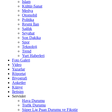
İslam
Kültür-Sanat
Medya
Otomobil
Politika
Resmi İlan
Sağlık
Seyahat
Son Dakika
Spor
Teknoloji
Trend
Yurt Haberleri
Foto Galeri
Video
Yazarlar
Röportaj
Biyografi
Anketler
Künye
İletişim
Servisler
Hava Durumu
Trafik Durumu
Süper Lig Puan Durumu ve Fikstür