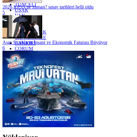
TUNCELİ
2026 KPSS ne zaman? sınav tarihleri belli oldu
UŞAK
5
VAN
YALOVA
YOZGAT
ZONGULDAK
ÇANAKKALE
Aşırı Sıcakların İnsani ve Ekonomik Faturası Büyüyor
ÇANKIRI
6
ÇORUM
İSTANBUL
İZMİR
ŞANLIURFA
ŞIRNAK