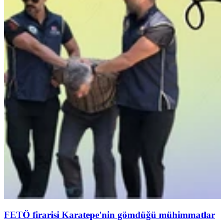
FETÖ firarisi Karatepe'nin gömdüğü mühimmatlar