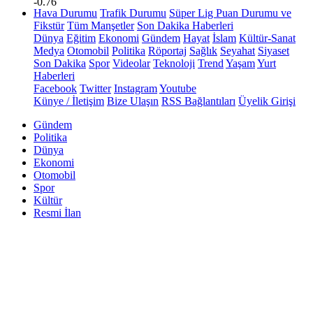
-0.76
Hava Durumu
Trafik Durumu
Süper Lig Puan Durumu ve
Fikstür
Tüm Manşetler
Son Dakika Haberleri
Dünya
Eğitim
Ekonomi
Gündem
Hayat
İslam
Kültür-Sanat
Medya
Otomobil
Politika
Röportaj
Sağlık
Seyahat
Siyaset
Son Dakika
Spor
Videolar
Teknoloji
Trend
Yaşam
Yurt
Haberleri
Facebook
Twitter
Instagram
Youtube
Künye / İletişim
Bize Ulaşın
RSS Bağlantıları
Üyelik Girişi
Gündem
Politika
Dünya
Ekonomi
Otomobil
Spor
Kültür
Resmi İlan