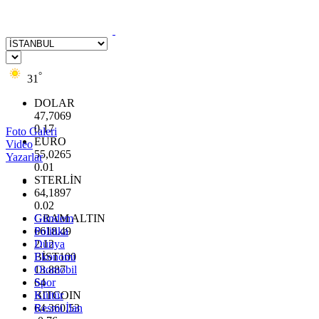
°
31
DOLAR
47,7069
0.17
Foto Galeri
EURO
Video
55,0265
Yazarlar
0.01
STERLİN
64,1897
0.02
GRAM ALTIN
Gündem
6618.49
Politika
2.12
Dünya
BİST100
Ekonomi
13.887
Otomobil
64
Spor
BITCOIN
Kültür
64.360,53
Resmi İlan