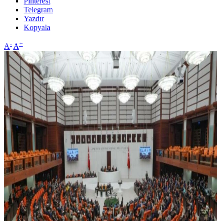
Pinterest
Telegram
Yazdır
Kopyala
-
+
A
A