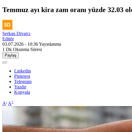
Temmuz ayı kira zam oranı yüzde 32.03 ol
Serkan Divarcı
Editör
03.07.2026 - 10:36
Yayınlanma
1 Dk
Okunma Süresi
Paylaş
Linkedin
Pinterest
Telegram
Yazdır
Kopyala
-
+
A
A