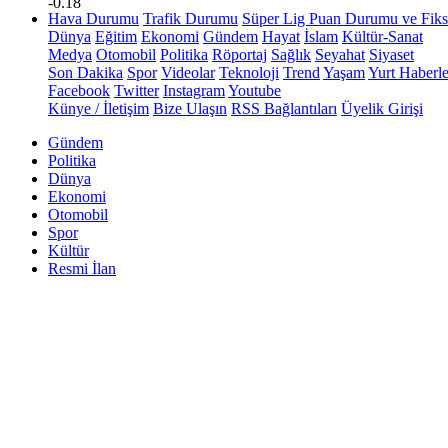
-0.18
Hava Durumu
Trafik Durumu
Süper Lig Puan Durumu ve Fiks
Dünya
Eğitim
Ekonomi
Gündem
Hayat
İslam
Kültür-Sanat
Medya
Otomobil
Politika
Röportaj
Sağlık
Seyahat
Siyaset
Son Dakika
Spor
Videolar
Teknoloji
Trend
Yaşam
Yurt Haberle
Facebook
Twitter
Instagram
Youtube
Künye / İletişim
Bize Ulaşın
RSS Bağlantıları
Üyelik Girişi
Gündem
Politika
Dünya
Ekonomi
Otomobil
Spor
Kültür
Resmi İlan