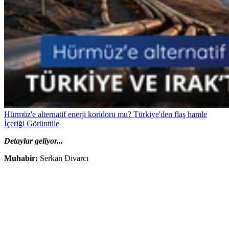
Hürmüz'e alternatif enerji koridoru mu? Türkiye'den flaş hamle
İçeriği Görüntüle
Detaylar geliyor...
Muhabir:
Serkan Divarcı