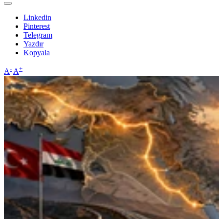
Linkedin
Pinterest
Telegram
Yazdır
Kopyala
-
+
A
A