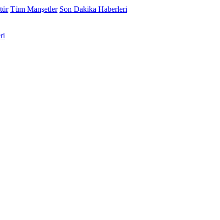
tür
Tüm Manşetler
Son Dakika Haberleri
ri