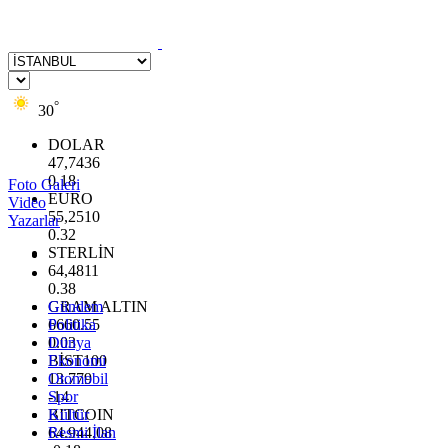
°
30
DOLAR
47,7436
0.18
Foto Galeri
EURO
Video
55,2510
Yazarlar
0.32
STERLİN
64,4811
0.38
GRAM ALTIN
Gündem
6660.55
Politika
0.03
Dünya
BİST100
Ekonomi
13.779
Otomobil
-14
Spor
BITCOIN
Kültür
64.944,08
Resmi İlan