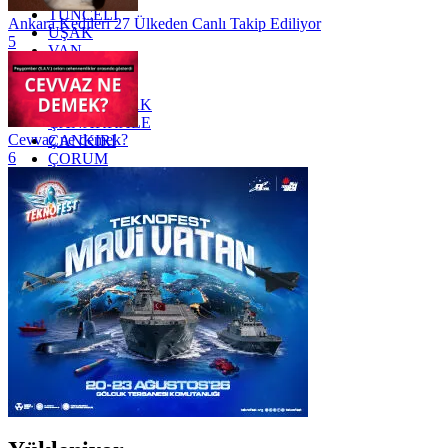
TUNCELİ
Ankara Kedileri 27 Ülkeden Canlı Takip Ediliyor
UŞAK
5
VAN
YALOVA
YOZGAT
ZONGULDAK
ÇANAKKALE
Cevvaz ne demek?
ÇANKIRI
6
ÇORUM
İSTANBUL
İZMİR
ŞANLIURFA
ŞIRNAK