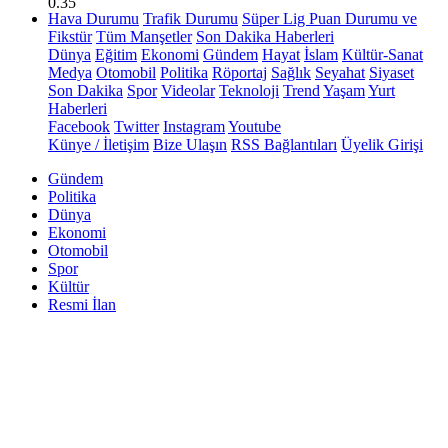
0.35
Hava Durumu
Trafik Durumu
Süper Lig Puan Durumu ve
Fikstür
Tüm Manşetler
Son Dakika Haberleri
Dünya
Eğitim
Ekonomi
Gündem
Hayat
İslam
Kültür-Sanat
Medya
Otomobil
Politika
Röportaj
Sağlık
Seyahat
Siyaset
Son Dakika
Spor
Videolar
Teknoloji
Trend
Yaşam
Yurt
Haberleri
Facebook
Twitter
Instagram
Youtube
Künye / İletişim
Bize Ulaşın
RSS Bağlantıları
Üyelik Girişi
Gündem
Politika
Dünya
Ekonomi
Otomobil
Spor
Kültür
Resmi İlan