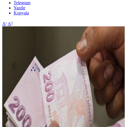
Telegram
Yazdır
Kopyala
-
+
A
A