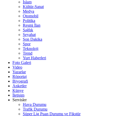
İslam
Kültür-Sanat
Medya
Otomobil
Politika
Resmi İlan
Sağlık
Seyahat
Son Dakika
Spor
Teknoloji
Trend
Yurt Haberleri
Foto Galeri
Video
Yazarlar
Röportaj
Biyografi
Anketler
Künye
İletişim
Servisler
Hava Durumu
Trafik Durumu
Süper Lig Puan Durumu ve Fikstür