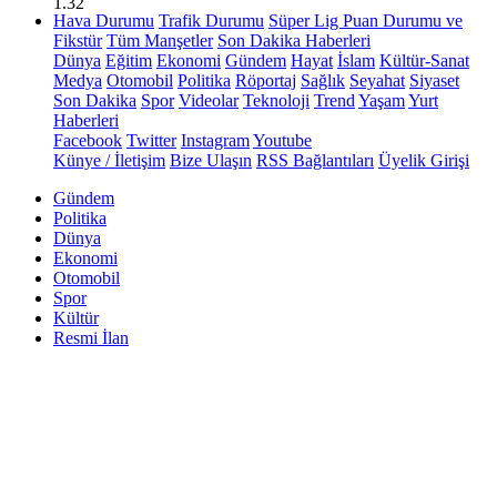
1.32
Hava Durumu
Trafik Durumu
Süper Lig Puan Durumu ve
Fikstür
Tüm Manşetler
Son Dakika Haberleri
Dünya
Eğitim
Ekonomi
Gündem
Hayat
İslam
Kültür-Sanat
Medya
Otomobil
Politika
Röportaj
Sağlık
Seyahat
Siyaset
Son Dakika
Spor
Videolar
Teknoloji
Trend
Yaşam
Yurt
Haberleri
Facebook
Twitter
Instagram
Youtube
Künye / İletişim
Bize Ulaşın
RSS Bağlantıları
Üyelik Girişi
Gündem
Politika
Dünya
Ekonomi
Otomobil
Spor
Kültür
Resmi İlan