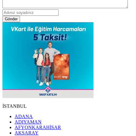
Gönder
İSTANBUL
ADANA
ADIYAMAN
AFYONKARAHİSAR
AKSARAY