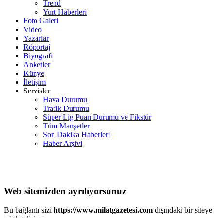
Trend
Yurt Haberleri
Foto Galeri
Video
Yazarlar
Röportaj
Biyografi
Anketler
Künye
İletişim
Servisler
Hava Durumu
Trafik Durumu
Süper Lig Puan Durumu ve Fikstür
Tüm Manşetler
Son Dakika Haberleri
Haber Arşivi
Web sitemizden ayrılıyorsunuz
Bu bağlantı sizi
https://www.milatgazetesi.com
dışındaki bir siteye