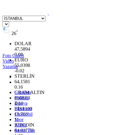
°
26
DOLAR
47,5894
0.08
Foto Galeri
EURO
Video
55,0398
Yazarlar
-0.02
STERLİN
64,1581
0.16
GRAM ALTIN
Gündem
6508.83
Politika
4.44
Dünya
BİST100
Ekonomi
13.703
Otomobil
11
Spor
BITCOIN
Kültür
64.927,78
Resmi İlan