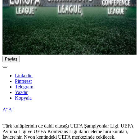
Paylaş
Linkedin
Pinterest
Telegram
Yazdır
Kopyala
-
+
A
A
Türk kulüplerinin de dahil olacağı UEFA Şampiyonlar Ligi, UEFA
Avrupa Ligi ve UEFA Konferans Ligi ikinci eleme turu kuraları,
İsviçre'nin Nyon kentindeki UEFA merkezinde çekilecek.