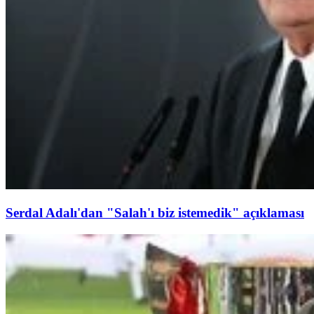
Serdal Adalı'dan "Salah'ı biz istemedik" açıklaması