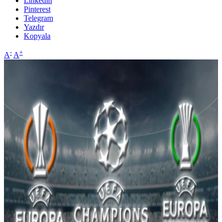
Linkedin
Pinterest
Telegram
Yazdır
Kopyala
-
+
A
A