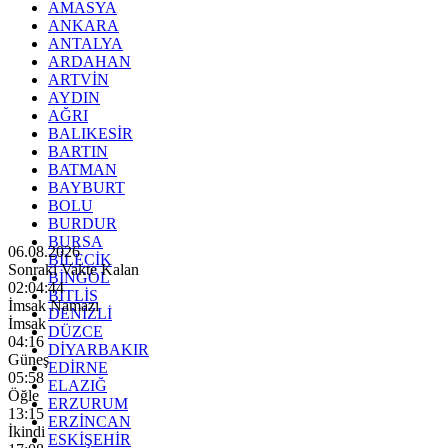
AMASYA
ANKARA
ANTALYA
ARDAHAN
ARTVİN
AYDIN
AĞRI
BALIKESİR
BARTIN
BATMAN
BAYBURT
BOLU
BURDUR
BURSA
06.08.2026
BİLECİK
Sonraki Vakte Kalan
BİNGÖL
02:04:42
BİTLİS
İmsak Namazı
DENİZLİ
İmsak
DÜZCE
04:16
DİYARBAKIR
Güneş
EDİRNE
05:58
ELAZIĞ
Öğle
ERZURUM
13:15
ERZİNCAN
İkindi
ESKİŞEHİR