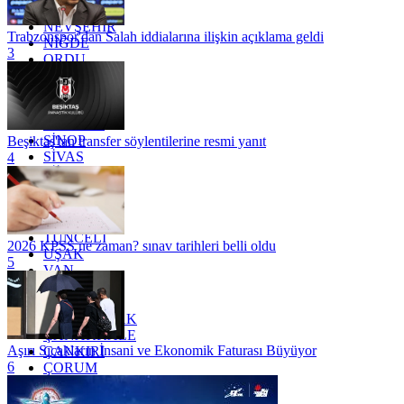
MUŞ
NEVŞEHİR
Trabzonspor'dan Salah iddialarına ilişkin açıklama geldi
NİĞDE
3
ORDU
OSMANİYE
RİZE
SAKARYA
SAMSUN
SİNOP
Beşiktaş'tan transfer söylentilerine resmi yanıt
SİVAS
4
SİİRT
TEKİRDAĞ
TOKAT
TRABZON
TUNCELİ
2026 KPSS ne zaman? sınav tarihleri belli oldu
UŞAK
5
VAN
YALOVA
YOZGAT
ZONGULDAK
ÇANAKKALE
Aşırı Sıcakların İnsani ve Ekonomik Faturası Büyüyor
ÇANKIRI
6
ÇORUM
İSTANBUL
İZMİR