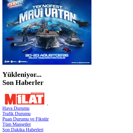
ŞANLIURFA
ŞIRNAK
Yükleniyor...
Son Haberler
Hava Durumu
Trafik Durumu
Puan Durumu ve Fikstür
Tüm Manşetler
Son Dakika Haberleri