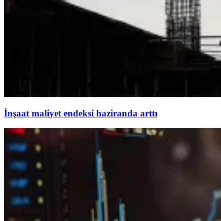
İnşaat maliyet endeksi haziranda arttı