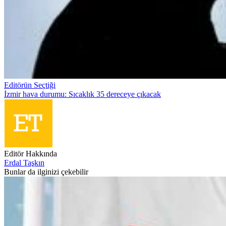
Editörün Seçtiği
İzmir hava durumu: Sıcaklık 35 dereceye çıkacak
Editör Hakkında
Erdal Taşkın
Bunlar da ilginizi çekebilir