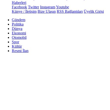
Haberleri
Facebook
Twitter
Instagram
Youtube
Künye / İletişim
Bize Ulaşın
RSS Bağlantıları
Üyelik Girişi
Gündem
Politika
Dünya
Ekonomi
Otomobil
Spor
Kültür
Resmi İlan