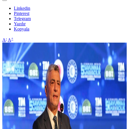
Linkedin
Pinterest
Telegram
Yazdır
Kopyala
-
+
A
A