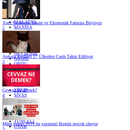
KOCAELİ
KONYA
KÜTAHYA
KİLİS
MALATYA
Aşırı Sıcakların İnsani ve Ekonomik Faturası Büyüyor
MANİSA
2
MARDİN
MERSİN
MUĞLA
MUŞ
NEVŞEHİR
Ankara Kedileri 27 Ülkeden Canlı Takip Ediliyor
NİĞDE
3
ORDU
OSMANİYE
RİZE
SAKARYA
SAMSUN
SİNOP
Cevvaz ne demek?
SİVAS
4
SİİRT
TEKİRDAĞ
TOKAT
TRABZON
TUNCELİ
Milat yazarı 2019 da yazmıştı! Bugün gerçek oluyor
UŞAK
5