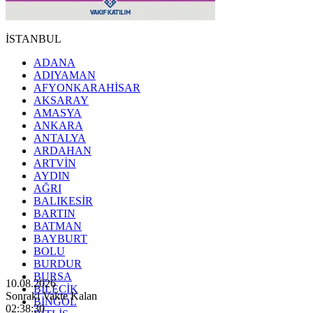
İSTANBUL
ADANA
ADIYAMAN
AFYONKARAHİSAR
AKSARAY
AMASYA
ANKARA
ANTALYA
ARDAHAN
ARTVİN
AYDIN
AĞRI
BALIKESİR
BARTIN
BATMAN
BAYBURT
BOLU
BURDUR
BURSA
10.08.2026
BİLECİK
Sonraki Vakte Kalan
BİNGÖL
02:38:28