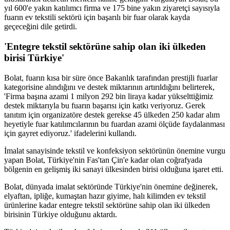
yıl 600'e yakın katılımcı firma ve 175 bine yakın ziyaretçi sayısıyla
fuarın ev tekstili sektörü için başarılı bir fuar olarak kayda
geçeceğini dile getirdi.
'Entegre tekstil sektörüne sahip olan iki ülkeden
birisi Türkiye'
Bolat, fuarın kısa bir süre önce Bakanlık tarafından prestijli fuarlar
kategorisine alındığını ve destek miktarının artırıldığını belirterek,
'Firma başına azami 1 milyon 292 bin liraya kadar yükselttiğimiz
destek miktarıyla bu fuarın başarısı için katkı veriyoruz. Gerek
tanıtım için organizatöre destek gerekse 45 ülkeden 250 kadar alım
heyetiyle fuar katılımcılarının bu fuardan azami ölçüde faydalanması
için gayret ediyoruz.' ifadelerini kullandı.
İmalat sanayisinde tekstil ve konfeksiyon sektörünün önemine vurgu
yapan Bolat, Türkiye'nin Fas'tan Çin'e kadar olan coğrafyada
bölgenin en gelişmiş iki sanayi ülkesinden birisi olduğuna işaret etti.
Bolat, dünyada imalat sektöründe Türkiye'nin önemine değinerek,
elyaftan, ipliğe, kumaştan hazır giyime, halı kilimden ev tekstil
ürünlerine kadar entegre tekstil sektörüne sahip olan iki ülkeden
birisinin Türkiye olduğunu aktardı.