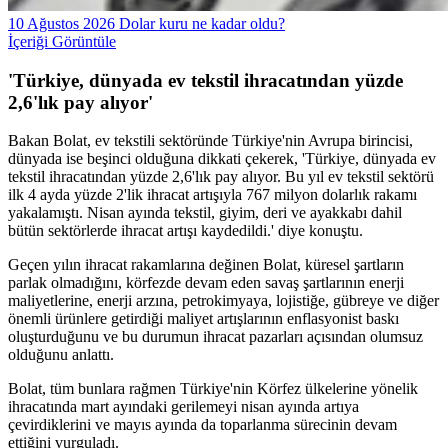
10 Ağustos 2026 Dolar kuru ne kadar oldu?
İçeriği Görüntüle
'Türkiye, dünyada ev tekstil ihracatından yüzde
2,6'lık pay alıyor'
Bakan Bolat, ev tekstili sektöründe Türkiye'nin Avrupa birincisi,
dünyada ise beşinci olduğuna dikkati çekerek, 'Türkiye, dünyada ev
tekstil ihracatından yüzde 2,6'lık pay alıyor. Bu yıl ev tekstil sektörü
ilk 4 ayda yüzde 2'lik ihracat artışıyla 767 milyon dolarlık rakamı
yakalamıştı. Nisan ayında tekstil, giyim, deri ve ayakkabı dahil
bütün sektörlerde ihracat artışı kaydedildi.' diye konuştu.
Geçen yılın ihracat rakamlarına değinen Bolat, küresel şartların
parlak olmadığını, körfezde devam eden savaş şartlarının enerji
maliyetlerine, enerji arzına, petrokimyaya, lojistiğe, gübreye ve diğer
önemli ürünlere getirdiği maliyet artışlarının enflasyonist baskı
oluşturduğunu ve bu durumun ihracat pazarları açısından olumsuz
olduğunu anlattı.
Bolat, tüm bunlara rağmen Türkiye'nin Körfez ülkelerine yönelik
ihracatında mart ayındaki gerilemeyi nisan ayında artıya
çevirdiklerini ve mayıs ayında da toparlanma sürecinin devam
ettiğini vurguladı.