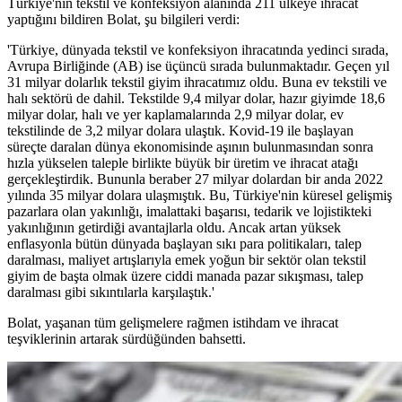
Türkiye'nin tekstil ve konfeksiyon alanında 211 ülkeye ihracat
yaptığını bildiren Bolat, şu bilgileri verdi:
'Türkiye, dünyada tekstil ve konfeksiyon ihracatında yedinci sırada,
Avrupa Birliğinde (AB) ise üçüncü sırada bulunmaktadır. Geçen yıl
31 milyar dolarlık tekstil giyim ihracatımız oldu. Buna ev tekstili ve
halı sektörü de dahil. Tekstilde 9,4 milyar dolar, hazır giyimde 18,6
milyar dolar, halı ve yer kaplamalarında 2,9 milyar dolar, ev
tekstilinde de 3,2 milyar dolara ulaştık. Kovid-19 ile başlayan
süreçte daralan dünya ekonomisinde aşının bulunmasından sonra
hızla yükselen taleple birlikte büyük bir üretim ve ihracat atağı
gerçekleştirdik. Bununla beraber 27 milyar dolardan bir anda 2022
yılında 35 milyar dolara ulaşmıştık. Bu, Türkiye'nin küresel gelişmiş
pazarlara olan yakınlığı, imalattaki başarısı, tedarik ve lojistikteki
yakınlığının getirdiği avantajlarla oldu. Ancak artan yüksek
enflasyonla bütün dünyada başlayan sıkı para politikaları, talep
daralması, maliyet artışlarıyla emek yoğun bir sektör olan tekstil
giyim de başta olmak üzere ciddi manada pazar sıkışması, talep
daralması gibi sıkıntılarla karşılaştık.'
Bolat, yaşanan tüm gelişmelere rağmen istihdam ve ihracat
teşviklerinin artarak sürdüğünden bahsetti.