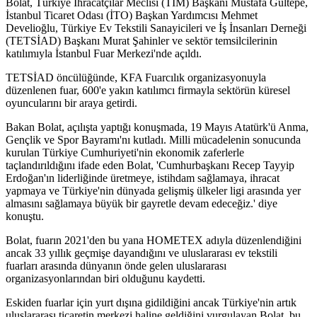
Bolat, Türkiye İhracatçılar Meclisi (TİM) Başkanı Mustafa Gültepe,
İstanbul Ticaret Odası (İTO) Başkan Yardımcısı Mehmet
Develioğlu, Türkiye Ev Tekstili Sanayicileri ve İş İnsanları Derneği
(TETSİAD) Başkanı Murat Şahinler ve sektör temsilcilerinin
katılımıyla İstanbul Fuar Merkezi'nde açıldı.
TETSİAD öncülüğünde, KFA Fuarcılık organizasyonuyla
düzenlenen fuar, 600'e yakın katılımcı firmayla sektörün küresel
oyuncularını bir araya getirdi.
Bakan Bolat, açılışta yaptığı konuşmada, 19 Mayıs Atatürk'ü Anma,
Gençlik ve Spor Bayramı'nı kutladı. Milli mücadelenin sonucunda
kurulan Türkiye Cumhuriyeti'nin ekonomik zaferlerle
taçlandırıldığını ifade eden Bolat, 'Cumhurbaşkanı Recep Tayyip
Erdoğan'ın liderliğinde üretmeye, istihdam sağlamaya, ihracat
yapmaya ve Türkiye'nin dünyada gelişmiş ülkeler ligi arasında yer
almasını sağlamaya büyük bir gayretle devam edeceğiz.' diye
konuştu.
Bolat, fuarın 2021'den bu yana HOMETEX adıyla düzenlendiğini
ancak 33 yıllık geçmişe dayandığını ve uluslararası ev tekstili
fuarları arasında dünyanın önde gelen uluslararası
organizasyonlarından biri olduğunu kaydetti.
Eskiden fuarlar için yurt dışına gidildiğini ancak Türkiye'nin artık
uluslararası ticaretin merkezi haline geldiğini vurgulayan Bolat, bu