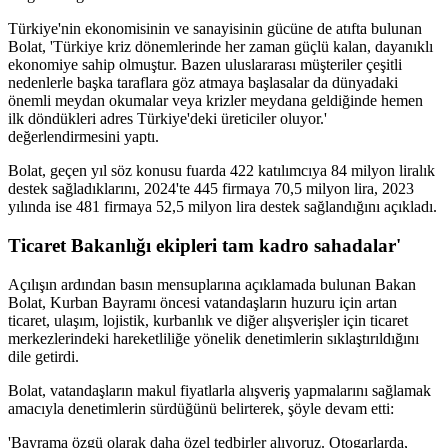
Türkiye'nin ekonomisinin ve sanayisinin gücüne de atıfta bulunan
Bolat, 'Türkiye kriz dönemlerinde her zaman güçlü kalan, dayanıklı
ekonomiye sahip olmuştur. Bazen uluslararası müşteriler çeşitli
nedenlerle başka taraflara göz atmaya başlasalar da dünyadaki
önemli meydan okumalar veya krizler meydana geldiğinde hemen
ilk döndükleri adres Türkiye'deki üreticiler oluyor.'
değerlendirmesini yaptı.
Bolat, geçen yıl söz konusu fuarda 422 katılımcıya 84 milyon liralık
destek sağladıklarını, 2024'te 445 firmaya 70,5 milyon lira, 2023
yılında ise 481 firmaya 52,5 milyon lira destek sağlandığını açıkladı.
Ticaret Bakanlığı ekipleri tam kadro sahadalar'
Açılışın ardından basın mensuplarına açıklamada bulunan Bakan
Bolat, Kurban Bayramı öncesi vatandaşların huzuru için artan
ticaret, ulaşım, lojistik, kurbanlık ve diğer alışverişler için ticaret
merkezlerindeki hareketliliğe yönelik denetimlerin sıklaştırıldığını
dile getirdi.
Bolat, vatandaşların makul fiyatlarla alışveriş yapmalarını sağlamak
amacıyla denetimlerin sürdüğünü belirterek, şöyle devam etti:
'Bayrama özgü olarak daha özel tedbirler alıyoruz. Otogarlarda,