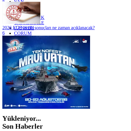
VAN
YALOVA
YOZGAT
ZONGULDAK
ÇANAKKALE
2026 LGS tercih sonuçları ne zaman açıklanacak?
ÇANKIRI
6
ÇORUM
İSTANBUL
İZMİR
ŞANLIURFA
ŞIRNAK
Yükleniyor...
Son Haberler