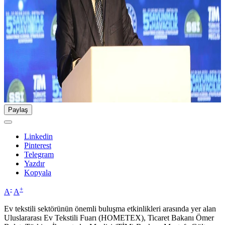
Paylaş
Linkedin
Pinterest
Telegram
Yazdır
Kopyala
-
+
A
A
Ev tekstili sektörünün önemli buluşma etkinlikleri arasında yer alan
Uluslararası Ev Tekstili Fuarı (HOMETEX), Ticaret Bakanı Ömer