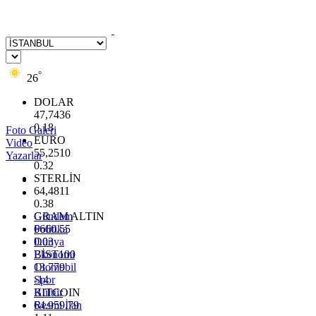
°
26
DOLAR
47,7436
0.18
Foto Galeri
EURO
Video
55,2510
Yazarlar
0.32
STERLİN
64,4811
0.38
GRAM ALTIN
Gündem
6660.55
Politika
0.03
Dünya
BİST100
Ekonomi
13.779
Otomobil
-14
Spor
BITCOIN
Kültür
64.959,79
Resmi İlan