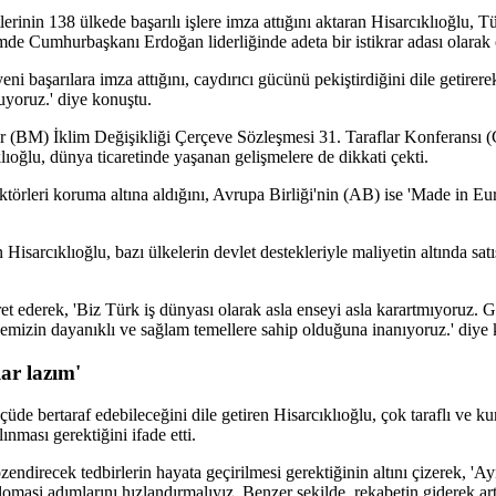
erinin 138 ülkede başarılı işlere imza attığını aktaran Hisarcıklıoğlu, T
mde Cumhurbaşkanı Erdoğan liderliğinde adeta bir istikrar adası olarak ö
i başarılara imza attığını, caydırıcı gücünü pekiştirdiğini dile getirer
uyoruz.' diye konuştu.
er (BM) İklim Değişikliği Çerçeve Sözleşmesi 31. Taraflar Konferansı 
lıoğlu, dünya ticaretinde yaşanan gelişmelere de dikkati çekti.
ektörleri koruma altına aldığını, Avrupa Birliği'nin (AB) ise 'Made in Eu
isarcıklıoğlu, bazı ülkelerin devlet destekleriyle maliyetin altında satı
ret ederek, 'Biz Türk iş dünyası olarak asla enseyi asla karartmıyoruz
izin dayanıklı ve sağlam temellere sahip olduğuna inanıyoruz.' diye 
lar lazım'
çüde bertaraf edebileceğini dile getiren Hisarcıklıoğlu, çok taraflı ve kur
nması gerektiğini ifade etti.
zendirecek tedbirlerin hayata geçirilmesi gerektiğinin altını çizerek, 
lomasi adımlarını hızlandırmalıyız. Benzer şekilde, rekabetin giderek artt