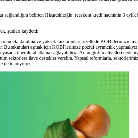
şlar sağlandığını belirten Hisarcıklıoğlu, reeskont kredi hacminin 3 aylık
ek, şunları kaydetti:
acmindeki daralma ve yüksek faiz oranları, özellikle KOBİ'lerimizin ay
 Bu sıkıntıları aşmak için KOBİ'lerimize pozitif ayrımcılık yapmalıyız, 
 piyasada önemli rahatlama sağlayabiliriz. Artan girdi maliyetleri nedeniy
üm sektörlere ilave destekler verelim. Yapısal reformlarla, sektörlerimiz
 de inanıyoruz.'