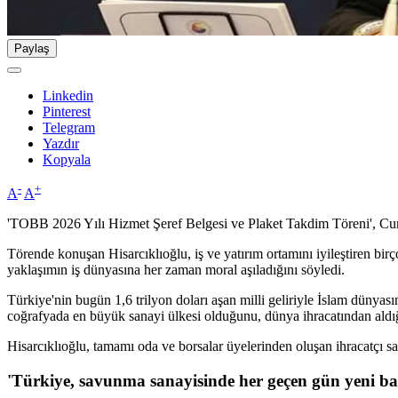
Paylaş
Linkedin
Pinterest
Telegram
Yazdır
Kopyala
-
+
A
A
'TOBB 2026 Yılı Hizmet Şeref Belgesi ve Plaket Takdim Töreni', Cu
Törende konuşan Hisarcıklıoğlu, iş ve yatırım ortamını iyileştiren b
yaklaşımın iş dünyasına her zaman moral aşıladığını söyledi.
Türkiye'nin bugün 1,6 trilyon doları aşan milli geliriyle İslam dünyası
coğrafyada en büyük sanayi ülkesi olduğunu, dünya ihracatından aldığı p
Hisarcıklıoğlu, tamamı oda ve borsalar üyelerinden oluşan ihracatçı sa
'Türkiye, savunma sanayisinde her geçen gün yeni baş