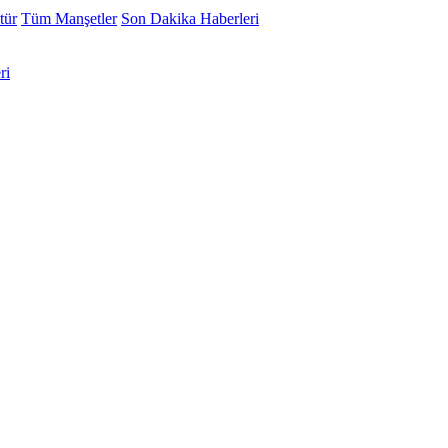
tür
Tüm Manşetler
Son Dakika Haberleri
ri