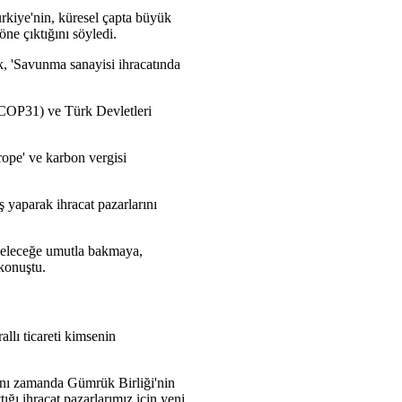
ürkiye'nin, küresel çapta büyük
ne çıktığını söyledi.
ek, 'Savunma sanayisi ihracatında
(COP31) ve Türk Devletleri
rope' ve karbon vergisi
ş yaparak ihracat pazarlarını
. Geleceğe umutla bakmaya,
konuştu.
allı ticareti kimsenin
'Aynı zamanda Gümrük Birliği'nin
ığı ihracat pazarlarımız için yeni