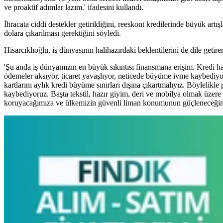
ve proaktif adımlar lazım.' ifadesini kullandı.
İhracata ciddi destekler getirildiğini, reeskont kredilerinde büyük artı
dolara çıkarılması gerektiğini söyledi.
Hisarcıklıoğlu, iş dünyasının halihazırdaki beklentilerini de dile getirer
'Şu anda iş dünyamızın en büyük sıkıntısı finansmana erişim. Kredi h
ödemeler aksıyor, ticaret yavaşlıyor, neticede büyüme ivme kaybediyor.
kartlarını aylık kredi büyüme sınırları dışına çıkartmalıyız. Böylelikle
kaybediyoruz. Başta tekstil, hazır giyim, deri ve mobilya olmak üzere t
koruyacağımıza ve ülkemizin güvenli liman konumunun güçleneceğine