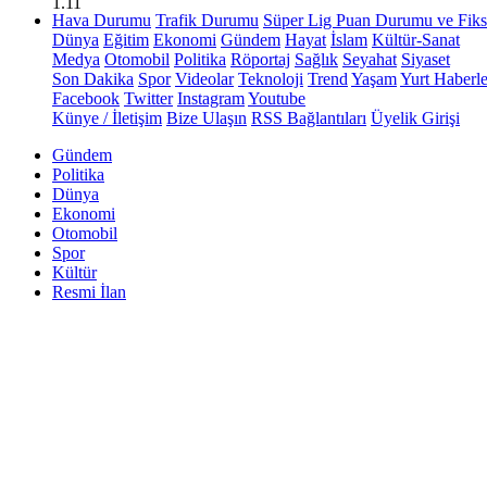
1.11
Hava Durumu
Trafik Durumu
Süper Lig Puan Durumu ve Fiks
Dünya
Eğitim
Ekonomi
Gündem
Hayat
İslam
Kültür-Sanat
Medya
Otomobil
Politika
Röportaj
Sağlık
Seyahat
Siyaset
Son Dakika
Spor
Videolar
Teknoloji
Trend
Yaşam
Yurt Haberle
Facebook
Twitter
Instagram
Youtube
Künye / İletişim
Bize Ulaşın
RSS Bağlantıları
Üyelik Girişi
Gündem
Politika
Dünya
Ekonomi
Otomobil
Spor
Kültür
Resmi İlan