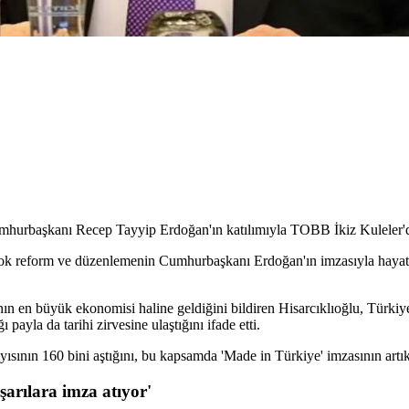
mhurbaşkanı Recep Tayyip Erdoğan'ın katılımıyla TOBB İkiz Kuleler'd
irçok reform ve düzenlemenin Cumhurbaşkanı Erdoğan'ın imzasıyla hayat
nın en büyük ekonomisi haline geldiğini bildiren Hisarcıklıoğlu, Türkiye
ayla da tarihi zirvesine ulaştığını ifade etti.
yısının 160 bini aştığını, bu kapsamda 'Made in Türkiye' imzasının artık
arılara imza atıyor'