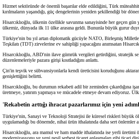
Hizmet sektöründe de önemli başarılar elde edildiğini, Türk müteahhitl
kırılmaların yaşandığı, güç dengelerinin yeniden şekillendiği bir döne
Hisarcıklıoğlu, ülkenin özellikle savunma sanayisinde her geçen gün yen
ülkemiz, dünyada ilk 11 ülke arasına geldi. Bununla büyük gurur duy
Türkiye'nin bu yıl artan diplomatik gücüyle NATO, Birleşmiş Milletl
Teşkilatı (TDT) zirvelerine ev sahipliği yapacağını anımsatan Hisarcık
Hisarcıklıoğlu, ABD'nin ilave gümrük vergileri getirdiğini, stratejik s
düzenlemeleriyle pazara girişi kısıtladığını anlattı.
Çin'in teşvik ve sübvansiyonlarla kendi üreticisini koruduğunu aktaran H
genişlettiğini belirtti.
Hisarcıklıoğlu, bu durumun rekabeti adil bir zeminden çıkardığına işa
üretmeye, yatırım yapmaya ve mücadele etmeye devam ediyoruz. Ülkem
'Rekabetin arttığı ihracat pazarlarımız için yeni adım
Türkiye'nin, Sanayi ve Teknoloji Stratejisi ile küresel riskleri büyük öl
uygulamadığı bu dönemde, nihai ürün ithalatında daha sert önlemler alı
Hisarcıklıoğlu, ara mamul ve ham madde ithalatında ise yerli üretimi ö
modernizasyonu ve yeni nesil serbest ticaret anlaşmaları gibi ticari dip