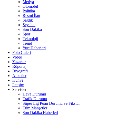
Medya
Otomobil
Politika
Resmi İlan
Sağlık
Seyahat
Son Dakika
Spor
Teknoloji
Trend
Yurt Haberleri
Foto Galeri
Video
Yazarlar
Röportaj
Biyografi
Anketler
Künye
İletişim
Servisler
Hava Durumu
Trafik Durumu
Süper Lig Puan Durumu ve Fikstür
Tüm Manşetler
Son Dakika Haberleri