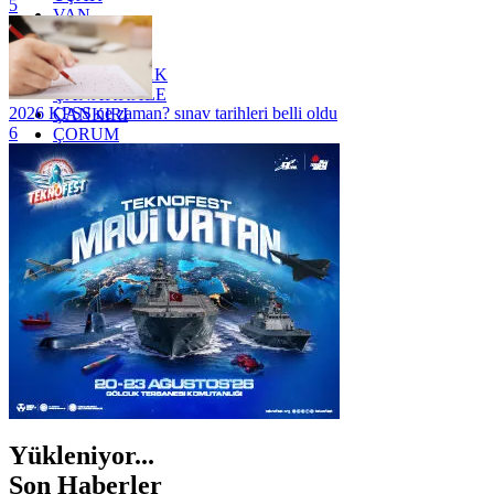
5
VAN
YALOVA
YOZGAT
ZONGULDAK
ÇANAKKALE
2026 KPSS ne zaman? sınav tarihleri belli oldu
ÇANKIRI
6
ÇORUM
İSTANBUL
İZMİR
ŞANLIURFA
ŞIRNAK
Yükleniyor...
Son Haberler