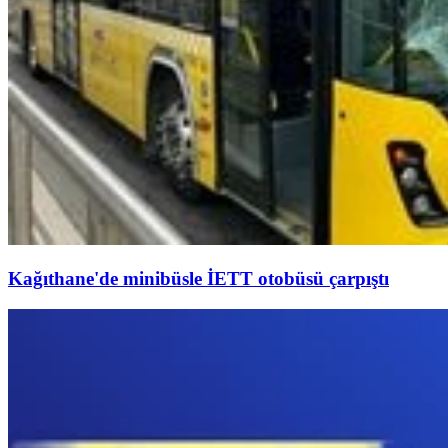
Kağıthane'de minibüsle İETT otobüsü çarpıştı