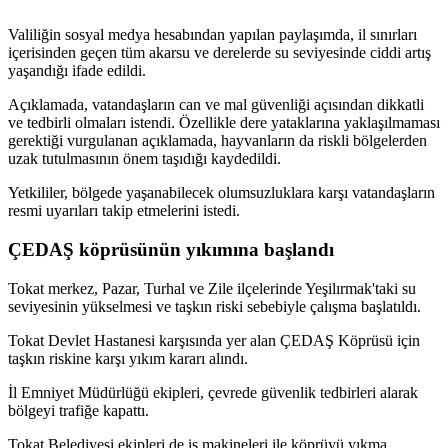
Valiliğin sosyal medya hesabından yapılan paylaşımda, il sınırları
içerisinden geçen tüm akarsu ve derelerde su seviyesinde ciddi artış
yaşandığı ifade edildi.
Açıklamada, vatandaşların can ve mal güvenliği açısından dikkatli
ve tedbirli olmaları istendi. Özellikle dere yataklarına yaklaşılmaması
gerektiği vurgulanan açıklamada, hayvanların da riskli bölgelerden
uzak tutulmasının önem taşıdığı kaydedildi.
Yetkililer, bölgede yaşanabilecek olumsuzluklara karşı vatandaşların
resmi uyarıları takip etmelerini istedi.
ÇEDAŞ köprüsünün yıkımına başlandı
Tokat merkez, Pazar, Turhal ve Zile ilçelerinde Yeşilırmak'taki su
seviyesinin yükselmesi ve taşkın riski sebebiyle çalışma başlatıldı.
Tokat Devlet Hastanesi karşısında yer alan ÇEDAŞ Köprüsü için
taşkın riskine karşı yıkım kararı alındı.
İl Emniyet Müdürlüğü ekipleri, çevrede güvenlik tedbirleri alarak
bölgeyi trafiğe kapattı.
Tokat Belediyesi ekipleri de iş makineleri ile köprüyü yıkma