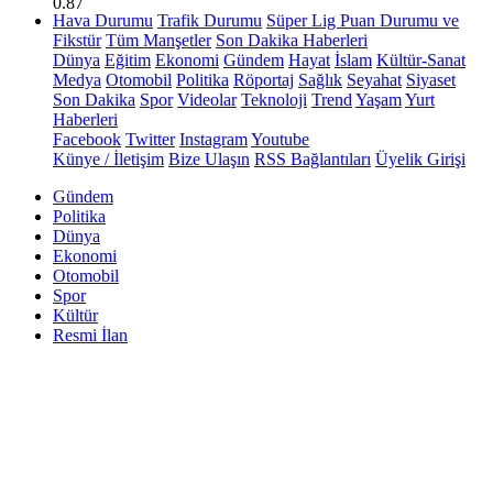
0.87
Hava Durumu
Trafik Durumu
Süper Lig Puan Durumu ve
Fikstür
Tüm Manşetler
Son Dakika Haberleri
Dünya
Eğitim
Ekonomi
Gündem
Hayat
İslam
Kültür-Sanat
Medya
Otomobil
Politika
Röportaj
Sağlık
Seyahat
Siyaset
Son Dakika
Spor
Videolar
Teknoloji
Trend
Yaşam
Yurt
Haberleri
Facebook
Twitter
Instagram
Youtube
Künye / İletişim
Bize Ulaşın
RSS Bağlantıları
Üyelik Girişi
Gündem
Politika
Dünya
Ekonomi
Otomobil
Spor
Kültür
Resmi İlan