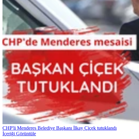
CHP'li Menderes Belediye Başkanı İlkay Çiçek tutuklandı
İçeriği Görüntüle