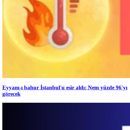
Eyyam-ı bahur İstanbul'u esir aldı: Nem yüzde 96'yı
görecek