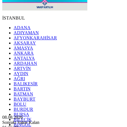
İSTANBUL
ADANA
ADIYAMAN
AFYONKARAHİSAR
AKSARAY
AMASYA
ANKARA
ANTALYA
ARDAHAN
ARTVİN
AYDIN
AĞRI
BALIKESİR
BARTIN
BATMAN
BAYBURT
BOLU
BURDUR
BURSA
08.08.2026
BİLECİK
Sonraki Vakte Kalan
BİNGÖL