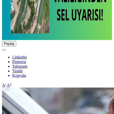
Paylaş
Linkedin
Pinterest
Telegram
Yazdır
Kopyala
-
+
A
A