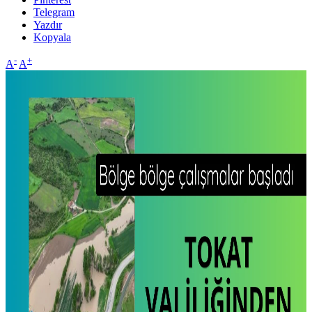
Telegram
Yazdır
Kopyala
-
+
A
A