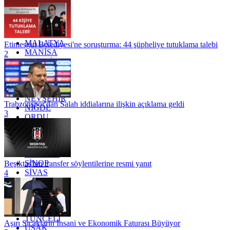
KOCAELİ
KONYA
KÜTAHYA
KİLİS
MALATYA
Etimesgut Belediyesi'ne soruşturma: 44 şüpheliye tutuklama talebi
MANİSA
2
MARDİN
MERSİN
MUĞLA
MUŞ
NEVŞEHİR
Trabzonspor'dan Salah iddialarına ilişkin açıklama geldi
NİĞDE
3
ORDU
OSMANİYE
RİZE
SAKARYA
SAMSUN
SİNOP
Beşiktaş'tan transfer söylentilerine resmi yanıt
SİVAS
4
SİİRT
TEKİRDAĞ
TOKAT
TRABZON
TUNCELİ
Aşırı Sıcakların İnsani ve Ekonomik Faturası Büyüyor
UŞAK