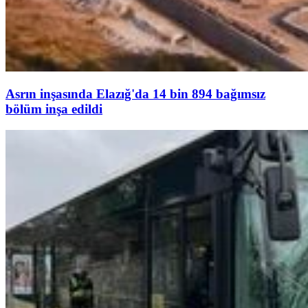
Asrın inşasında Elazığ'da 14 bin 894 bağımsız
bölüm inşa edildi