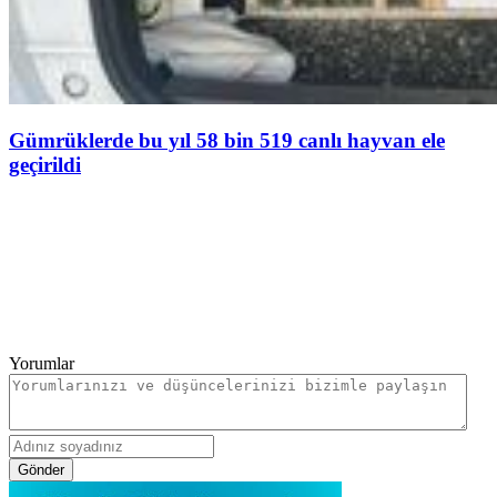
Gümrüklerde bu yıl 58 bin 519 canlı hayvan ele
geçirildi
Yorumlar
Gönder