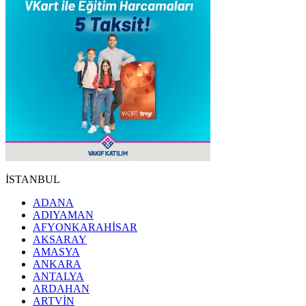
İSTANBUL
ADANA
ADIYAMAN
AFYONKARAHİSAR
AKSARAY
AMASYA
ANKARA
ANTALYA
ARDAHAN
ARTVİN