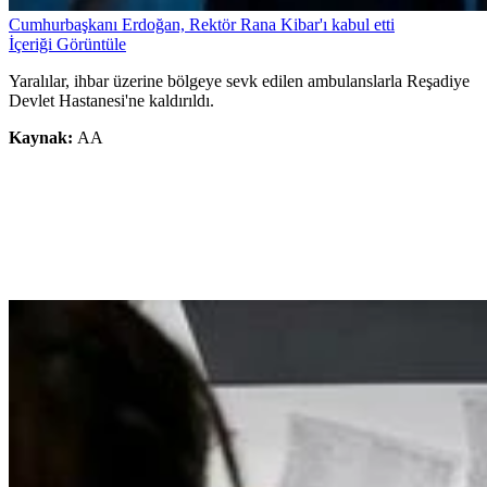
Cumhurbaşkanı Erdoğan, Rektör Rana Kibar'ı kabul etti
İçeriği Görüntüle
Yaralılar, ihbar üzerine bölgeye sevk edilen ambulanslarla Reşadiye
Devlet Hastanesi'ne kaldırıldı.
Kaynak:
AA