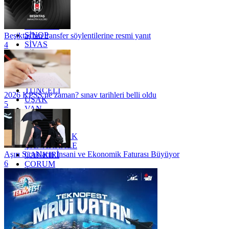
RİZE
SAKARYA
SAMSUN
SİNOP
Beşiktaş'tan transfer söylentilerine resmi yanıt
SİVAS
4
SİİRT
TEKİRDAĞ
TOKAT
TRABZON
TUNCELİ
2026 KPSS ne zaman? sınav tarihleri belli oldu
UŞAK
5
VAN
YALOVA
YOZGAT
ZONGULDAK
ÇANAKKALE
Aşırı Sıcakların İnsani ve Ekonomik Faturası Büyüyor
ÇANKIRI
6
ÇORUM
İSTANBUL
İZMİR
ŞANLIURFA
ŞIRNAK