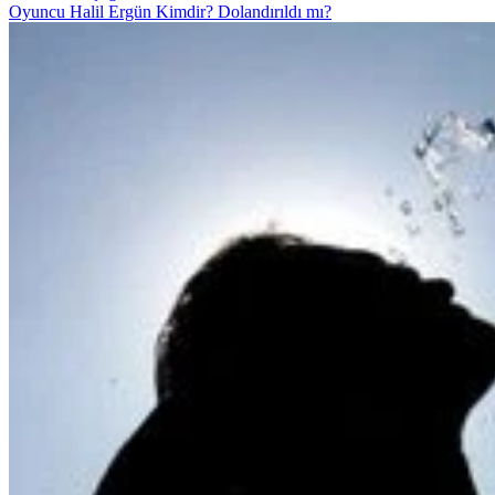
Oyuncu Halil Ergün Kimdir? Dolandırıldı mı?