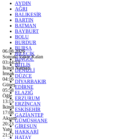
AYDIN
AĞRI
BALIKESİR
BARTIN
BATMAN
BAYBURT
BOLU
BURDUR
BURSA
06.08.2026
BİLECİK
Sonraki Vakte Kalan
BİNGÖL
03:44:51
BİTLİS
İkindi Namazı
DENİZLİ
İmsak
DÜZCE
04:16
DİYARBAKIR
Güneş
EDİRNE
05:58
ELAZIĞ
Öğle
ERZURUM
13:15
ERZİNCAN
İkindi
ESKİŞEHİR
17:08
GAZİANTEP
Akşam
GÜMÜŞHANE
20:23
GİRESUN
Yatsı
HAKKARİ
21:57
HATAY