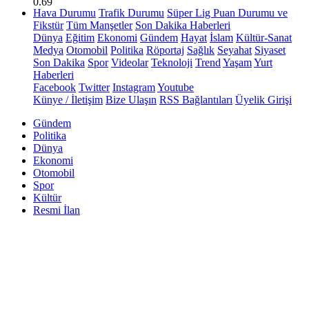
0.69
Hava Durumu
Trafik Durumu
Süper Lig Puan Durumu ve
Fikstür
Tüm Manşetler
Son Dakika Haberleri
Dünya
Eğitim
Ekonomi
Gündem
Hayat
İslam
Kültür-Sanat
Medya
Otomobil
Politika
Röportaj
Sağlık
Seyahat
Siyaset
Son Dakika
Spor
Videolar
Teknoloji
Trend
Yaşam
Yurt
Haberleri
Facebook
Twitter
Instagram
Youtube
Künye / İletişim
Bize Ulaşın
RSS Bağlantıları
Üyelik Girişi
Gündem
Politika
Dünya
Ekonomi
Otomobil
Spor
Kültür
Resmi İlan