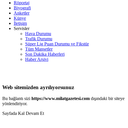
Röportaj
Biyografi
Anketler
Künye
İletişim
Servisler
Hava Durumu
Trafik Durumu
Süper Lig Puan Durumu ve Fikstür
Tüm Manşetler
Son Dakika Haberleri
Haber Arşivi
Web sitemizden ayrılıyorsunuz
Bu bağlantı sizi
https://www.milatgazetesi.com
dışındaki bir siteye
yönlendiriyor.
Sayfada Kal
Devam Et