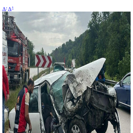
-
+
A
A