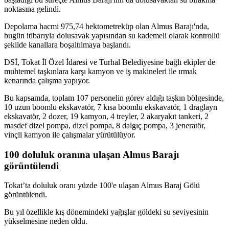
noktasına gelindi.
Depolama hacmi 975,74 hektometreküp olan Almus Barajı'nda,
bugün itibarıyla dolusavak yapısından su kademeli olarak kontrollü
şekilde kanallara boşaltılmaya başlandı.
DSİ, Tokat İl Özel İdaresi ve Turhal Belediyesine bağlı ekipler de
muhtemel taşkınlara karşı kamyon ve iş makineleri ile ırmak
kenarında çalışma yapıyor.
Bu kapsamda, toplam 107 personelin görev aldığı taşkın bölgesinde,
10 uzun boomlu ekskavatör, 7 kısa boomlu ekskavatör, 1 draglayn
ekskavatör, 2 dozer, 19 kamyon, 4 treyler, 2 akaryakıt tankeri, 2
masdef dizel pompa, dizel pompa, 8 dalgıç pompa, 3 jeneratör,
vinçli kamyon ile çalışmalar yürütülüyor.
100 doluluk oranına ulaşan Almus Barajı
görüntülendi
Tokat’ta doluluk oranı yüzde 100'e ulaşan Almus Baraj Gölü
görüntülendi.
Bu yıl özellikle kış dönemindeki yağışlar göldeki su seviyesinin
yükselmesine neden oldu.