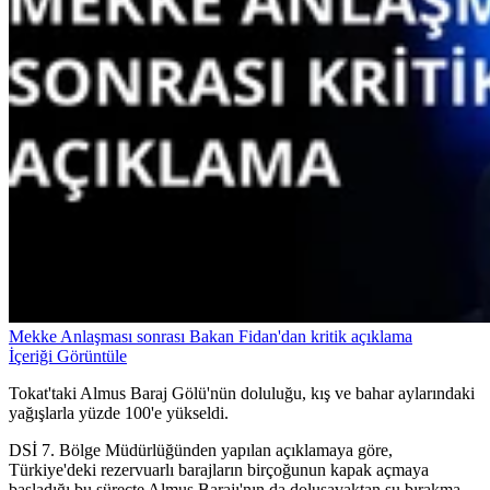
Mekke Anlaşması sonrası Bakan Fidan'dan kritik açıklama
İçeriği Görüntüle
Tokat'taki Almus Baraj Gölü'nün doluluğu, kış ve bahar aylarındaki
yağışlarla yüzde 100'e yükseldi.
DSİ 7. Bölge Müdürlüğünden yapılan açıklamaya göre,
Türkiye'deki rezervuarlı barajların birçoğunun kapak açmaya
başladığı bu süreçte Almus Barajı'nın da dolusavaktan su bırakma