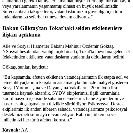
alanlarında gerekli tahliyeler tamamlanmıştır. Herhangi bir can kaybı
veya yaralanmanın yaşanmamış olması en büyük tesellimizdir.
Süreci anbean takip ediyor, vatandaşlarımızın güvenliği için tüm
imkanlarımızı seferber etmeye devam ediyoruz."
Bakan Göktaş'tan Tokat'taki selden etkilenenlere
ilişkin açıklama
Aile ve Sosyal Hizmetler Bakanı Mahinur Özdemir Göktaş,
NSosyal hesabından yaptığı açıklamada, Tokat'ta meydana gelen sel
felaketinden etkilenen vatandaşların yanlarında olduklarını belirtti.
Göktaş, şunları kaydetti:
"Bu kapsamda, afetten etkilenen vatandaşlarımızın ilk etapta acil ve
temel ihtiyaçlarının karşılanması amacıyla ilimizde faaliyet gösteren
Sosyal Yardımlaşma ve Dayanışma Vakıflarına 20 milyon lira
tutarında kaynak aktardık. SYDV ekiplerimiz, ilgili kurumlarla
koordinasyon içerisinde saha incelemelerini, hane ziyaretlerini ve
hasar tespit çalışmalarını titizlikle sürdürüyor. Psikososyal Destek
ekiplerimiz ilk andan itibaren sahada, vatandaşlarımıza psikososyal
destek hizmeti sunmaya devam ediyor. Rabb'im, ülkemizi ve
milletimizi her türlü afetten korusun."
Kaynak:
AA