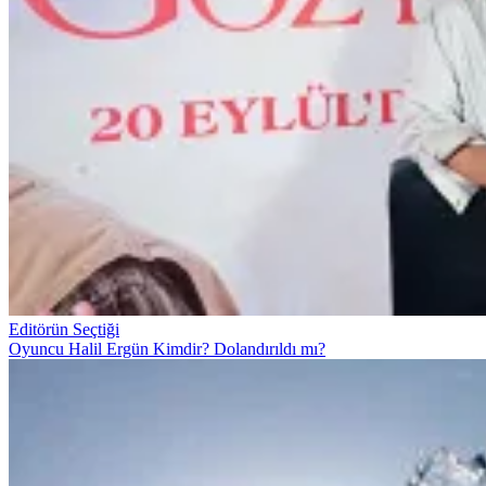
Editörün Seçtiği
Oyuncu Halil Ergün Kimdir? Dolandırıldı mı?