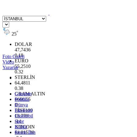
°
25
DOLAR
47,7436
0.18
Foto Galeri
EURO
Video
55,2510
Yazarlar
0.32
STERLİN
64,4811
0.38
GRAM ALTIN
Gündem
6660.55
Politika
0
Dünya
BİST100
Ekonomi
13.779
Otomobil
-14
Spor
BITCOIN
Kültür
64.815,30
Resmi İlan