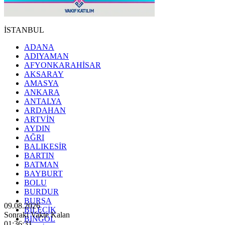
İSTANBUL
ADANA
ADIYAMAN
AFYONKARAHİSAR
AKSARAY
AMASYA
ANKARA
ANTALYA
ARDAHAN
ARTVİN
AYDIN
AĞRI
BALIKESİR
BARTIN
BATMAN
BAYBURT
BOLU
BURDUR
BURSA
09.08.2026
BİLECİK
Sonraki Vakte Kalan
BİNGÖL
01:36:30