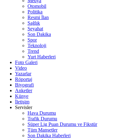
Medya
Otomobil
Politika
Resmi İlan
Sağlık
Seyahat
Son Dakika
Spor
Teknoloji
Trend
Yurt Haberleri
Foto Galeri
Video
Yazarlar
Röportaj
Biyografi
Anketler
Künye
İletişim
Servisler
Hava Durumu
Trafik Durumu
Süper Lig Puan Durumu ve Fikstür
Tüm Manşetler
Son Dakika Haberleri