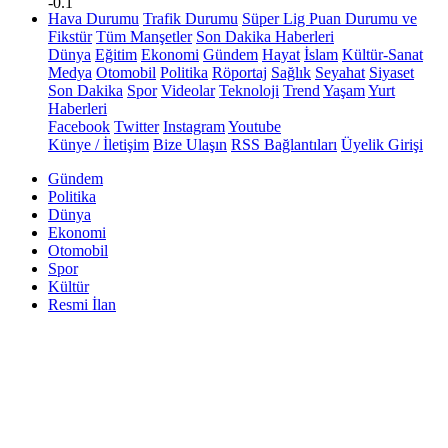
-0.1
Hava Durumu
Trafik Durumu
Süper Lig Puan Durumu ve
Fikstür
Tüm Manşetler
Son Dakika Haberleri
Dünya
Eğitim
Ekonomi
Gündem
Hayat
İslam
Kültür-Sanat
Medya
Otomobil
Politika
Röportaj
Sağlık
Seyahat
Siyaset
Son Dakika
Spor
Videolar
Teknoloji
Trend
Yaşam
Yurt
Haberleri
Facebook
Twitter
Instagram
Youtube
Künye / İletişim
Bize Ulaşın
RSS Bağlantıları
Üyelik Girişi
Gündem
Politika
Dünya
Ekonomi
Otomobil
Spor
Kültür
Resmi İlan