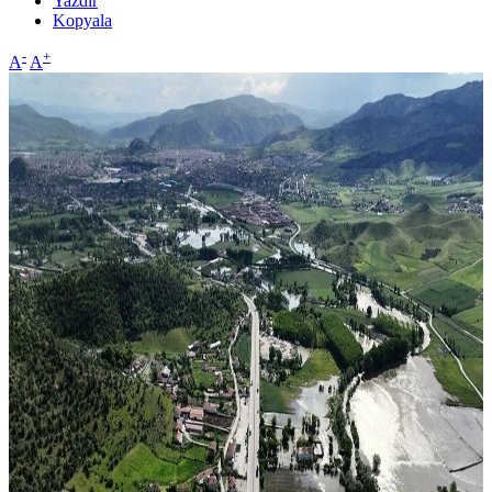
Yazdır
Kopyala
-
+
A
A