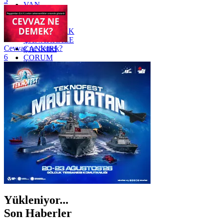
5
VAN
YALOVA
YOZGAT
ZONGULDAK
ÇANAKKALE
Cevvaz ne demek?
ÇANKIRI
6
ÇORUM
İSTANBUL
İZMİR
ŞANLIURFA
ŞIRNAK
Yükleniyor...
Son Haberler