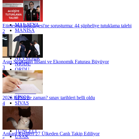
KOCAELİ
KONYA
KÜTAHYA
KİLİS
MALATYA
Etimesgut Belediyesi'ne soruşturma: 44 şüpheliye tutuklama talebi
MANİSA
2
MARDİN
MERSİN
MUĞLA
MUŞ
NEVŞEHİR
Aşırı Sıcakların İnsani ve Ekonomik Faturası Büyüyor
NİĞDE
3
ORDU
OSMANİYE
RİZE
SAKARYA
SAMSUN
SİNOP
2026 KPSS ne zaman? sınav tarihleri belli oldu
SİVAS
4
SİİRT
TEKİRDAĞ
TOKAT
TRABZON
TUNCELİ
Ankara Kedileri 27 Ülkeden Canlı Takip Ediliyor
UŞAK