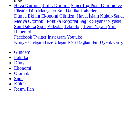
0.66
Hava Durumu
Trafik Durumu
Süper Lig Puan Durumu ve
Fikstür
Tüm Manşetler
Son Dakika Haberleri
Dünya
Eğitim
Ekonomi
Gündem
Hayat
İslam
Kültür-Sanat
Medya
Otomobil
Politika
Röportaj
Sağlık
Seyahat
Siyaset
Son Dakika
Spor
Videolar
Teknoloji
Trend
Yaşam
Yurt
Haberleri
Facebook
Twitter
Instagram
Youtube
Künye / İletişim
Bize Ulaşın
RSS Bağlantıları
Üyelik Girişi
Gündem
Politika
Dünya
Ekonomi
Otomobil
Spor
Kültür
Resmi İlan