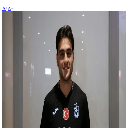
-
+
A
A