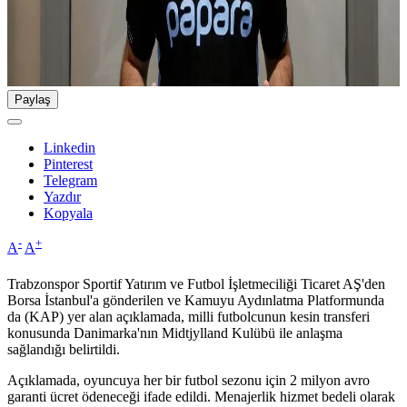
Paylaş
Linkedin
Pinterest
Telegram
Yazdır
Kopyala
-
+
A
A
Trabzonspor Sportif Yatırım ve Futbol İşletmeciliği Ticaret AŞ'den
Borsa İstanbul'a gönderilen ve Kamuyu Aydınlatma Platformunda
da (KAP) yer alan açıklamada, milli futbolcunun kesin transferi
konusunda Danimarka'nın Midtjylland Kulübü ile anlaşma
sağlandığı belirtildi.
Açıklamada, oyuncuya her bir futbol sezonu için 2 milyon avro
garanti ücret ödeneceği ifade edildi. Menajerlik hizmet bedeli olarak