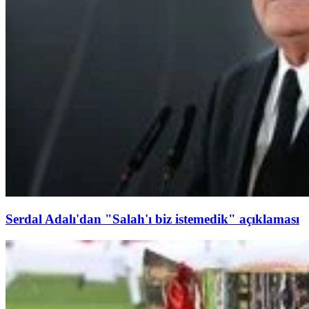
Serdal Adalı'dan "Salah'ı biz istemedik" açıklaması