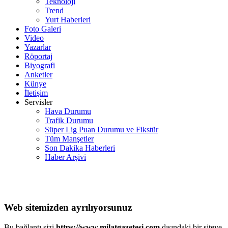
Teknoloji
Trend
Yurt Haberleri
Foto Galeri
Video
Yazarlar
Röportaj
Biyografi
Anketler
Künye
İletişim
Servisler
Hava Durumu
Trafik Durumu
Süper Lig Puan Durumu ve Fikstür
Tüm Manşetler
Son Dakika Haberleri
Haber Arşivi
Web sitemizden ayrılıyorsunuz
Bu bağlantı sizi
https://www.milatgazetesi.com
dışındaki bir siteye