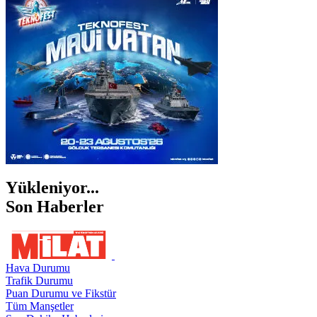
İZMİR
ŞANLIURFA
ŞIRNAK
Yükleniyor...
Son Haberler
Hava Durumu
Trafik Durumu
Puan Durumu ve Fikstür
Tüm Manşetler