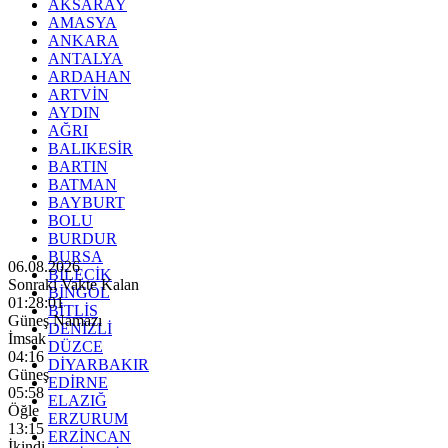
AKSARAY
AMASYA
ANKARA
ANTALYA
ARDAHAN
ARTVİN
AYDIN
AĞRI
BALIKESİR
BARTIN
BATMAN
BAYBURT
BOLU
BURDUR
BURSA
06.08.2026
BİLECİK
Sonraki Vakte Kalan
BİNGÖL
01:27:59
BİTLİS
Güneş Namazı
DENİZLİ
İmsak
DÜZCE
04:16
DİYARBAKIR
Güneş
EDİRNE
05:58
ELAZIĞ
Öğle
ERZURUM
13:15
ERZİNCAN
İkindi