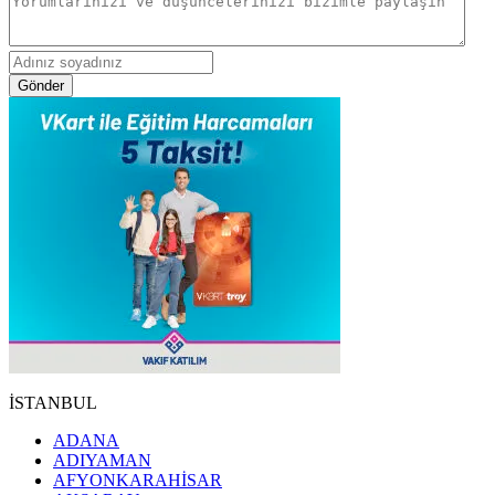
Gönder
İSTANBUL
ADANA
ADIYAMAN
AFYONKARAHİSAR