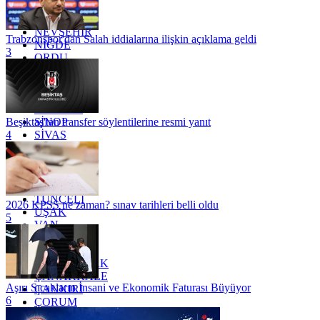
MUĞLA
MUŞ
NEVŞEHİR
Trabzonspor'dan Salah iddialarına ilişkin açıklama geldi
NİĞDE
3
ORDU
OSMANİYE
RİZE
SAKARYA
SAMSUN
SİNOP
Beşiktaş'tan transfer söylentilerine resmi yanıt
SİVAS
4
SİİRT
TEKİRDAĞ
TOKAT
TRABZON
TUNCELİ
2026 KPSS ne zaman? sınav tarihleri belli oldu
UŞAK
5
VAN
YALOVA
YOZGAT
ZONGULDAK
ÇANAKKALE
Aşırı Sıcakların İnsani ve Ekonomik Faturası Büyüyor
ÇANKIRI
6
ÇORUM
İSTANBUL