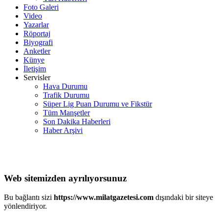
Foto Galeri
Video
Yazarlar
Röportaj
Biyografi
Anketler
Künye
İletişim
Servisler
Hava Durumu
Trafik Durumu
Süper Lig Puan Durumu ve Fikstür
Tüm Manşetler
Son Dakika Haberleri
Haber Arşivi
Web sitemizden ayrılıyorsunuz
Bu bağlantı sizi
https://www.milatgazetesi.com
dışındaki bir siteye
yönlendiriyor.