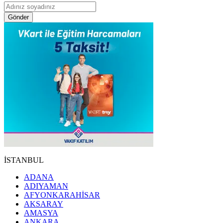
Gönder
İSTANBUL
ADANA
ADIYAMAN
AFYONKARAHİSAR
AKSARAY
AMASYA
ANKARA