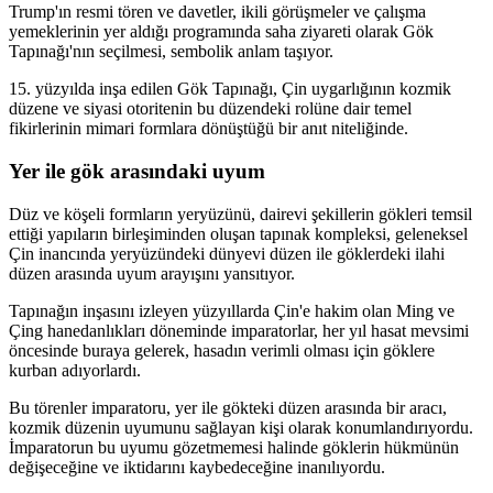
Trump'ın resmi tören ve davetler, ikili görüşmeler ve çalışma
yemeklerinin yer aldığı programında saha ziyareti olarak Gök
Tapınağı'nın seçilmesi, sembolik anlam taşıyor.
15. yüzyılda inşa edilen Gök Tapınağı, Çin uygarlığının kozmik
düzene ve siyasi otoritenin bu düzendeki rolüne dair temel
fikirlerinin mimari formlara dönüştüğü bir anıt niteliğinde.
Yer ile gök arasındaki uyum
Düz ve köşeli formların yeryüzünü, dairevi şekillerin gökleri temsil
ettiği yapıların birleşiminden oluşan tapınak kompleksi, geleneksel
Çin inancında yeryüzündeki dünyevi düzen ile göklerdeki ilahi
düzen arasında uyum arayışını yansıtıyor.
Tapınağın inşasını izleyen yüzyıllarda Çin'e hakim olan Ming ve
Çing hanedanlıkları döneminde imparatorlar, her yıl hasat mevsimi
öncesinde buraya gelerek, hasadın verimli olması için göklere
kurban adıyorlardı.
Bu törenler imparatoru, yer ile gökteki düzen arasında bir aracı,
kozmik düzenin uyumunu sağlayan kişi olarak konumlandırıyordu.
İmparatorun bu uyumu gözetmemesi halinde göklerin hükmünün
değişeceğine ve iktidarını kaybedeceğine inanılıyordu.