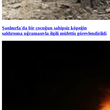
Şanlıurfa'da bir çocuğun sahipsiz köpeğin
saldırısına uğramasıyla ilgili müfettiş görevlendirildi