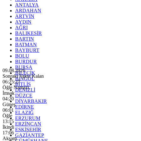
ANTALYA
ARDAHAN
ARTVİN
AYDIN
AĞRI
BALIKESİR
BARTIN
BATMAN
BAYBURT
BOLU
BURDUR
BURSA
09.08.2026
BİLECİK
Sonraki Vakte Kalan
BİNGÖL
06:25:25
BİTLİS
Öğle Namazı
DENİZLİ
İmsak
DÜZCE
04:20
DİYARBAKIR
Güneş
EDİRNE
06:01
ELAZIĞ
Öğle
ERZURUM
13:15
ERZİNCAN
İkindi
ESKİŞEHİR
17:06
GAZİANTEP
Akşam
GÜMÜŞHANE