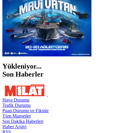
ŞIRNAK
Yükleniyor...
Son Haberler
Hava Durumu
Trafik Durumu
Puan Durumu ve Fikstür
Tüm Manşetler
Son Dakika Haberleri
Haber Arşivi
RSS