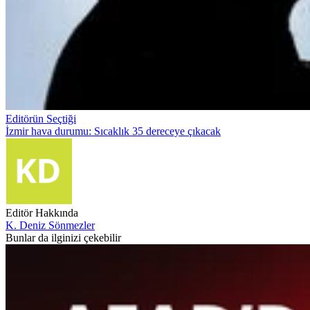
Editörün Seçtiği
İzmir hava durumu: Sıcaklık 35 dereceye çıkacak
Editör Hakkında
K. Deniz Sönmezler
Bunlar da ilginizi çekebilir