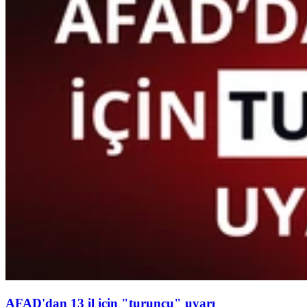
AFAD'dan 13 il için "turuncu" uyarı