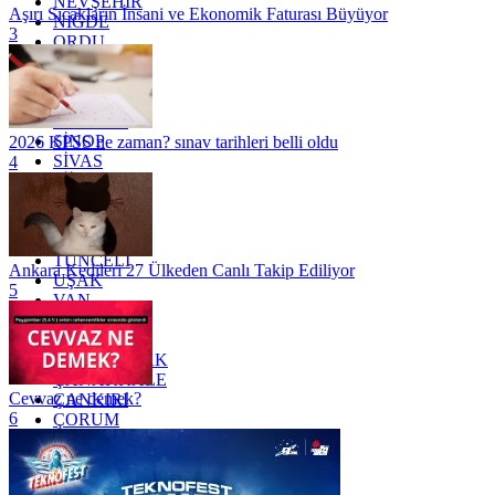
NEVŞEHİR
Aşırı Sıcakların İnsani ve Ekonomik Faturası Büyüyor
NİĞDE
3
ORDU
OSMANİYE
RİZE
SAKARYA
SAMSUN
SİNOP
2026 KPSS ne zaman? sınav tarihleri belli oldu
SİVAS
4
SİİRT
TEKİRDAĞ
TOKAT
TRABZON
TUNCELİ
Ankara Kedileri 27 Ülkeden Canlı Takip Ediliyor
UŞAK
5
VAN
YALOVA
YOZGAT
ZONGULDAK
ÇANAKKALE
Cevvaz ne demek?
ÇANKIRI
6
ÇORUM
İSTANBUL
İZMİR
ŞANLIURFA