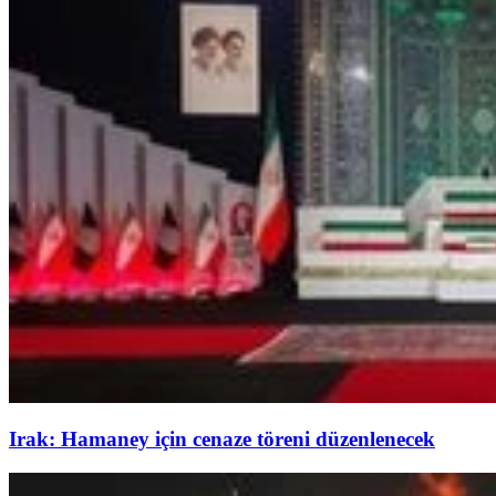
Irak: Hamaney için cenaze töreni düzenlenecek