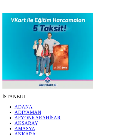
İSTANBUL
ADANA
ADIYAMAN
AFYONKARAHİSAR
AKSARAY
AMASYA
ANKARA