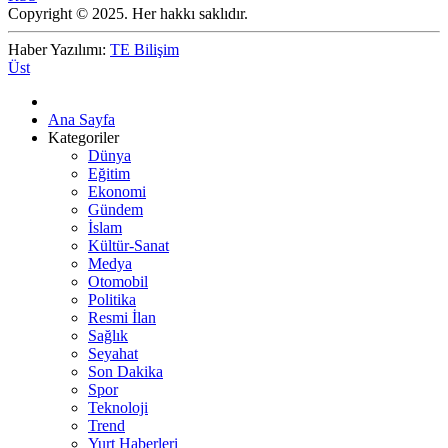
Copyright © 2025. Her hakkı saklıdır.
Haber Yazılımı:
TE Bilişim
Üst
Ana Sayfa
Kategoriler
Dünya
Eğitim
Ekonomi
Gündem
İslam
Kültür-Sanat
Medya
Otomobil
Politika
Resmi İlan
Sağlık
Seyahat
Son Dakika
Spor
Teknoloji
Trend
Yurt Haberleri