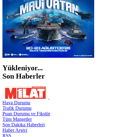
ŞIRNAK
Yükleniyor...
Son Haberler
Hava Durumu
Trafik Durumu
Puan Durumu ve Fikstür
Tüm Manşetler
Son Dakika Haberleri
Haber Arşivi
RSS