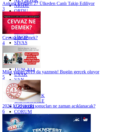
NEVŞEHİR
Ankara Kedileri 27 Ülkeden Canlı Takip Ediliyor
NİĞDE
3
ORDU
OSMANİYE
RİZE
SAKARYA
SAMSUN
SİNOP
Cevvaz ne demek?
SİVAS
4
SİİRT
TEKİRDAĞ
TOKAT
TRABZON
TUNCELİ
Milat yazarı 2019 da yazmıştı! Bugün gerçek oluyor
UŞAK
5
VAN
YALOVA
YOZGAT
ZONGULDAK
ÇANAKKALE
2026 LGS tercih sonuçları ne zaman açıklanacak?
ÇANKIRI
6
ÇORUM
İSTANBUL
İZMİR
ŞANLIURFA