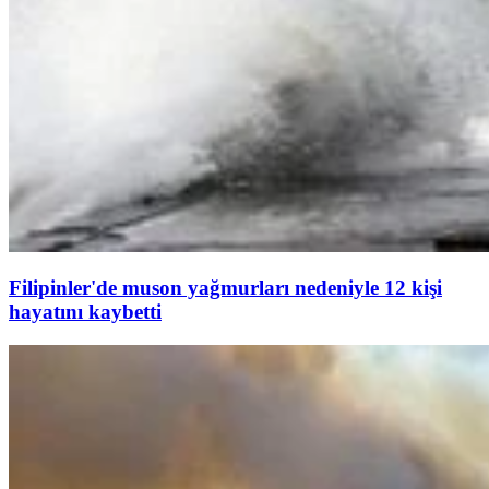
Filipinler'de muson yağmurları nedeniyle 12 kişi
hayatını kaybetti