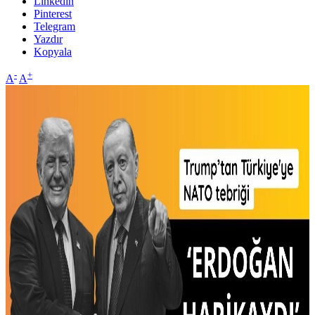
Linkedin
Pinterest
Telegram
Yazdır
Kopyala
-
+
A
A