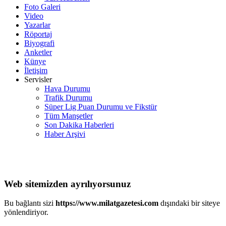
Foto Galeri
Video
Yazarlar
Röportaj
Biyografi
Anketler
Künye
İletişim
Servisler
Hava Durumu
Trafik Durumu
Süper Lig Puan Durumu ve Fikstür
Tüm Manşetler
Son Dakika Haberleri
Haber Arşivi
Web sitemizden ayrılıyorsunuz
Bu bağlantı sizi
https://www.milatgazetesi.com
dışındaki bir siteye
yönlendiriyor.