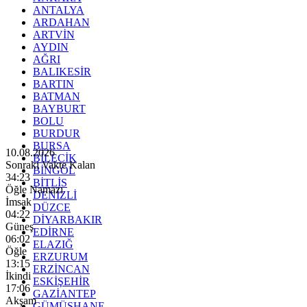
ANTALYA
ARDAHAN
ARTVİN
AYDIN
AĞRI
BALIKESİR
BARTIN
BATMAN
BAYBURT
BOLU
BURDUR
BURSA
10.08.2026
BİLECİK
Sonraki Vakte Kalan
BİNGÖL
34:21
BİTLİS
Öğle Namazı
DENİZLİ
İmsak
DÜZCE
04:22
DİYARBAKIR
Güneş
EDİRNE
06:02
ELAZIĞ
Öğle
ERZURUM
13:15
ERZİNCAN
İkindi
ESKİŞEHİR
17:06
GAZİANTEP
Akşam
GÜMÜŞHANE