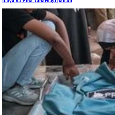
İtalya'da Etna Yanardağı patladı