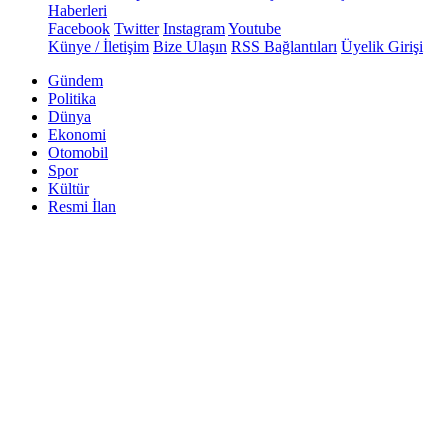
Haberleri
Facebook
Twitter
Instagram
Youtube
Künye / İletişim
Bize Ulaşın
RSS Bağlantıları
Üyelik Girişi
Gündem
Politika
Dünya
Ekonomi
Otomobil
Spor
Kültür
Resmi İlan