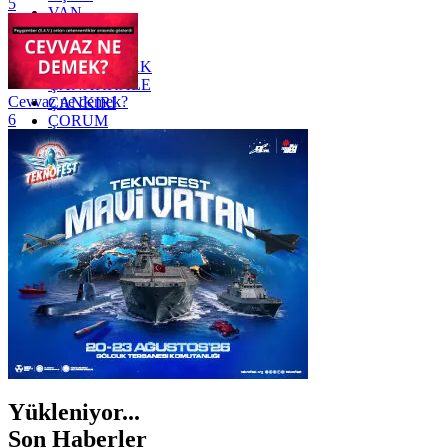
5
VAN
YALOVA
YOZGAT
ZONGULDAK
ÇANAKKALE
Cevvaz ne demek?
ÇANKIRI
6
ÇORUM
İSTANBUL
İZMİR
ŞANLIURFA
ŞIRNAK
Yükleniyor...
Son Haberler