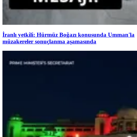
İranlı yetkili: Hürmüz Boğazı konusunda Umman'la
müzakereler sonuçlanma aşamasında