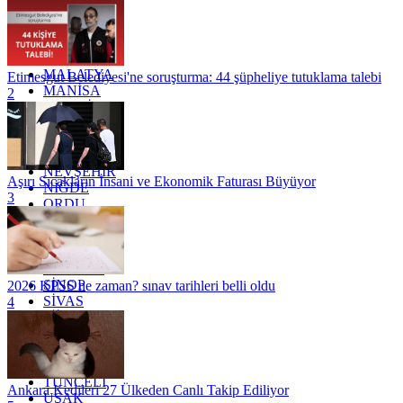
KOCAELİ
KONYA
KÜTAHYA
KİLİS
MALATYA
Etimesgut Belediyesi'ne soruşturma: 44 şüpheliye tutuklama talebi
MANİSA
2
MARDİN
MERSİN
MUĞLA
MUŞ
NEVŞEHİR
Aşırı Sıcakların İnsani ve Ekonomik Faturası Büyüyor
NİĞDE
3
ORDU
OSMANİYE
RİZE
SAKARYA
SAMSUN
SİNOP
2026 KPSS ne zaman? sınav tarihleri belli oldu
SİVAS
4
SİİRT
TEKİRDAĞ
TOKAT
TRABZON
TUNCELİ
Ankara Kedileri 27 Ülkeden Canlı Takip Ediliyor
UŞAK