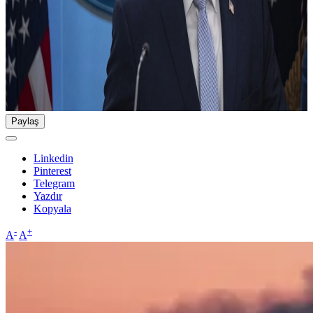
Paylaş
Linkedin
Pinterest
Telegram
Yazdır
Kopyala
-
+
A
A