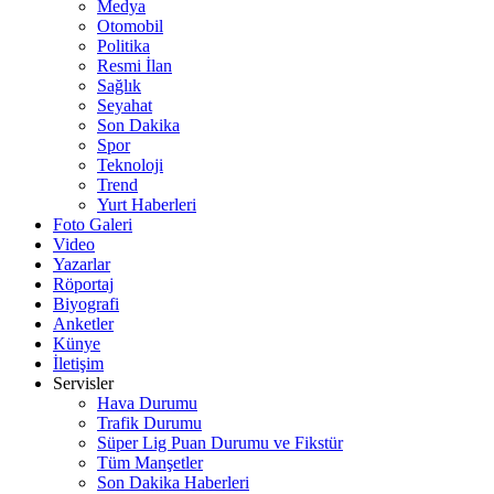
Medya
Otomobil
Politika
Resmi İlan
Sağlık
Seyahat
Son Dakika
Spor
Teknoloji
Trend
Yurt Haberleri
Foto Galeri
Video
Yazarlar
Röportaj
Biyografi
Anketler
Künye
İletişim
Servisler
Hava Durumu
Trafik Durumu
Süper Lig Puan Durumu ve Fikstür
Tüm Manşetler
Son Dakika Haberleri