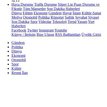
-0.15
Hava Durumu
Trafik Durumu
Süper Lig Puan Durumu ve
Fikstür
Tüm Manşetler
Son Dakika Haberleri
Dünya
Eğitim
Ekonomi
Gündem
Hayat
İslam
Kültür-Sanat
Medya
Otomobil
Politika
Röportaj
Sağlık
Seyahat
Siyaset
Son Dakika
Spor
Videolar
Teknoloji
Trend
Yaşam
Yurt
Haberleri
Facebook
Twitter
Instagram
Youtube
Künye / İletişim
Bize Ulaşın
RSS Bağlantıları
Üyelik Girişi
Gündem
Politika
Dünya
Ekonomi
Otomobil
Spor
Kültür
Resmi İlan