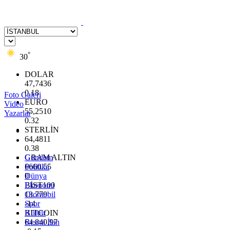
°
30
DOLAR
47,7436
0.18
Foto Galeri
EURO
Video
55,2510
Yazarlar
0.32
STERLİN
64,4811
0.38
GRAM ALTIN
Gündem
6660.55
Politika
0
Dünya
BİST100
Ekonomi
13.779
Otomobil
-14
Spor
BITCOIN
Kültür
64.840,97
Resmi İlan