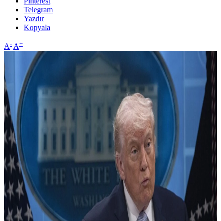
Pinterest
Telegram
Yazdır
Kopyala
-
+
A
A