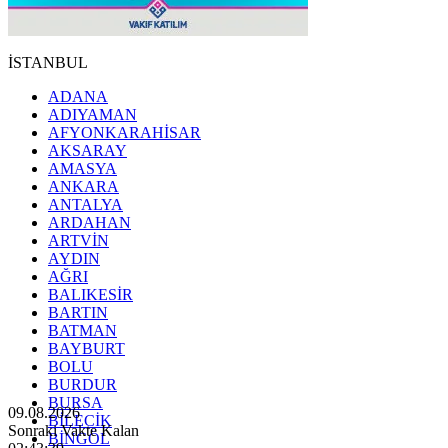
İSTANBUL
ADANA
ADIYAMAN
AFYONKARAHİSAR
AKSARAY
AMASYA
ANKARA
ANTALYA
ARDAHAN
ARTVİN
AYDIN
AĞRI
BALIKESİR
BARTIN
BATMAN
BAYBURT
BOLU
BURDUR
BURSA
09.08.2026
BİLECİK
Sonraki Vakte Kalan
BİNGÖL