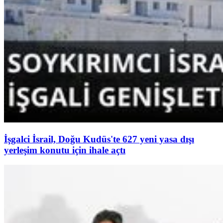
İşgalci İsrail, Doğu Kudüs'te 627 yeni yasa dışı
yerleşim konutu için ihale açtı