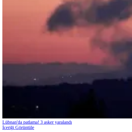
Lübnan'da patlama! 3 asker yaralandı
İçeriği Görüntüle