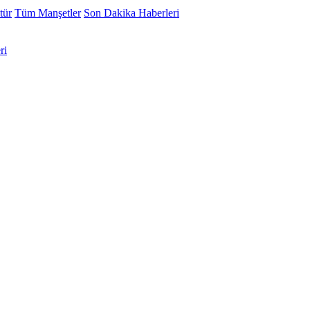
tür
Tüm Manşetler
Son Dakika Haberleri
ri