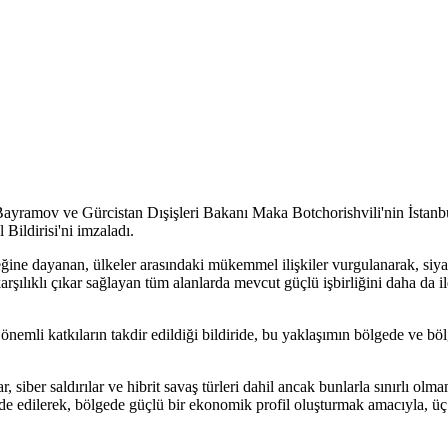
yramov ve Gürcistan Dışişleri Bakanı Maka Botchorishvili'nin İstanbu
Bildirisi'ni imzaladı.
eğine dayanan, ülkeler arasındaki mükemmel ilişkiler vurgulanarak, siyas
karşılıklı çıkar sağlayan tüm alanlarda mevcut güçlü işbirliğini daha da il
an önemli katkıların takdir edildiği bildiride, bu yaklaşımın bölgede ve 
, siber saldırılar ve hibrit savaş türleri dahil ancak bunlarla sınırlı olm
de edilerek, bölgede güçlü bir ekonomik profil oluşturmak amacıyla, üç 