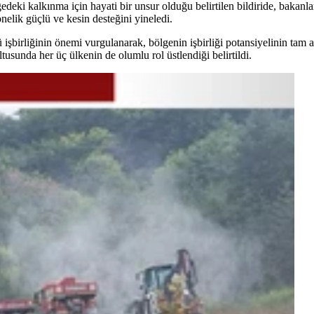
eki kalkınma için hayati bir unsur olduğu belirtilen bildiride, bakanlar,
elik güçlü ve kesin desteğini yineledi.
 işbirliğinin önemi vurgulanarak, bölgenin işbirliği potansiyelinin tam 
usunda her üç ülkenin de olumlu rol üstlendiği belirtildi.