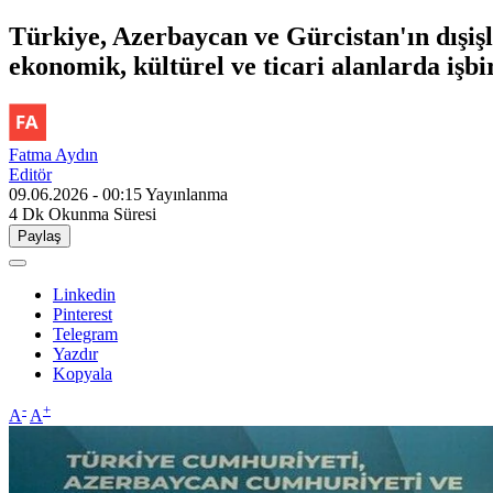
Türkiye, Azerbaycan ve Gürcistan'ın dışişle
ekonomik, kültürel ve ticari alanlarda işbir
Fatma Aydın
Editör
09.06.2026 - 00:15
Yayınlanma
4 Dk
Okunma Süresi
Paylaş
Linkedin
Pinterest
Telegram
Yazdır
Kopyala
-
+
A
A