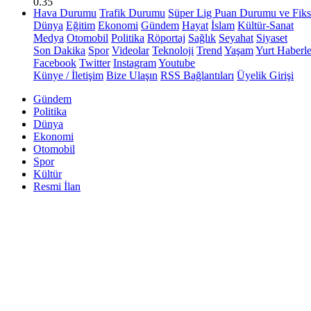
0.35
Hava Durumu
Trafik Durumu
Süper Lig Puan Durumu ve Fiks
Dünya
Eğitim
Ekonomi
Gündem
Hayat
İslam
Kültür-Sanat
Medya
Otomobil
Politika
Röportaj
Sağlık
Seyahat
Siyaset
Son Dakika
Spor
Videolar
Teknoloji
Trend
Yaşam
Yurt Haberle
Facebook
Twitter
Instagram
Youtube
Künye / İletişim
Bize Ulaşın
RSS Bağlantıları
Üyelik Girişi
Gündem
Politika
Dünya
Ekonomi
Otomobil
Spor
Kültür
Resmi İlan