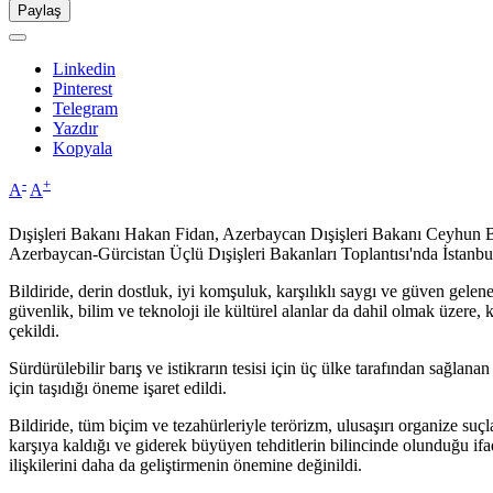
Paylaş
Linkedin
Pinterest
Telegram
Yazdır
Kopyala
-
+
A
A
Dışişleri Bakanı Hakan Fidan, Azerbaycan Dışişleri Bakanı Ceyhun Ba
Azerbaycan-Gürcistan Üçlü Dışişleri Bakanları Toplantısı'nda İstanbul 
Bildiride, derin dostluk, iyi komşuluk, karşılıklı saygı ve güven gelen
güvenlik, bilim ve teknoloji ile kültürel alanlar da dahil olmak üzere, 
çekildi.
Sürdürülebilir barış ve istikrarın tesisi için üç ülke tarafından sağlan
için taşıdığı öneme işaret edildi.
Bildiride, tüm biçim ve tezahürleriyle terörizm, ulusaşırı organize suçlar
karşıya kaldığı ve giderek büyüyen tehditlerin bilincinde olunduğu ifa
ilişkilerini daha da geliştirmenin önemine değinildi.