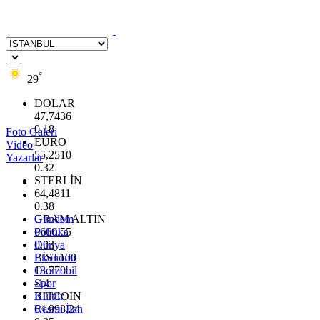
°
29
DOLAR
47,7436
0.18
Foto Galeri
EURO
Video
55,2510
Yazarlar
0.32
STERLİN
64,4811
0.38
GRAM ALTIN
Gündem
6660.55
Politika
0.03
Dünya
BİST100
Ekonomi
13.779
Otomobil
-14
Spor
BITCOIN
Kültür
64.998,24
Resmi İlan