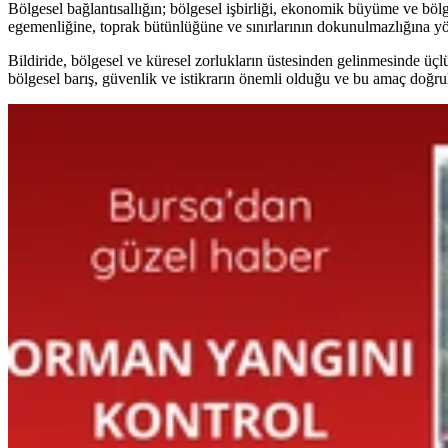
Bölgesel bağlantısallığın; bölgesel işbirliği, ekonomik büyüme ve bölged
egemenliğine, toprak bütünlüğüne ve sınırlarının dokunulmazlığına yön
Bildiride, bölgesel ve küresel zorlukların üstesinden gelinmesinde üçlü
bölgesel barış, güvenlik ve istikrarın önemli olduğu ve bu amaç doğrult