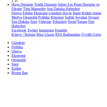
1.11
Hava Durumu
Trafik Durumu
Süper Lig Puan Durumu ve
Fikstür
Tüm Manşetler
Son Dakika Haberleri
Dünya
Eğitim
Ekonomi
Gündem
Hayat
İslam
Kültür-Sanat
Medya
Otomobil
Politika
Röportaj
Sağlık
Seyahat
Siyaset
Son Dakika
Spor
Videolar
Teknoloji
Trend
Yaşam
Yurt
Haberleri
Facebook
Twitter
Instagram
Youtube
Künye / İletişim
Bize Ulaşın
RSS Bağlantıları
Üyelik Girişi
Gündem
Politika
Dünya
Ekonomi
Otomobil
Spor
Kültür
Resmi İlan