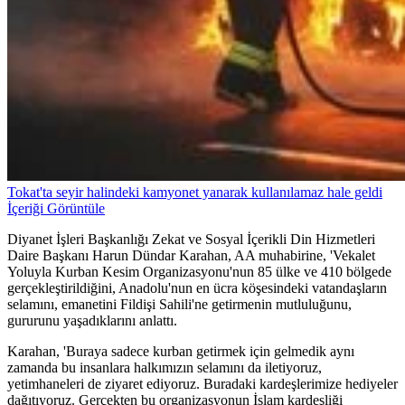
Tokat'ta seyir halindeki kamyonet yanarak kullanılamaz hale geldi
İçeriği Görüntüle
Diyanet İşleri Başkanlığı Zekat ve Sosyal İçerikli Din Hizmetleri
Daire Başkanı Harun Dündar Karahan, AA muhabirine, 'Vekalet
Yoluyla Kurban Kesim Organizasyonu'nun 85 ülke ve 410 bölgede
gerçekleştirildiğini, Anadolu'nun en ücra köşesindeki vatandaşların
selamını, emanetini Fildişi Sahili'ne getirmenin mutluluğunu,
gururunu yaşadıklarını anlattı.
Karahan, 'Buraya sadece kurban getirmek için gelmedik aynı
zamanda bu insanlara halkımızın selamını da iletiyoruz,
yetimhaneleri de ziyaret ediyoruz. Buradaki kardeşlerimize hediyeler
dağıtıyoruz. Gerçekten bu organizasyonun İslam kardeşliği