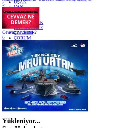
UŞAK
5
VAN
YALOVA
YOZGAT
ZONGULDAK
ÇANAKKALE
Cevvaz ne demek?
ÇANKIRI
6
ÇORUM
İSTANBUL
İZMİR
ŞANLIURFA
ŞIRNAK
Yükleniyor...