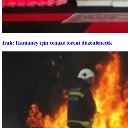
Irak: Hamaney için cenaze töreni düzenlenecek