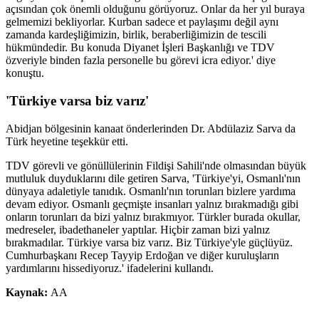
açısından çok önemli olduğunu görüyoruz. Onlar da her yıl buraya
gelmemizi bekliyorlar. Kurban sadece et paylaşımı değil aynı
zamanda kardeşliğimizin, birlik, beraberliğimizin de tescili
hükmündedir. Bu konuda Diyanet İşleri Başkanlığı ve TDV
özveriyle binden fazla personelle bu görevi icra ediyor.' diye
konuştu.
'Türkiye varsa biz varız'
Abidjan bölgesinin kanaat önderlerinden Dr. Abdülaziz Sarva da
Türk heyetine teşekkür etti.
TDV görevli ve gönüllülerinin Fildişi Sahili'nde olmasından büyük
mutluluk duyduklarını dile getiren Sarva, 'Türkiye'yi, Osmanlı'nın
dünyaya adaletiyle tanıdık. Osmanlı'nın torunları bizlere yardıma
devam ediyor. Osmanlı geçmişte insanları yalnız bırakmadığı gibi
onların torunları da bizi yalnız bırakmıyor. Türkler burada okullar,
medreseler, ibadethaneler yaptılar. Hiçbir zaman bizi yalnız
bırakmadılar. Türkiye varsa biz varız. Biz Türkiye'yle güçlüyüz.
Cumhurbaşkanı Recep Tayyip Erdoğan ve diğer kuruluşların
yardımlarını hissediyoruz.' ifadelerini kullandı.
Kaynak:
AA