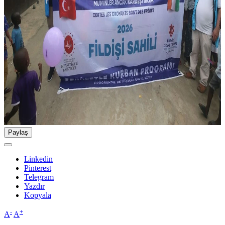
Paylaş
Linkedin
Pinterest
Telegram
Yazdır
Kopyala
-
+
A
A