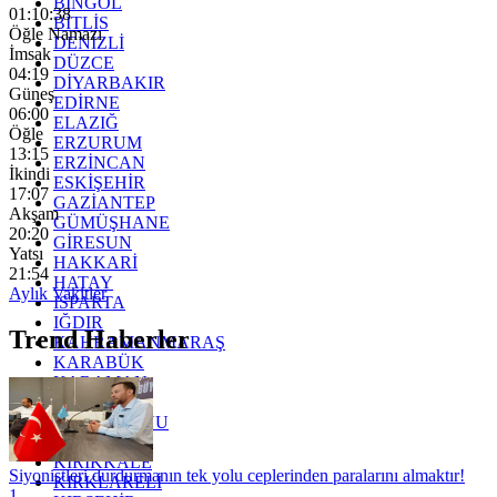
BİNGÖL
01:10:36
BİTLİS
Öğle Namazı
DENİZLİ
İmsak
DÜZCE
04:19
DİYARBAKIR
Güneş
EDİRNE
06:00
ELAZIĞ
Öğle
ERZURUM
13:15
ERZİNCAN
İkindi
ESKİŞEHİR
17:07
GAZİANTEP
Akşam
GÜMÜŞHANE
20:20
GİRESUN
Yatsı
HAKKARİ
21:54
HATAY
Aylık Vakitler
ISPARTA
IĞDIR
Trend Haberler
KAHRAMANMARAŞ
KARABÜK
KARAMAN
KARS
KASTAMONU
KAYSERİ
KIRIKKALE
Siyonistleri durdurmanın tek yolu ceplerinden paralarını almaktır!
KIRKLARELİ
1