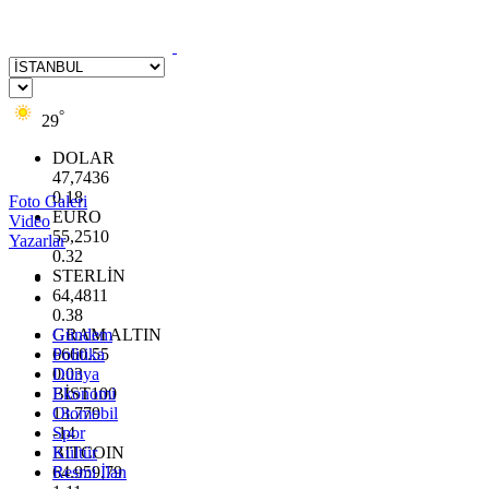
°
29
DOLAR
47,7436
0.18
Foto Galeri
EURO
Video
55,2510
Yazarlar
0.32
STERLİN
64,4811
0.38
GRAM ALTIN
Gündem
6660.55
Politika
0.03
Dünya
BİST100
Ekonomi
13.779
Otomobil
-14
Spor
BITCOIN
Kültür
64.959,79
Resmi İlan