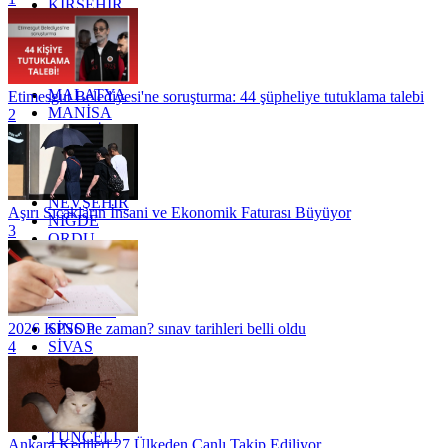
KIRŞEHİR
KOCAELİ
KONYA
KÜTAHYA
KİLİS
MALATYA
Etimesgut Belediyesi'ne soruşturma: 44 şüpheliye tutuklama talebi
MANİSA
2
MARDİN
MERSİN
MUĞLA
MUŞ
NEVŞEHİR
Aşırı Sıcakların İnsani ve Ekonomik Faturası Büyüyor
NİĞDE
3
ORDU
OSMANİYE
RİZE
SAKARYA
SAMSUN
SİNOP
2026 KPSS ne zaman? sınav tarihleri belli oldu
SİVAS
4
SİİRT
TEKİRDAĞ
TOKAT
TRABZON
TUNCELİ
Ankara Kedileri 27 Ülkeden Canlı Takip Ediliyor