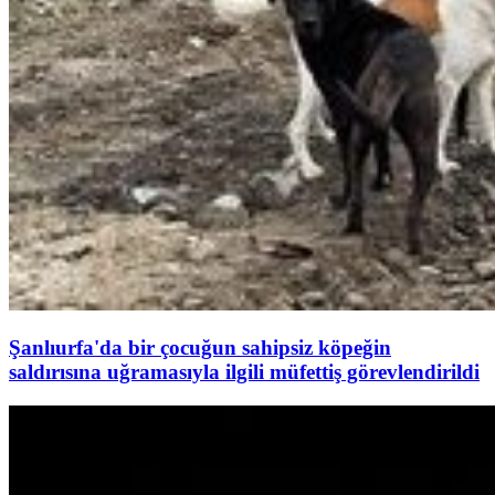
Şanlıurfa'da bir çocuğun sahipsiz köpeğin
saldırısına uğramasıyla ilgili müfettiş görevlendirildi