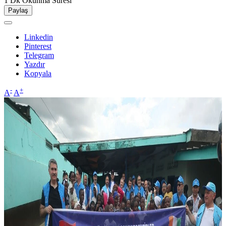
1 Dk
Okunma Süresi
Paylaş
Linkedin
Pinterest
Telegram
Yazdır
Kopyala
-
+
A
A