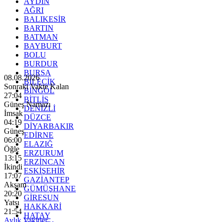
AYDIN
AĞRI
BALIKESİR
BARTIN
BATMAN
BAYBURT
BOLU
BURDUR
BURSA
08.08.2026
BİLECİK
Sonraki Vakte Kalan
BİNGÖL
27:02
BİTLİS
Güneş Namazı
DENİZLİ
İmsak
DÜZCE
04:19
DİYARBAKIR
Güneş
EDİRNE
06:00
ELAZIĞ
Öğle
ERZURUM
13:15
ERZİNCAN
İkindi
ESKİŞEHİR
17:07
GAZİANTEP
Akşam
GÜMÜŞHANE
20:20
GİRESUN
Yatsı
HAKKARİ
21:54
HATAY
Aylık Vakitler