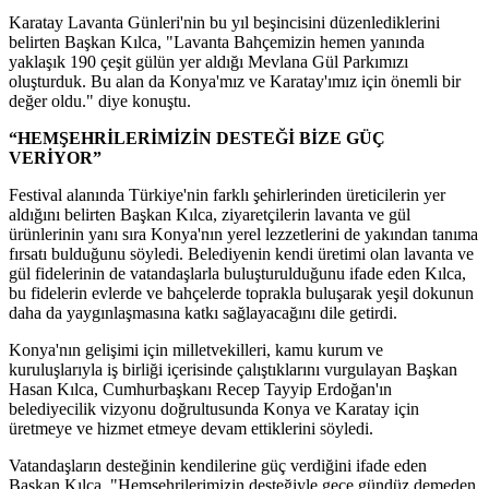
Karatay Lavanta Günleri'nin bu yıl beşincisini düzenlediklerini
belirten Başkan Kılca, "Lavanta Bahçemizin hemen yanında
yaklaşık 190 çeşit gülün yer aldığı Mevlana Gül Parkımızı
oluşturduk. Bu alan da Konya'mız ve Karatay'ımız için önemli bir
değer oldu." diye konuştu.
“HEMŞEHRİLERİMİZİN DESTEĞİ BİZE GÜÇ
VERİYOR”
Festival alanında Türkiye'nin farklı şehirlerinden üreticilerin yer
aldığını belirten Başkan Kılca, ziyaretçilerin lavanta ve gül
ürünlerinin yanı sıra Konya'nın yerel lezzetlerini de yakından tanıma
fırsatı bulduğunu söyledi. Belediyenin kendi üretimi olan lavanta ve
gül fidelerinin de vatandaşlarla buluşturulduğunu ifade eden Kılca,
bu fidelerin evlerde ve bahçelerde toprakla buluşarak yeşil dokunun
daha da yaygınlaşmasına katkı sağlayacağını dile getirdi.
Konya'nın gelişimi için milletvekilleri, kamu kurum ve
kuruluşlarıyla iş birliği içerisinde çalıştıklarını vurgulayan Başkan
Hasan Kılca, Cumhurbaşkanı Recep Tayyip Erdoğan'ın
belediyecilik vizyonu doğrultusunda Konya ve Karatay için
üretmeye ve hizmet etmeye devam ettiklerini söyledi.
Vatandaşların desteğinin kendilerine güç verdiğini ifade eden
Başkan Kılca, "Hemşehrilerimizin desteğiyle gece gündüz demeden