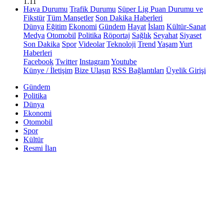
1.11
Hava Durumu
Trafik Durumu
Süper Lig Puan Durumu ve
Fikstür
Tüm Manşetler
Son Dakika Haberleri
Dünya
Eğitim
Ekonomi
Gündem
Hayat
İslam
Kültür-Sanat
Medya
Otomobil
Politika
Röportaj
Sağlık
Seyahat
Siyaset
Son Dakika
Spor
Videolar
Teknoloji
Trend
Yaşam
Yurt
Haberleri
Facebook
Twitter
Instagram
Youtube
Künye / İletişim
Bize Ulaşın
RSS Bağlantıları
Üyelik Girişi
Gündem
Politika
Dünya
Ekonomi
Otomobil
Spor
Kültür
Resmi İlan