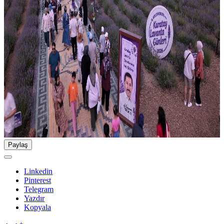
Paylaş
Linkedin
Pinterest
Telegram
Yazdır
Kopyala
-
+