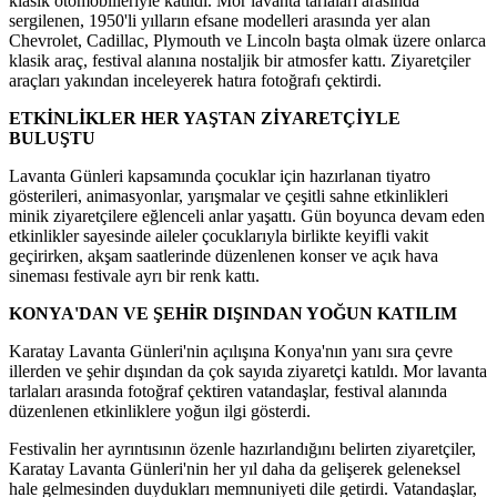
klasik otomobilleriyle katıldı. Mor lavanta tarlaları arasında
sergilenen, 1950'li yılların efsane modelleri arasında yer alan
Chevrolet, Cadillac, Plymouth ve Lincoln başta olmak üzere onlarca
klasik araç, festival alanına nostaljik bir atmosfer kattı. Ziyaretçiler
araçları yakından inceleyerek hatıra fotoğrafı çektirdi.
ETKİNLİKLER HER YAŞTAN ZİYARETÇİYLE
BULUŞTU
Lavanta Günleri kapsamında çocuklar için hazırlanan tiyatro
gösterileri, animasyonlar, yarışmalar ve çeşitli sahne etkinlikleri
minik ziyaretçilere eğlenceli anlar yaşattı. Gün boyunca devam eden
etkinlikler sayesinde aileler çocuklarıyla birlikte keyifli vakit
geçirirken, akşam saatlerinde düzenlenen konser ve açık hava
sineması festivale ayrı bir renk kattı.
KONYA'DAN VE ŞEHİR DIŞINDAN YOĞUN KATILIM
Karatay Lavanta Günleri'nin açılışına Konya'nın yanı sıra çevre
illerden ve şehir dışından da çok sayıda ziyaretçi katıldı. Mor lavanta
tarlaları arasında fotoğraf çektiren vatandaşlar, festival alanında
düzenlenen etkinliklere yoğun ilgi gösterdi.
Festivalin her ayrıntısının özenle hazırlandığını belirten ziyaretçiler,
Karatay Lavanta Günleri'nin her yıl daha da gelişerek geleneksel
hale gelmesinden duydukları memnuniyeti dile getirdi. Vatandaşlar,