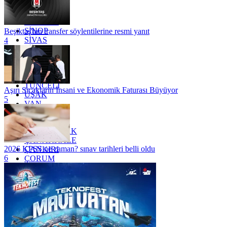
RİZE
SAKARYA
SAMSUN
SİNOP
Beşiktaş'tan transfer söylentilerine resmi yanıt
SİVAS
4
SİİRT
TEKİRDAĞ
TOKAT
TRABZON
TUNCELİ
Aşırı Sıcakların İnsani ve Ekonomik Faturası Büyüyor
UŞAK
5
VAN
YALOVA
YOZGAT
ZONGULDAK
ÇANAKKALE
2026 KPSS ne zaman? sınav tarihleri belli oldu
ÇANKIRI
6
ÇORUM
İSTANBUL
İZMİR
ŞANLIURFA
ŞIRNAK