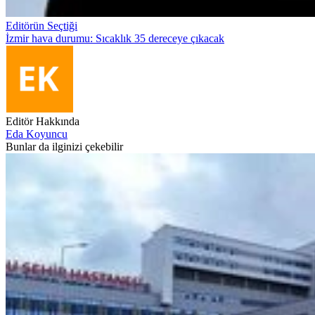
Editörün Seçtiği
İzmir hava durumu: Sıcaklık 35 dereceye çıkacak
Editör Hakkında
Eda Koyuncu
Bunlar da ilginizi çekebilir