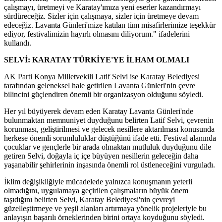
çalışmayı, üretmeyi ve Karatay'ımıza yeni eserler kazandırmayı
sürdüreceğiz. Sizler için çalışmaya, sizler için üretmeye devam
edeceğiz. Lavanta Günleri'mize katılan tüm misafirlerimize teşekkür
ediyor, festivalimizin hayırlı olmasını diliyorum." ifadelerini
kullandı.
SELVİ: KARATAY TÜRKİYE'YE İLHAM OLMALI
AK Parti Konya Milletvekili Latif Selvi ise Karatay Belediyesi
tarafından geleneksel hale getirilen Lavanta Günleri'nin çevre
bilincini güçlendiren önemli bir organizasyon olduğunu söyledi.
Her yıl büyüyerek devam eden Karatay Lavanta Günleri'nde
bulunmaktan memnuniyet duyduğunu belirten Latif Selvi, çevrenin
korunması, geliştirilmesi ve gelecek nesillere aktarılması konusunda
herkese önemli sorumluluklar düştüğünü ifade etti. Festival alanında
çocuklar ve gençlerle bir arada olmaktan mutluluk duyduğunu dile
getiren Selvi, doğayla iç içe büyüyen nesillerin geleceğin daha
yaşanabilir şehirlerinin inşasında önemli rol üstleneceğini vurguladı.
İklim değişikliğiyle mücadelede yalnızca konuşmanın yeterli
olmadığını, uygulamaya geçirilen çalışmaların büyük önem
taşıdığını belirten Selvi, Karatay Belediyesi'nin çevreyi
güzelleştirmeye ve yeşil alanları artırmaya yönelik projeleriyle bu
anlayışın başarılı örneklerinden birini ortaya koyduğunu söyledi.