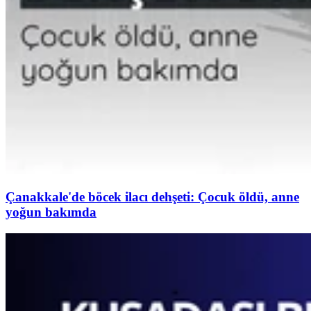
Çanakkale'de böcek ilacı dehşeti: Çocuk öldü, anne
yoğun bakımda