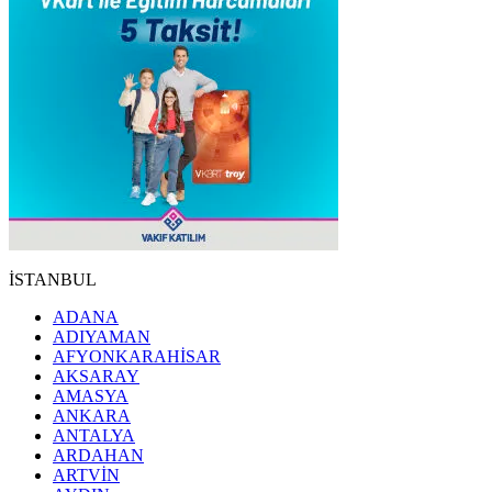
İSTANBUL
ADANA
ADIYAMAN
AFYONKARAHİSAR
AKSARAY
AMASYA
ANKARA
ANTALYA
ARDAHAN
ARTVİN