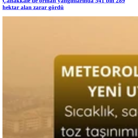
Çanakkale'de orman yangınlarında 541 bin 289
hektar alan zarar gördü