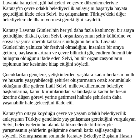
Lavanta bahçeleri, gül bahçeleri ve çevre düzenlemeleriyle
Karatay'ın çevre odaklı belediyecilik anlayışını başarıyla hayata
geçirdiğini ifade eden Selvi, bu çalışmaların Türkiye'deki diğer
belediyelere de ilham vermesi gerektiğini kaydetti.
Karatay Lavanta Günleri'nin her yıl daha fazla katılımcıyı bir araya
getirdiğine dikkat çeken Selvi, organizasyonun şehir kültürüne ve
sosyal yaşama önemli katkılar sunduğunu belirtti. Lavanta
Günleri'nin yalnızca bir festival olmadığını, insanları bir araya
getiren, paylaşımı artıran ve çevre bilincini güçlendiren önemli bir
buluşma olduğunu ifade eden Selvi, bu tür organizasyonların
toplumun her kesimine hitap ettiğini söyledi.
Çocuklardan gençlere, yetişkinlerden yaşlılara kadar herkesin mutlu
ve huzurlu yaşayabileceği şehirler oluşturmanın ortak sorumluluk
olduğunu dile getiren Latif Selvi, milletvekillerinden belediye
başkanlarına, kamu kurumlarından vatandaşlara kadar herkesin
üzerine düşen görevi yerine getirmesi halinde şehirlerin daha
yaşanabilir hale geleceğini ifade etti.
Karatay'ın ortaya koyduğu çevre ve yaşam odaklı belediyecilik
anlayışının Türkiye genelinde yaygınlaşması gerektiğini vurgulayan
Selvi, belediyelerin bu alandaki hizmetlerde birbirleriyle
yarışmasının şehirlerin gelişimine önemli katkı sağlayacağını
söyledi. Konuşmasının sonunda Karatay Belediye Başkanı Hasan