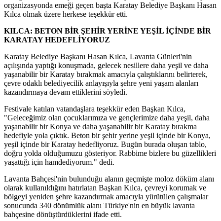
organizasyonda emeği geçen başta Karatay Belediye Başkanı Hasan
Kılca olmak üzere herkese teşekkür etti.
KILCA: BETON BİR ŞEHİR YERİNE YEŞİL İÇİNDE BİR
KARATAY HEDEFLİYORUZ
Karatay Belediye Başkanı Hasan Kılca, Lavanta Günleri'nin
açılışında yaptığı konuşmada, gelecek nesillere daha yeşil ve daha
yaşanabilir bir Karatay bırakmak amacıyla çalıştıklarını belirterek,
çevre odaklı belediyecilik anlayışıyla şehre yeni yaşam alanları
kazandırmaya devam ettiklerini söyledi.
Festivale katılan vatandaşlara teşekkür eden Başkan Kılca,
"Geleceğimiz olan çocuklarımıza ve gençlerimize daha yeşil, daha
yaşanabilir bir Konya ve daha yaşanabilir bir Karatay bırakma
hedefiyle yola çıktık. Beton bir şehir yerine yeşil içinde bir Konya,
yeşil içinde bir Karatay hedefliyoruz. Bugün burada oluşan tablo,
doğru yolda olduğumuzu gösteriyor. Rabbime bizlere bu güzellikleri
yaşattığı için hamdediyorum." dedi.
Lavanta Bahçesi'nin bulunduğu alanın geçmişte moloz döküm alanı
olarak kullanıldığını hatırlatan Başkan Kılca, çevreyi korumak ve
bölgeyi yeniden şehre kazandırmak amacıyla yürütülen çalışmalar
sonucunda 340 dönümlük alanı Türkiye'nin en büyük lavanta
bahçesine dönüştürdüklerini ifade etti.